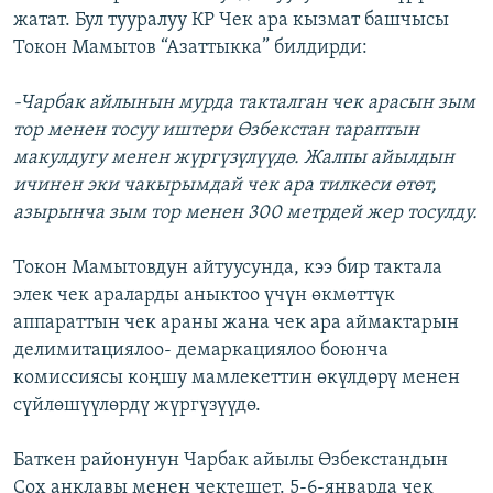
жатат. Бул тууралуу КР Чек ара кызмат башчысы
ОНЛАЙН ШЕРИНЕ
ЭЖЕ-СИҢДИЛЕР
Токон Мамытов “Азаттыкка” билдирди:
АЗАТТЫК+
ЫҢГАЙСЫЗ СУРООЛОР
-Чарбак айлынын мурда такталган чек арасын зым
тор менен тосуу иштери Өзбекстан тараптын
макулдугу менен жүргүзүлүүдө. Жалпы айылдын
ЭЕ/АРнун бардык сайттары
ичинен эки чакырымдай чек ара тилкеси өтөт,
азырынча зым тор менен 300 метрдей жер тосулду.
Токон Мамытовдун айтуусунда, кээ бир тактала
элек чек араларды аныктоо үчүн өкмөттүк
аппараттын чек араны жана чек ара аймактарын
делимитациялоо- демаркациялоо боюнча
комиссиясы коңшу мамлекеттин өкүлдөрү менен
сүйлөшүүлөрдү жүргүзүүдө.
Баткен районунун Чарбак айылы Өзбекстандын
Сох анклавы менен чектешет. 5-6-январда чек