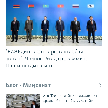
"ЕАЭБдин талаптары сакталбай
жатат". Чолпон-Атадагы саммит,
Пашиняндын сыны
Блог - Миңсанат
Ала-Тоо – онлайн таалимдин эл
аралык бешиги болууга тийиш