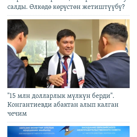
салды. Өлкөдө көрүстөн жетиштүүбү?
"15 млн долларлык мүлкүн берди".
Конгантиевди абактан алып калган
чечим