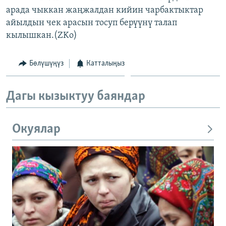
арада чыккан жаңжалдан кийин чарбактыктар
айылдын чек арасын тосуп берүүнү талап
кылышкан.(ZKo)
Бөлүшүңүз
Катталыңыз
Дагы кызыктуу баяндар
Окуялар