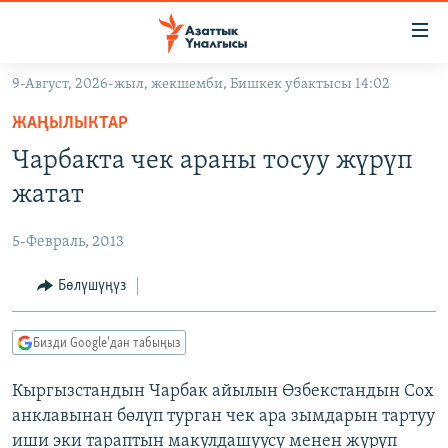
Линктер
Мазмунга
өтүңүз
9-Август, 2026-жыл, жекшемби, Бишкек убактысы 14:02
Навигацияга
ЖАҢЫЛЫКТАР
өтүңүз
ЖАҢЫЛЫКТАР
КЫРГЫЗСТАН
Издөөгө
Чарбакта чек араны тосуу жүрүп
салыңыз
ДҮЙНӨ
КЫРГЫЗСТАН
жатат
УКРАИНА
САЯСАТ
ДҮЙНӨ
5-Февраль, 2013
АТАЙЫН ИЛИКТӨӨ
ЭКОНОМИКА
БОРБОР АЗИЯ
ТВ ПРОГРАММАЛАР
Бөлүшүңүз
МАДАНИЯТ
ПОДКАСТ
БҮГҮН АЗАТТЫКТА
Бизди Google'дан табыңыз
ӨЗГӨЧӨ ПИКИР
ЭКСПЕРТТЕР ТАЛДАЙТ
Кыргызстандын Чарбак айылын Өзбекстандын Сох
БИЗ ЖАНА ДҮЙНӨ
Русский
анклавынан бөлүп турган чек ара зымдарын тартуу
ДАНИСТЕ
иши эки тараптын макулдашуусу менен жүрүп