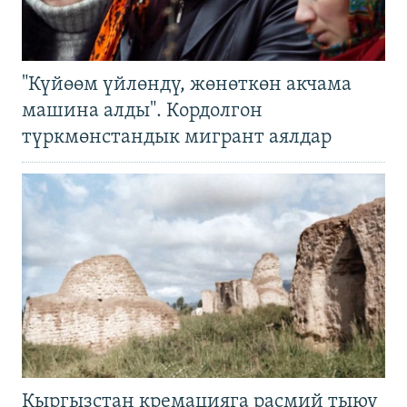
"Күйөөм үйлөндү, жөнөткөн акчама
машина алды". Кордолгон
түркмөнстандык мигрант аялдар
Кыргызстан кремацияга расмий тыюу