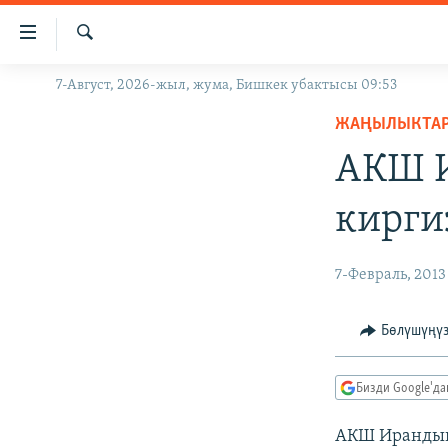
Линктер
Мазмунга
өтүңүз
Издөө
7-Август, 2026-жыл, жума, Бишкек убактысы 09:53
ЖАҢЫЛЫКТАР
Навигацияга
өтүңүз
ЖАҢЫЛЫКТА
КЫРГЫЗСТАН
Издөөгө
АКШ И
ДҮЙНӨ
КЫРГЫЗСТАН
салыңыз
УКРАИНА
САЯСАТ
ДҮЙНӨ
кирги
АТАЙЫН ИЛИКТӨӨ
ЭКОНОМИКА
БОРБОР АЗИЯ
ТВ ПРОГРАММАЛАР
МАДАНИЯТ
7-Февраль, 2013
ПОДКАСТ
БҮГҮН АЗАТТЫКТА
Бөлүшүңү
ӨЗГӨЧӨ ПИКИР
ЭКСПЕРТТЕР ТАЛДАЙТ
БИЗ ЖАНА ДҮЙНӨ
Бизди Google'д
ДАНИСТЕ
АКШ Ирандын