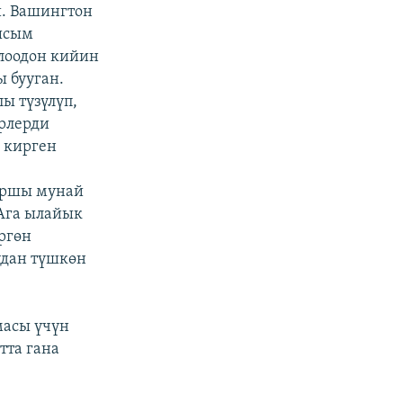
. Вашингтон
кысым
лоодон кийин
 бууган.
ы түзүлүп,
ерлерди
 кирген
аршы мунай
 Ага ылайык
ргөн
удан түшкөн
масы үчүн
тта гана