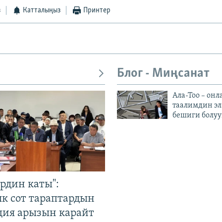
з
Катталыңыз
Принтер
Блог - Миңсанат
Ала-Тоо – онл
таалимдин эл
бешиги болуу
рдин каты":
к сот тараптардын
ция арызын карайт