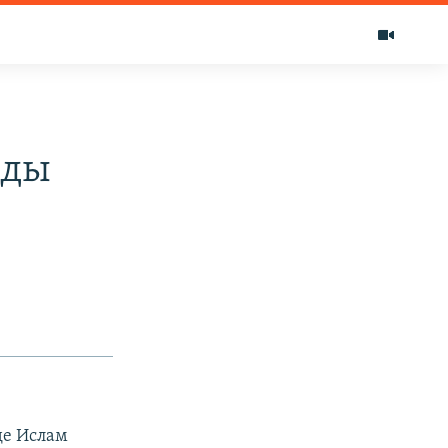
рды
де Ислам