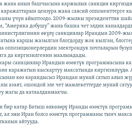
на жана анын башчысына каржылык санкция киргизди
 каражаттарын цензура жана саясий оппоненттерге 
каны үчүн айыптоодо. 2009-жылкы президенттик шай
и, “Америка добушу” жана башка чет элдик каналдарды
инистрлигинин өкүлү санкциялар Ирандын 2009-жыл
сатына каршы жазылган блогдорду жок кылган, блогг
а оппозиционерлердин электрондук почталарын бузуп
яга да киргизилгенин маалымдады.
ары санкциялар Ирандын өзөктүк программасына к
көн каражатын кыскартуу максатында киргизилүүдө.
сынан көз карандысыз Ирандан мунай сатып алып жү
аны азаят, ошондой эле чет мамлекеттерде мунай сату
у жагы да катаалданмакчы.
 бир катар Батыш өлкөлөрү Иранды өзөктүк програм
т, ал эми Иран болсо өзөктүк программаны тынч макса
тканын айтууда.