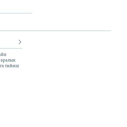
айн
 аралык
га тийиш