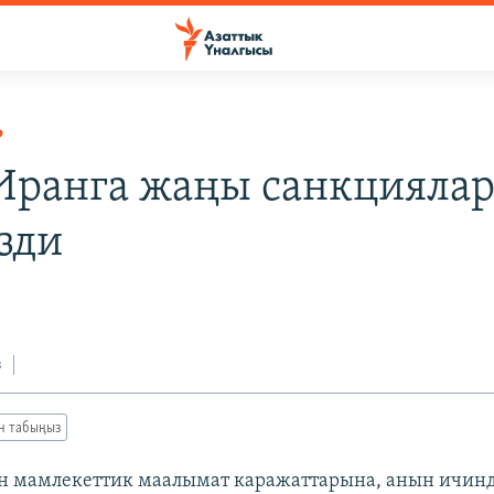
Р
ранга жаңы санкцияла
зди
з
ан табыңыз
 мамлекеттик маалымат каражаттарына, анын ичин