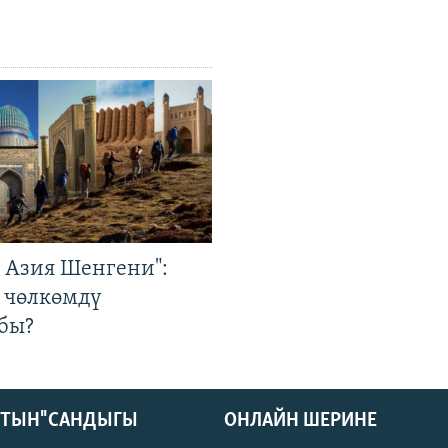
р Азия Шенгени":
 чөлкөмдү
бы?
КТЫН" САНДЫГЫ
ОНЛАЙН ШЕРИНЕ