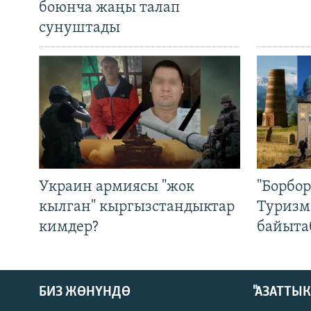
боюнча жаңы талап
сунуштады
Украин армиясы "жок
"Борбо
кылган" кыргызстандыктар
Туризм
кимдер?
байыта
БИЗ ЖӨНҮНДӨ
"АЗАТТЫ