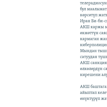
ЭЖЕ-СИҢДИЛЕР
телерадиосу
бул маалымат
АЗАТТЫК+
көрсөтүп жат
ЫҢГАЙСЫЗ СУРООЛОР
Иран Би-би-с
АКШ каржы м
өкмөттүн сая
кармаган жан
киберполици
Мындан тышк
сатуудан түш
АКШ санкция
өлкөлөрдүн с
кирешени алу
АКШ баштаган
айыптап келе
өнүктүрүп жа