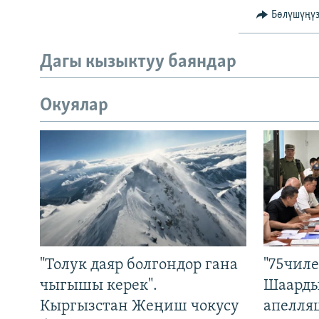
Бөлүшүңү
Дагы кызыктуу баяндар
Окуялар
"Толук даяр болгондор гана
"75чиле
чыгышы керек".
Шаарды
Кыргызстан Жеңиш чокусу
апелля