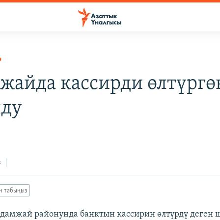
Р
жайда кассирди өлтүргө
лду
з
ан табыңыз
дамжай районунда банктын кассирин өлтүрдү деген 