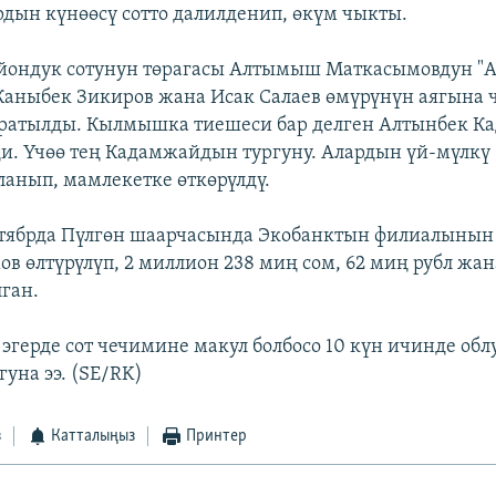
дын күнөөсү сотто далилденип, өкүм чыкты.
йондук сотунун төрагасы Алтымыш Маткасымовдун "А
аныбек Зикиров жана Исак Салаев өмүрүнүн аягына 
ратылды. Кылмышка тиешеси бар делген Алтынбек Ка
и. Үчөө тең Кадамжайдын тургуну. Алардын үй-мүлкү
анып, мамлекетке өткөрүлдү.
тябрда Пүлгөн шаарчасында Экобанктын филиалынын
в өлтүрүлүп, 2 миллион 238 миң сом, 62 миң рубл жан
лган.
эгерде сот чечимине макул болбосо 10 күн ичинде облу
уна ээ. (SE/RK)
з
Катталыңыз
Принтер