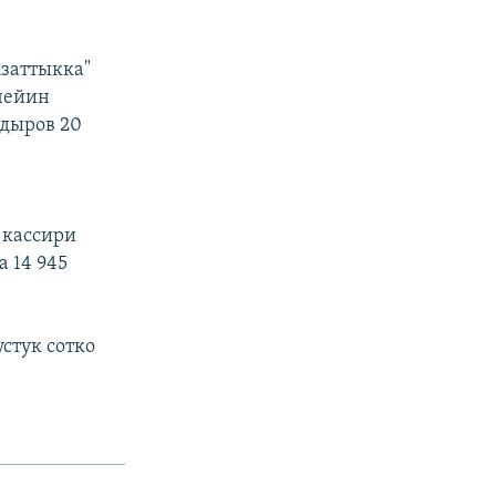
заттыкка"
чейин
дыров 20
 кассири
а 14 945
стук сотко