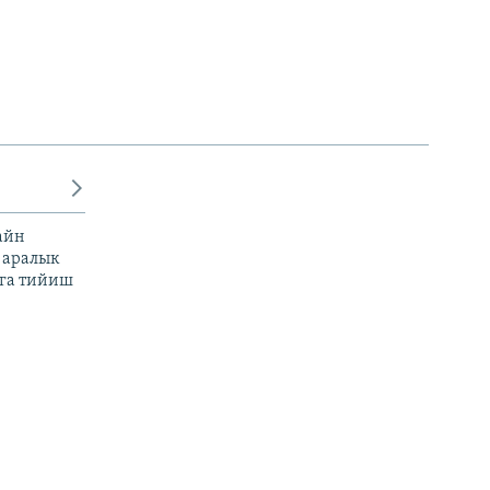
айн
 аралык
га тийиш