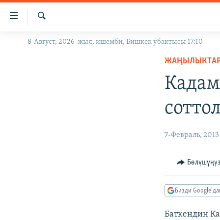
Линктер
Мазмунга
өтүңүз
Издөө
8-Август, 2026-жыл, ишемби, Бишкек убактысы 17:10
ЖАҢЫЛЫКТАР
Навигацияга
өтүңүз
ЖАҢЫЛЫКТА
КЫРГЫЗСТАН
Издөөгө
Кадам
ДҮЙНӨ
КЫРГЫЗСТАН
салыңыз
УКРАИНА
САЯСАТ
ДҮЙНӨ
сотто
АТАЙЫН ИЛИКТӨӨ
ЭКОНОМИКА
БОРБОР АЗИЯ
ТВ ПРОГРАММАЛАР
МАДАНИЯТ
7-Февраль, 2013
ПОДКАСТ
БҮГҮН АЗАТТЫКТА
Бөлүшүңү
ӨЗГӨЧӨ ПИКИР
ЭКСПЕРТТЕР ТАЛДАЙТ
БИЗ ЖАНА ДҮЙНӨ
Бизди Google'д
ДАНИСТЕ
Баткендин Ка