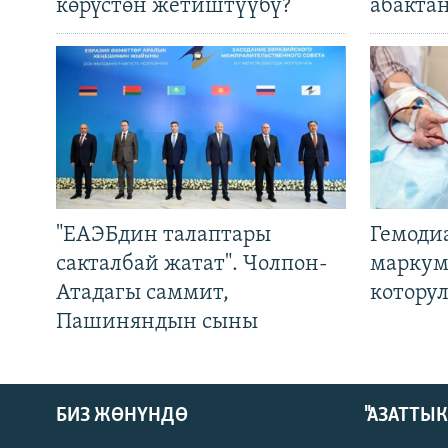
көрүстөн жетиштүүбү?
абакта
"ЕАЭБдин талаптары
Гемоди
сакталбай жатат". Чолпон-
маркум
Атадагы саммит,
котору
Пашиняндын сыны
БИЗ ЖӨНҮНДӨ
"АЗАТТЫ