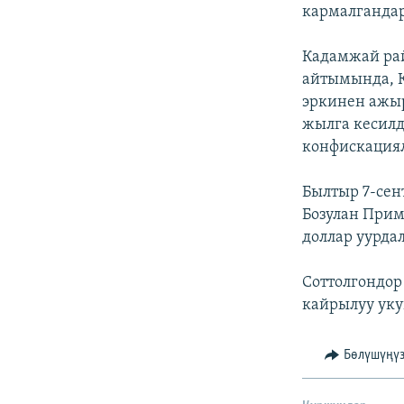
ЭЖЕ-СИҢДИЛЕР
кармалгандар
АЗАТТЫК+
Кадамжай ра
ЫҢГАЙСЫЗ СУРООЛОР
айтымында, К
эркинен ажы
жылга кесилд
конфискациял
Былтыр 7-сен
Бозулан Примо
доллар уурда
Соттолгондор 
кайрылуу укуг
Бөлүшүңү