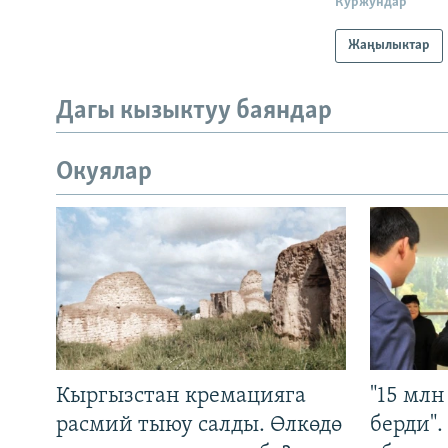
Куржундар
Жаңылыктар
Дагы кызыктуу баяндар
Окуялар
Кыргызстан кремацияга
"15 мл
расмий тыюу салды. Өлкөдө
берди"