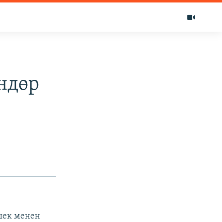
ндөр
шек менен