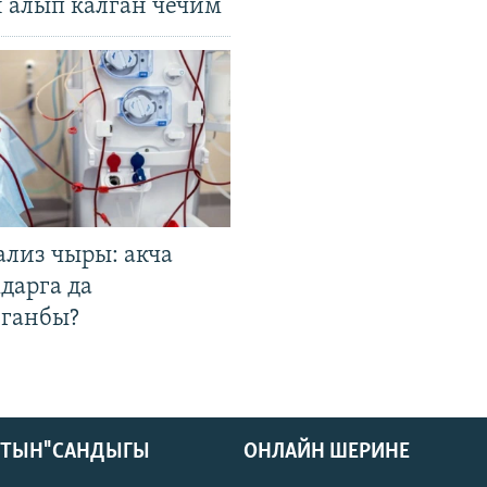
н алып калган чечим
ализ чыры: акча
дарга да
лганбы?
КТЫН" САНДЫГЫ
ОНЛАЙН ШЕРИНЕ