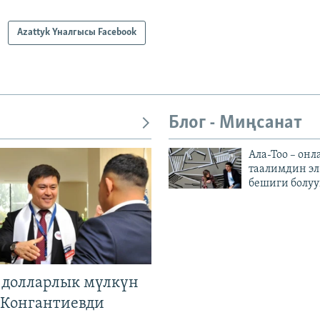
Azattyk Үналгысы Facebook
Блог - Миңсанат
Ала-Тоо – онл
таалимдин эл
бешиги болуу
н долларлык мүлкүн
. Конгантиевди