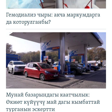
Гемодиализ чыры: акча маркумдарга
да которулганбы?
Мунай базарындагы каатчылык:
Өкмөт күйүүчү май дагы кымбаттай
турганын эскертти