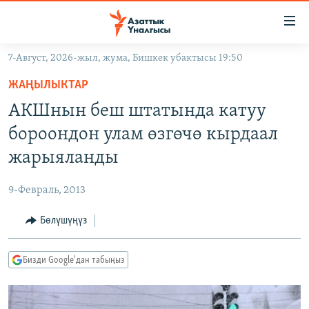
Линктер
Мазмунга
өтүңүз
7-Август, 2026-жыл, жума, Бишкек убактысы 19:50
Навигацияга
ЖАҢЫЛЫКТАР
өтүңүз
ЖАҢЫЛЫКТАР
КЫРГЫЗСТАН
Издөөгө
АКШнын беш штатында катуу
салыңыз
ДҮЙНӨ
КЫРГЫЗСТАН
бороондон улам өзгөчө кырдаал
УКРАИНА
САЯСАТ
ДҮЙНӨ
жарыяланды
АТАЙЫН ИЛИКТӨӨ
ЭКОНОМИКА
БОРБОР АЗИЯ
9-Февраль, 2013
ТВ ПРОГРАММАЛАР
МАДАНИЯТ
Бөлүшүңүз
ПОДКАСТ
БҮГҮН АЗАТТЫКТА
ӨЗГӨЧӨ ПИКИР
ЭКСПЕРТТЕР ТАЛДАЙТ
Бизди Google'дан табыңыз
БИЗ ЖАНА ДҮЙНӨ
Русский
ДАНИСТЕ