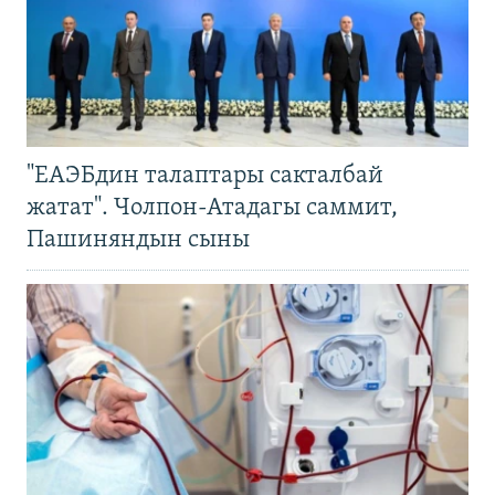
"ЕАЭБдин талаптары сакталбай
жатат". Чолпон-Атадагы саммит,
Пашиняндын сыны