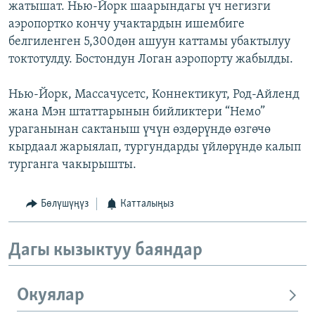
жатышат. Нью-Йорк шаарындагы үч негизги
аэропортко кончу учактардын ишембиге
белгиленген 5,300дөн ашуун каттамы убактылуу
токтотулду. Бостондун Логан аэропорту жабылды.
Нью-Йорк, Массачусетс, Коннектикут, Род-Айленд
жана Мэн штаттарынын бийликтери “Немо”
ураганынан сактаныш үчүн өздөрүндө өзгөчө
кырдаал жарыялап, тургундарды үйлөрүндө калып
турганга чакырышты.
Бөлүшүңүз
Катталыңыз
Дагы кызыктуу баяндар
Окуялар