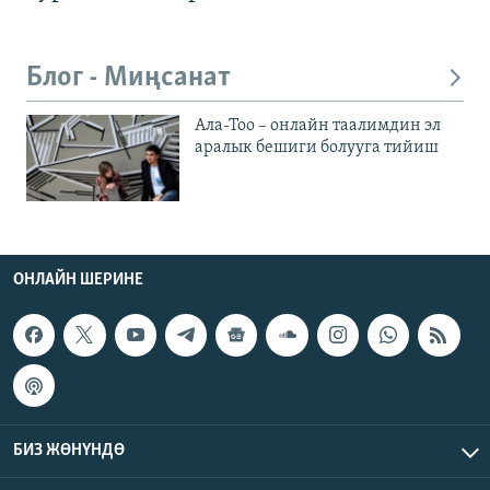
Блог - Миңсанат
Ала-Тоо – онлайн таалимдин эл
аралык бешиги болууга тийиш
ОНЛАЙН ШЕРИНЕ
БИЗ ЖӨНҮНДӨ