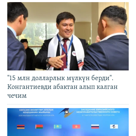
"15 млн долларлык мүлкүн берди".
Конгантиевди абактан алып калган
чечим