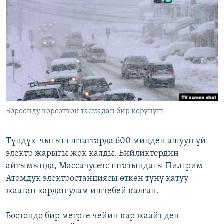
ОНЛАЙН ШЕРИНЕ
ЭЖЕ-СИҢДИЛЕР
АЗАТТЫК+
ЫҢГАЙСЫЗ СУРООЛОР
ЭЕ/АРнун бардык сайттары
Бороонду көрсөткөн тасмадан бир көрүнүш
Түндүк-чыгыш штаттарда 600 миңден ашуун үй
электр жарыгы жок калды. Бийликтердин
айтымында, Массачусетс штатындагы Пилгрим
Атомдук электростанциясы өткөн түнү катуу
жааган кардан улам иштебей калган.
Бостондо бир метрге чейин кар жаайт деп