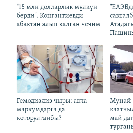
"15 млн долларлык мүлкүн
"ЕАЭБд
берди". Конгантиевди
сакталб
абактан алып калган чечим
Атадаг
Пашин
Гемодиализ чыры: акча
Мунай 
маркумдарга да
каатчы
которулганбы?
май да
турган