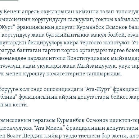
у Кеңеш апрель окуяларынан кийинки талап-тоноочу
омиссиянын корутундусун талкуулап, токтом кабыл ал
-Журт” фракциясынан депутат Курманбек Осмонов ба
кортундусу жана бул жыйынтыкка макул болбой, өзү
путтардын билдирүүлөрү кайра тергөөгө жөнөтүлөт. Ү
атура баштаган тартип коргоо органдары тергөө боюн
көзөмөлдөө парламенттеги Конституциялык мыйзамдар
түзүлүш, адам укуктары жана Мыйзамдуулук, укук та
к менен күрөшүү комитеттерине тапшырылды.
берүүгө келгенде оппозициядагы “Ата-Журт” фракцияс
ублика” фракциясынын айрым депутаттары бойкот жа
гып кетти.
комиссиянын төрагасы Курманбек Осмонов иликтеп-т
лоончулукка “Ата Мекен” фракциясынын депутаттары
ен Болот Шердин кыйыр түрдө тиешеси бар экени, ал 