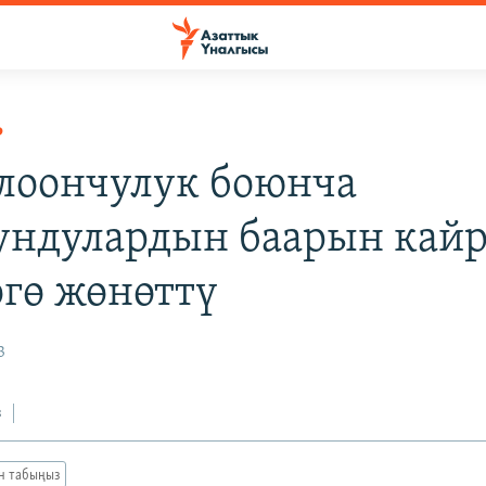
Р
лоончулук боюнча
ундулардын баарын кай
өгө жөнөттү
3
з
ан табыңыз