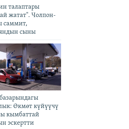
ин талаптары
ай жатат". Чолпон-
ы саммит,
яндын сыны
базарындагы
лык: Өкмөт күйүүчү
гы кымбаттай
ын эскертти