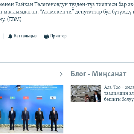
енен Райкан Төлөгөновдун түздөн-түз тиешеси бар э
 маалымдаган. “Атамекенчи” депутаттар бул бүтүмдү 
чу. (EBM)
з
Катталыңыз
Принтер
Блог - Миңсанат
Ала-Тоо – онл
таалимдин эл
бешиги болуу