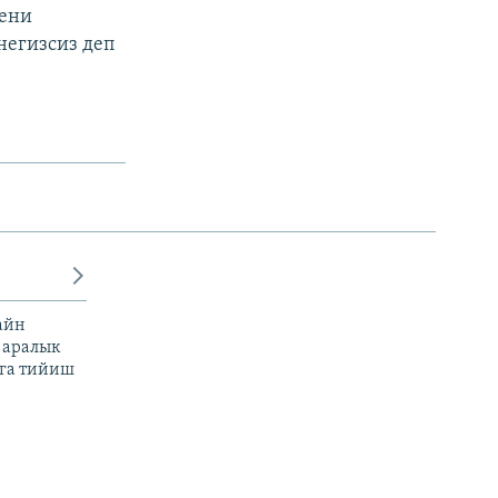
кени
негизсиз деп
айн
 аралык
га тийиш