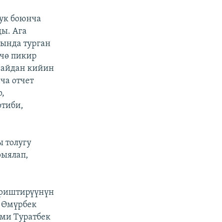
лук боюнча
ды. Ага
шында турган
нчө пикир
ч айдан кийин
ча отчет
,
ртиби,
ы толугу
рыялап,
ериштирүүнүн
 Өмүрбек
эми Туратбек