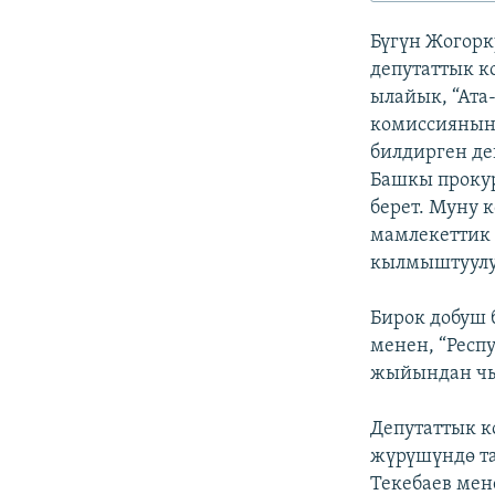
ЭЖЕ-СИҢДИЛЕР
Бүгүн Жогорк
АЗАТТЫК+
депутаттык к
ЫҢГАЙСЫЗ СУРООЛОР
ылайык, “Ата
комиссиянын 
билдирген де
Башкы прокур
берет. Муну 
мамлекеттик 
кылмыштуулу
Бирок добуш 
менен, “Респ
жыйындан чы
Депутаттык 
жүрүшүндө та
Текебаев мен