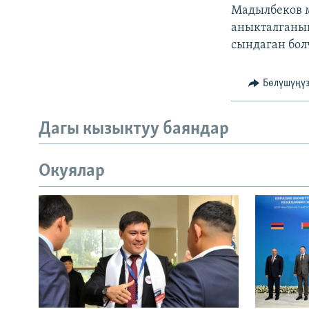
Мадылбеков м
аныкталганын
сындаган бол
Бөлүшүңү
Дагы кызыктуу баяндар
Окуялар