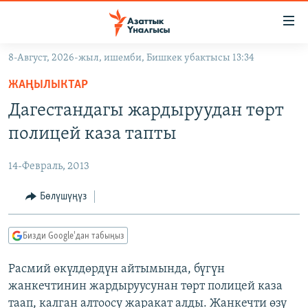
Линктер
Мазмунга
өтүңүз
8-Август, 2026-жыл, ишемби, Бишкек убактысы 13:34
Навигацияга
ЖАҢЫЛЫКТАР
өтүңүз
ЖАҢЫЛЫКТАР
КЫРГЫЗСТАН
Издөөгө
Дагестандагы жардыруудан төрт
салыңыз
ДҮЙНӨ
КЫРГЫЗСТАН
полицей каза тапты
УКРАИНА
САЯСАТ
ДҮЙНӨ
14-Февраль, 2013
АТАЙЫН ИЛИКТӨӨ
ЭКОНОМИКА
БОРБОР АЗИЯ
ТВ ПРОГРАММАЛАР
Бөлүшүңүз
МАДАНИЯТ
ПОДКАСТ
БҮГҮН АЗАТТЫКТА
Бизди Google'дан табыңыз
ӨЗГӨЧӨ ПИКИР
ЭКСПЕРТТЕР ТАЛДАЙТ
Расмий өкүлдөрдүн айтымында, бүгүн
БИЗ ЖАНА ДҮЙНӨ
Русский
жанкечтинин жардыруусунан төрт полицей каза
ДАНИСТЕ
таап, калган алтоосу жаракат алды. Жанкечти өзү