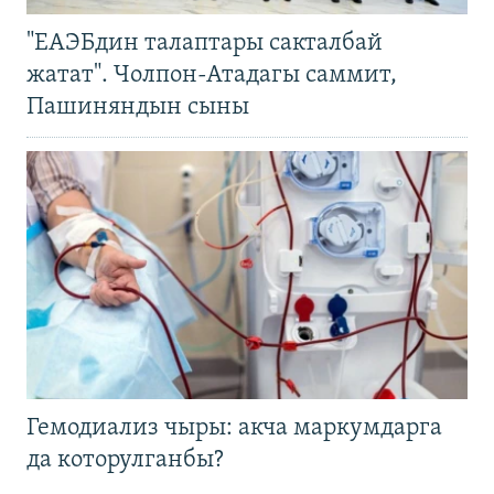
"ЕАЭБдин талаптары сакталбай
жатат". Чолпон-Атадагы саммит,
Пашиняндын сыны
Гемодиализ чыры: акча маркумдарга
да которулганбы?