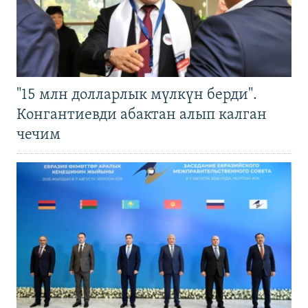
"15 млн долларлык мүлкүн берди".
Конгантиевди абактан алып калган
чечим