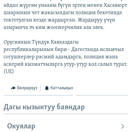
айдап жүргөн унааны бүгүн эртең менен Хасавюрт
ОНЛАЙН ШЕРИНЕ
ЭЖЕ-СИҢДИЛЕР
шаарынын чет жакасындагы полиция бекетинде
АЗАТТЫК+
токтотулган кезде жардырган. Жардыруу үчүн
ЫҢГАЙСЫЗ СУРООЛОР
азырынча эч ким жоопкерчилик ала элек.
Орусиянын Түндүк Кавказдагы
ЭЕ/АРнун бардык сайттары
республикаларынын бири - Дагестанда исламчыл
согушкерлер расмий адамдарга, полиция жана
аскерий кызматчыларга утур-утур кол салып турат.
(UE)
Бөлүшүңүз
Катталыңыз
Дагы кызыктуу баяндар
Окуялар