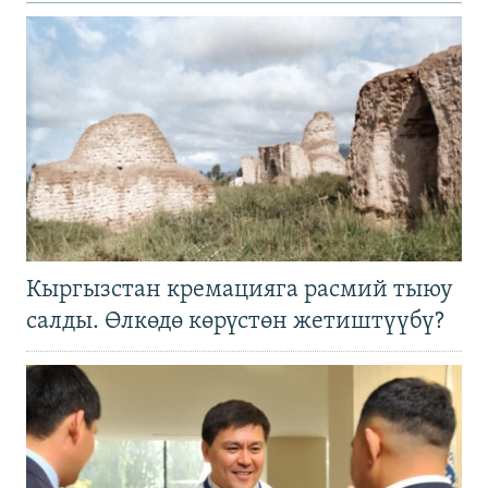
Кыргызстан кремацияга расмий тыюу
салды. Өлкөдө көрүстөн жетиштүүбү?