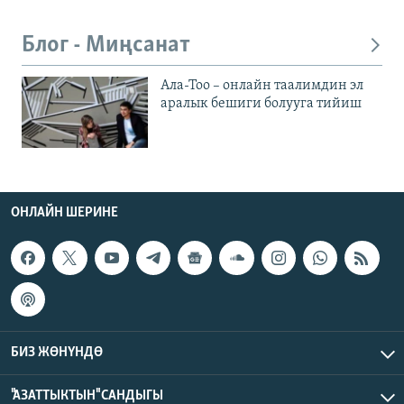
Блог - Миңсанат
Ала-Тоо – онлайн таалимдин эл
аралык бешиги болууга тийиш
ОНЛАЙН ШЕРИНЕ
БИЗ ЖӨНҮНДӨ
"АЗАТТЫКТЫН" САНДЫГЫ