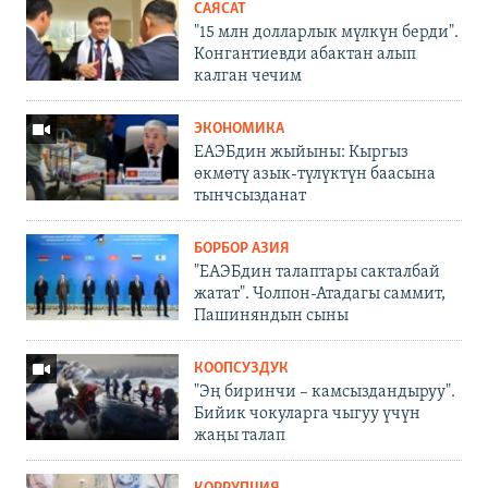
САЯСАТ
"15 млн долларлык мүлкүн берди".
Конгантиевди абактан алып
калган чечим
ЭКОНОМИКА
ЕАЭБдин жыйыны: Кыргыз
өкмөтү азык-түлүктүн баасына
тынчсызданат
БОРБОР АЗИЯ
"ЕАЭБдин талаптары сакталбай
жатат". Чолпон-Атадагы саммит,
Пашиняндын сыны
КООПСУЗДУК
"Эң биринчи – камсыздандыруу".
Бийик чокуларга чыгуу үчүн
жаңы талап