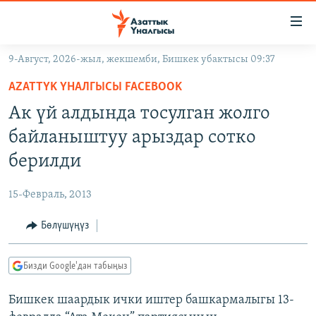
Линктер
Мазмунга
өтүңүз
9-Август, 2026-жыл, жекшемби, Бишкек убактысы 09:37
Навигацияга
ЖАҢЫЛЫКТАР
өтүңүз
AZATTYK ҮНАЛГЫСЫ FACEBOOK
КЫРГЫЗСТАН
Издөөгө
Ак үй алдында тосулган жолго
салыңыз
ДҮЙНӨ
КЫРГЫЗСТАН
байланыштуу арыздар сотко
УКРАИНА
САЯСАТ
ДҮЙНӨ
берилди
АТАЙЫН ИЛИКТӨӨ
ЭКОНОМИКА
БОРБОР АЗИЯ
15-Февраль, 2013
ТВ ПРОГРАММАЛАР
МАДАНИЯТ
Бөлүшүңүз
ПОДКАСТ
БҮГҮН АЗАТТЫКТА
ӨЗГӨЧӨ ПИКИР
ЭКСПЕРТТЕР ТАЛДАЙТ
Бизди Google'дан табыңыз
БИЗ ЖАНА ДҮЙНӨ
Русский
Бишкек шаардык ички иштер башкармалыгы 13-
ДАНИСТЕ