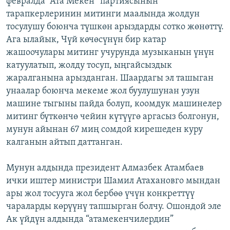
февралда “Ата Мекен” партиясынын
ОНЛАЙН ШЕРИНЕ
ЭЖЕ-СИҢДИЛЕР
тарапкерлеринин митинги маалында жолдун
тосулушу боюнча түшкөн арыздарды сотко жөнөттү.
АЗАТТЫК+
Ага ылайык, Чүй көчөсүнүн бир катар
ЫҢГАЙСЫЗ СУРООЛОР
жашоочулары митинг учурунда музыканын үнүн
катуулатып, жолду тосуп, ыңгайсыздык
жаралганына арызданган. Шаардагы эл ташыган
ЭЕ/АРнун бардык сайттары
унаалар боюнча мекеме жол буулушунан узун
машине тыгыны пайда болуп, коомдук машинелер
митинг бүткөнчө чейин күтүүгө аргасыз болгонун,
мунун айынан 67 миң сомдой кирешеден куру
калганын айтып даттанган.
Мунун алдында президент Алмазбек Атамбаев
ички иштер министри Шамил Атахановго мындан
ары жол тосууга жол бербөө үчүн конкреттүү
чараларды көрүүнү тапшырган болчу. Ошондой эле
Ак үйдүн алдында “атамекенчилердин”