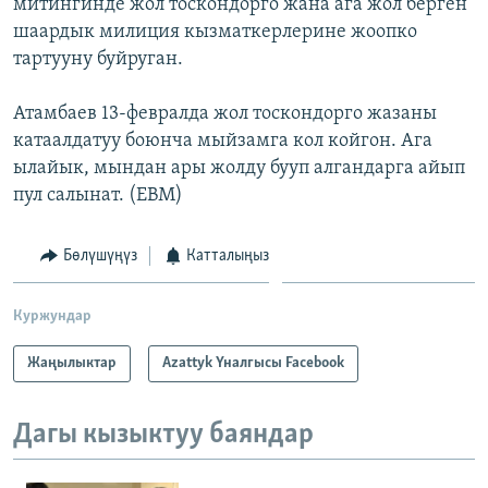
митингинде жол тоскондорго жана ага жол берген
шаардык милиция кызматкерлерине жоопко
тартууну буйруган.
Атамбаев 13-февралда жол тоскондорго жазаны
катаалдатуу боюнча мыйзамга кол койгон. Ага
ылайык, мындан ары жолду бууп алгандарга айып
пул салынат. (EBM)
Бөлүшүңүз
Катталыңыз
Куржундар
Жаңылыктар
Azattyk Үналгысы Facebook
Дагы кызыктуу баяндар