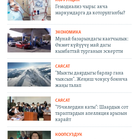
КОРРУПЦИЯ
Гемодиализ чыры: акча
маркумдарга да которулганбы?
ЭКОНОМИКА
Мунай базарындагы каатчылык:
Өкмөт күйүүчү май дагы
кымбаттай турганын эскертти
САЯСАТ
"Мыкты даярдыгы барлар гана
чыксын". Жеңиш чокусу боюнча
жаңы талап
САЯСАТ
"75чилердин каты": Шаардык сот
тараптардын апелляция арызын
карайт
КООПСУЗДУК