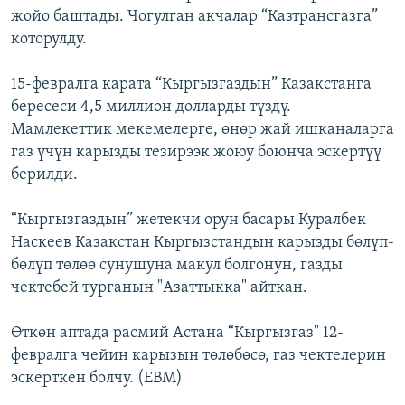
жойо баштады. Чогулган акчалар “Казтрансгазга”
ОНЛАЙН ШЕРИНЕ
ЭЖЕ-СИҢДИЛЕР
которулду.
АЗАТТЫК+
ЫҢГАЙСЫЗ СУРООЛОР
15-февралга карата “Кыргызгаздын” Казакстанга
бересеси 4,5 миллион долларды түздү.
Мамлекеттик мекемелерге, өнөр жай ишканаларга
ЭЕ/АРнун бардык сайттары
газ үчүн карызды тезирээк жоюу боюнча эскертүү
берилди.
“Кыргызгаздын” жетекчи орун басары Куралбек
Наскеев Казакстан Кыргызстандын карызды бөлүп-
бөлүп төлөө сунушуна макул болгонун, газды
чектебей турганын "Азаттыкка" айткан.
Өткөн аптада расмий Астана “Кыргызгаз" 12-
февралга чейин карызын төлөбөсө, газ чектелерин
эскерткен болчу. (EBM)