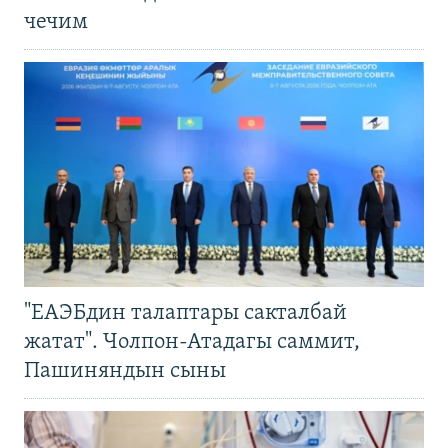
чечим
"ЕАЭБдин талаптары сакталбай
жатат". Чолпон-Атадагы саммит,
Пашиняндын сыны