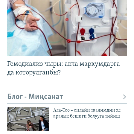
Гемодиализ чыры: акча маркумдарга
да которулганбы?
Блог - Миңсанат
Ала-Тоо – онлайн таалимдин эл
аралык бешиги болууга тийиш