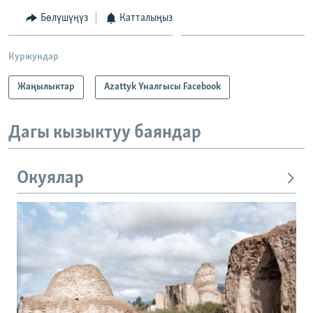
Бөлүшүңүз
Катталыңыз
Куржундар
Жаңылыктар
Azattyk Үналгысы Facebook
Дагы кызыктуу баяндар
Окуялар