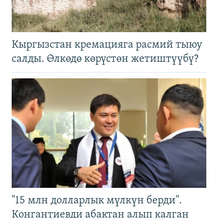
Кыргызстан кремацияга расмий тыюу
салды. Өлкөдө көрүстөн жетиштүүбү?
"15 млн долларлык мүлкүн берди".
Конгантиевди абактан алып калган