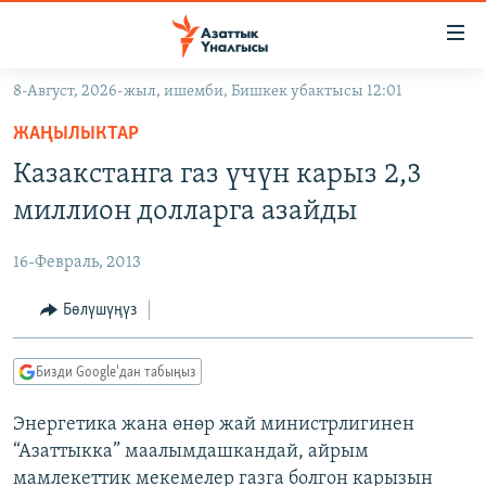
Линктер
Мазмунга
өтүңүз
8-Август, 2026-жыл, ишемби, Бишкек убактысы 12:01
Навигацияга
ЖАҢЫЛЫКТАР
өтүңүз
ЖАҢЫЛЫКТАР
КЫРГЫЗСТАН
Издөөгө
Казакстанга газ үчүн карыз 2,3
салыңыз
ДҮЙНӨ
КЫРГЫЗСТАН
миллион долларга азайды
УКРАИНА
САЯСАТ
ДҮЙНӨ
16-Февраль, 2013
АТАЙЫН ИЛИКТӨӨ
ЭКОНОМИКА
БОРБОР АЗИЯ
ТВ ПРОГРАММАЛАР
Бөлүшүңүз
МАДАНИЯТ
ПОДКАСТ
БҮГҮН АЗАТТЫКТА
Бизди Google'дан табыңыз
ӨЗГӨЧӨ ПИКИР
ЭКСПЕРТТЕР ТАЛДАЙТ
Энергетика жана өнөр жай министрлигинен
БИЗ ЖАНА ДҮЙНӨ
Русский
“Азаттыкка” маалымдашкандай, айрым
ДАНИСТЕ
мамлекеттик мекемелер газга болгон карызын