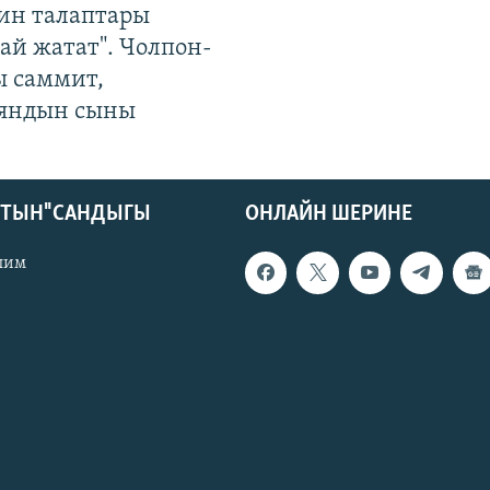
ин талаптары
ай жатат". Чолпон-
ы саммит,
яндын сыны
КТЫН" САНДЫГЫ
ОНЛАЙН ШЕРИНЕ
лим