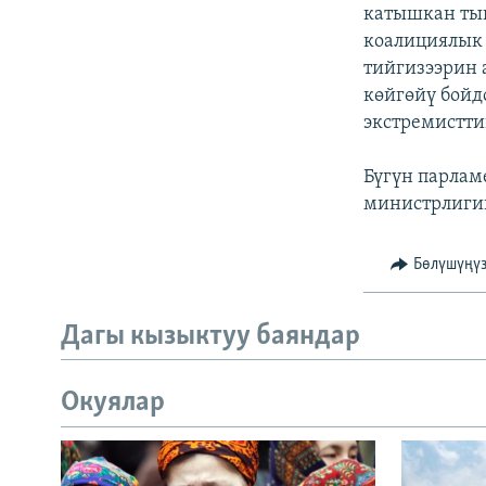
ЭЖЕ-СИҢДИЛЕР
катышкан ты
коалициялык 
АЗАТТЫК+
тийгизээрин 
ЫҢГАЙСЫЗ СУРООЛОР
көйгөйү бойд
экстремистти
Бүгүн парлам
министрлигин
Бөлүшүңү
Дагы кызыктуу баяндар
Окуялар