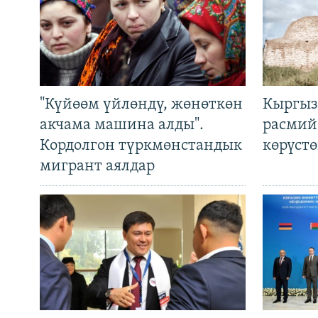
"Күйөөм үйлөндү, жөнөткөн
Кыргыз
акчама машина алды".
расмий
Кордолгон түркмөнстандык
көрүст
мигрант аялдар