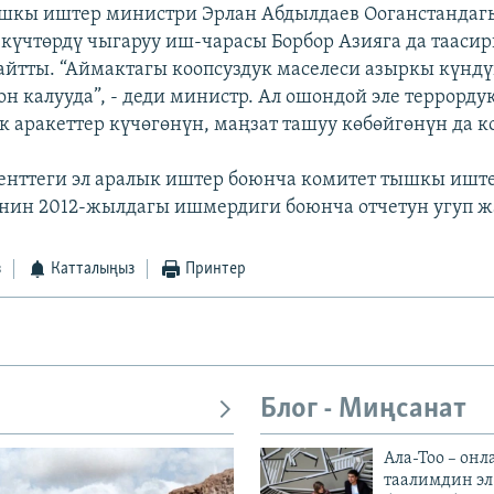
шкы иштер министри Эрлан Абдылдаев Ооганстандаг
күчтөрдү чыгаруу иш-чарасы Борбор Азияга да тааси
айтты. “Аймактагы коопсуздук маселеси азыркы күндү
он калууда”, - деди министр. Ал ошондой эле террорду
к аракеттер күчөгөнүн, маңзат ташуу көбөйгөнүн да 
енттеги эл аралык иштер боюнча комитет тышкы ишт
ин 2012-жылдагы ишмердиги боюнча отчетун угуп жат
з
Катталыңыз
Принтер
Блог - Миңсанат
Ала-Тоо – онл
таалимдин эл