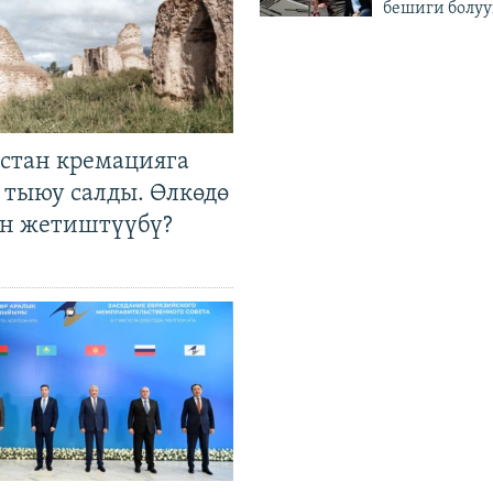
бешиги болуу
стан кремацияга
 тыюу салды. Өлкөдө
өн жетиштүүбү?