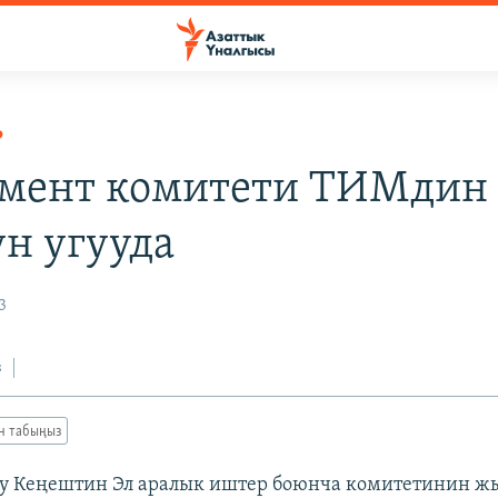
Р
мент комитети ТИМдин
ун угууда
3
з
ан табыңыз
ку Кеңештин Эл аралык иштер боюнча комитетинин 