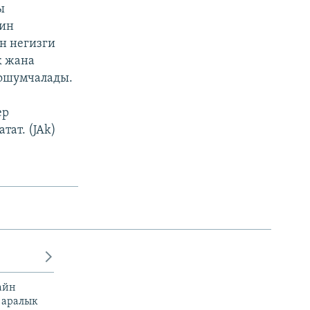
ы
рин
н негизги
к жана
кошумчалады.
ер
ат. (JAk)
айн
 аралык