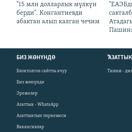
"15 млн долларлык мүлкүн
"ЕАЭБд
берди". Конгантиевди
сакталб
абактан алып калган чечим
Атадаг
Пашин
БИЗ ЖӨНҮНДӨ
"АЗАТТЫ
Блоктолгон сайтты ачуу
Тилим - ди
Биз жөнүндө
Русский
Эрежелер
Азаттык - WhatsApp
ОНЛАЙН ШЕРИНЕ
Азаттыктын тиркемеси
Вакансиялар