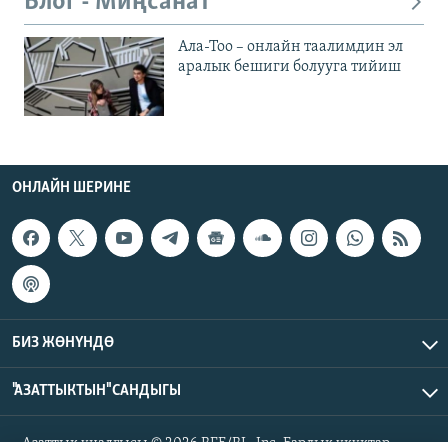
Блог - Миңсанат
Ала-Тоо – онлайн таалимдин эл
аралык бешиги болууга тийиш
ОНЛАЙН ШЕРИНЕ
БИЗ ЖӨНҮНДӨ
"АЗАТТЫКТЫН" САНДЫГЫ
Азаттык үналгысы © 2026 RFE/RL, Inc. Бардык укуктар