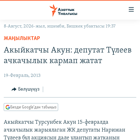
Линктер
Мазмунга
өтүңүз
8-Август, 2026-жыл, ишемби, Бишкек убактысы 19:37
Навигацияга
ЖАҢЫЛЫКТАР
өтүңүз
ЖАҢЫЛЫКТАР
КЫРГЫЗСТАН
Издөөгө
Акыйкатчы Акун: депутат Түлеев
салыңыз
ДҮЙНӨ
КЫРГЫЗСТАН
ачкачылык кармап жатат
УКРАИНА
САЯСАТ
ДҮЙНӨ
19-Февраль, 2013
АТАЙЫН ИЛИКТӨӨ
ЭКОНОМИКА
БОРБОР АЗИЯ
ТВ ПРОГРАММАЛАР
Бөлүшүңүз
МАДАНИЯТ
ПОДКАСТ
БҮГҮН АЗАТТЫКТА
Бизди Google'дан табыңыз
ӨЗГӨЧӨ ПИКИР
ЭКСПЕРТТЕР ТАЛДАЙТ
Акыйкатчы Турсунбек Акун 15-февралда
БИЗ ЖАНА ДҮЙНӨ
Русский
ачкачылык жарыялаган ЖК депутаты Нариман
ДАНИСТЕ
Түлеев бул акциясын дале улантып жатканын