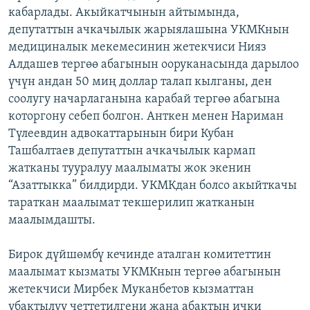
кабарлады. Акыйкатчынын айтымында,
ОНЛАЙН ШЕРИНЕ
ЭЖЕ-СИҢДИЛЕР
депутаттын ачкачылык жарыялашына УКМКнын
АЗАТТЫК+
медициналык мекемесинин жетекчиси Нияз
ЫҢГАЙСЫЗ СУРООЛОР
Алдашев тергөө абагынын ооруканасында дарылоо
үчүн андан 50 миң доллар талап кылганы, ден
соолугу начарлаганына карабай тергөө абагына
ЭЕ/АРнун бардык сайттары
которгону себеп болгон. Анткен менен Нариман
Түлеевдин адвокаттарынын бири Кубан
Ташбалтаев депутаттын ачкачылык кармап
жатканы тууралуу маалыматы жок экенин
“Азаттыкка” билдирди. УКМКдан болсо акыйткачы
тараткан маалымат текшерилип жатканын
маалымдашты.
Бирок дүйшөмбү кечинде аталган комитеттин
маалымат кызматы УКМКнын тергөө абагынын
жетекчиси Мирбек Муканбетов кызматтан
убактылуу четтетилгени жана абактын ички