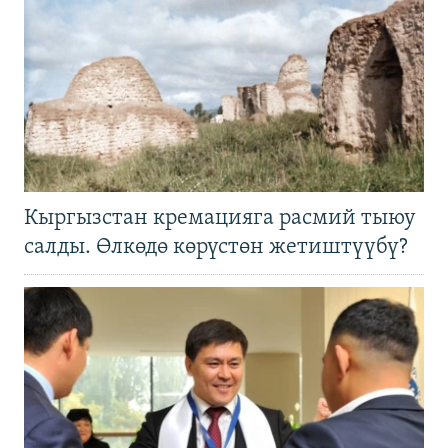
Кыргызстан кремацияга расмий тыюу
салды. Өлкөдө көрүстөн жетиштүүбү?