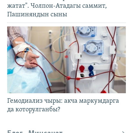
жатат". Чолпон-Атадагы саммит,
Пашиняндын сыны
Гемодиализ чыры: акча маркумдарга
да которулганбы?