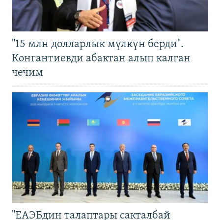
"15 млн долларлык мүлкүн берди".
Конгантиевди абактан алып калган
чечим
"ЕАЭБдин талаптары сакталбай