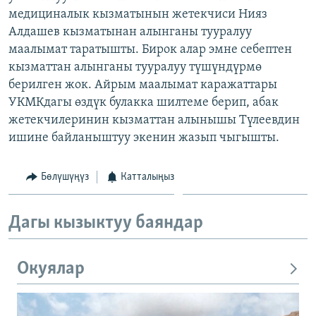
медициналык кызматынын жетекчиси Нияз
Алдашев кызматынан алынганы тууралуу
маалымат таратышты. Бирок алар эмне себептен
кызматтан алынганы тууралуу түшүндүрмө
берилген жок. Айрым маалымат каражаттары
УКМКдагы өздүк булакка шилтеме берип, абак
жетекчилеринин кызматтан алынышы Түлеевдин
ишине байланыштуу экенин жазып чыгышты.
Бөлүшүңүз
Катталыңыз
Дагы кызыктуу баяндар
Окуялар