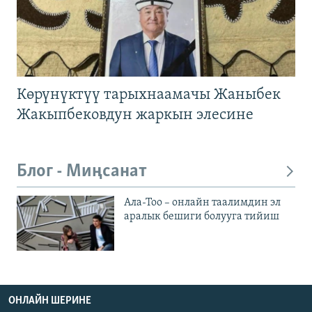
Көрүнүктүү тарыхнаамачы Жаныбек
Жакыпбековдун жаркын элесине
Блог - Миңсанат
Ала-Тоо – онлайн таалимдин эл
аралык бешиги болууга тийиш
ОНЛАЙН ШЕРИНЕ