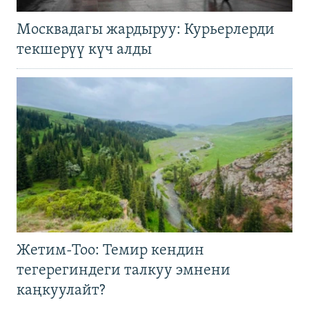
Москвадагы жардыруу: Курьерлерди
текшерүү күч алды
Жетим-Тоо: Темир кендин
тегерегиндеги талкуу эмнени
каңкуулайт?