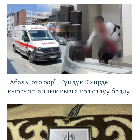
"Абалы өтө оор". Түндүк Кипрде
кыргызстандык кызга кол салуу болду