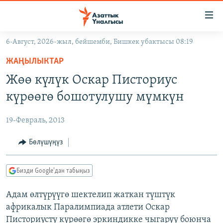
Линктер
Мазмунга
өтүңүз
6-Август, 2026-жыл, бейшемби, Бишкек убактысы 08:19
Навигацияга
ЖАҢЫЛЫКТАР
өтүңүз
ЖАҢЫЛЫКТАР
КЫРГЫЗСТАН
Издөөгө
Жөө күлүк Оскар Писториус
салыңыз
ДҮЙНӨ
КЫРГЫЗСТАН
күрөөгө бошотулушу мүмкүн
УКРАИНА
САЯСАТ
ДҮЙНӨ
19-Февраль, 2013
АТАЙЫН ИЛИКТӨӨ
ЭКОНОМИКА
БОРБОР АЗИЯ
ТВ ПРОГРАММАЛАР
Бөлүшүңүз
МАДАНИЯТ
ПОДКАСТ
БҮГҮН АЗАТТЫКТА
Бизди Google'дан табыңыз
ӨЗГӨЧӨ ПИКИР
ЭКСПЕРТТЕР ТАЛДАЙТ
Адам өлтүрүүгө шектелип жаткан түштүк
БИЗ ЖАНА ДҮЙНӨ
Русский
африкалык Паралимпиада атлети Оскар
ДАНИСТЕ
Писториусту күрөөгө эркиндикке чыгаруу боюнча