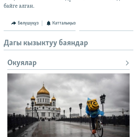
байге алган.
Бөлүшүңүз
Катталыңыз
Дагы кызыктуу баяндар
Окуялар