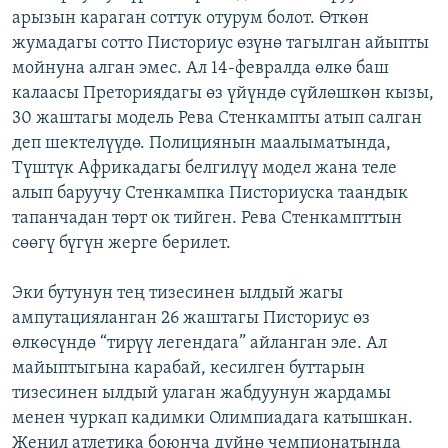
арызын караган соттук отурум болот. Өткөн
ОНЛАЙН ШЕРИНЕ
ЭЖЕ-СИҢДИЛЕР
жумадагы сотто Писториус өзүнө тагылган айыпты
АЗАТТЫК+
мойнуна алган эмес. Ал 14-февралда өлкө баш
ЫҢГАЙСЫЗ СУРООЛОР
калаасы Преториядагы өз үйүндө сүйлөшкөн кызы,
30 жаштагы модель Рева Стенкампты атып салган
деп шектелүүдө. Полициянын маалыматында,
ЭЕ/АРнун бардык сайттары
Түштүк Африкадагы белгилүү модел жана теле
алып баруучу Стенкампка Писториуска таандык
тапанчадан төрт ок тийген. Рева Стенкампттын
сөөгү бүгүн жерге берилет.
Эки бутунун тең тизесинен ылдый жагы
ампутацияланган 26 жаштагы Писториус өз
өлкөсүндө “тирүү легендага” айланган эле. Ал
майыптыгына карабай, кесилген буттарын
тизесинен ылдый улаган жабдуунун жардамы
менен чуркап кадимки Олимпиадага катышкан.
Жеңил атлетика боюнча дүйнө чемпионатында