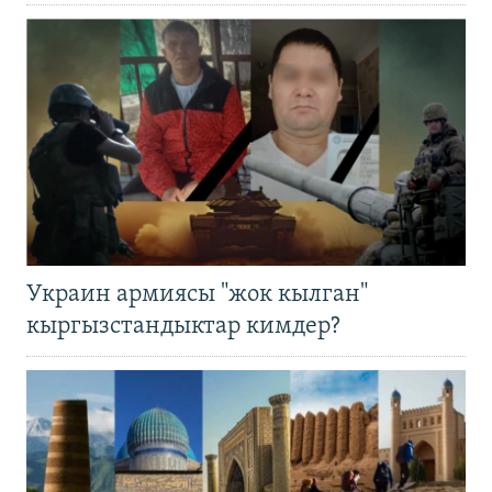
Украин армиясы "жок кылган"
кыргызстандыктар кимдер?