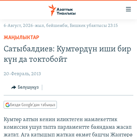
Линктер
Мазмунга
өтүңүз
6-Август, 2026-жыл, бейшемби, Бишкек убактысы 23:15
Навигацияга
ЖАҢЫЛЫКТАР
өтүңүз
ЖАҢЫЛЫКТАР
КЫРГЫЗСТАН
Издөөгө
Сатыбалдиев: Кумтөрдүн иши бир
салыңыз
ДҮЙНӨ
КЫРГЫЗСТАН
күн да токтобойт
УКРАИНА
САЯСАТ
ДҮЙНӨ
20-Февраль, 2013
АТАЙЫН ИЛИКТӨӨ
ЭКОНОМИКА
БОРБОР АЗИЯ
ТВ ПРОГРАММАЛАР
Бөлүшүңүз
МАДАНИЯТ
ПОДКАСТ
БҮГҮН АЗАТТЫКТА
Бизди Google'дан табыңыз
ӨЗГӨЧӨ ПИКИР
ЭКСПЕРТТЕР ТАЛДАЙТ
Кумтөр алтын кенин иликтеген мамлекеттик
БИЗ ЖАНА ДҮЙНӨ
Русский
комиссия ушул тапта парламентте баяндама жасап
ДАНИСТЕ
жатат. Ага катышып жаткан өкмөт башчы Жантөрө