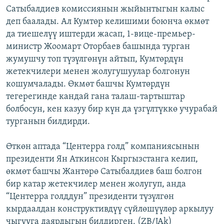
Сатыбалдиев комиссиянын жыйынтыгын калыс
ОНЛАЙН ШЕРИНЕ
ЭЖЕ-СИҢДИЛЕР
деп баалады. Ал Кумтөр келишими боюнча өкмөт
АЗАТТЫК+
да тиешелүү иштерди жасап, 1-вице-премьер-
ЫҢГАЙСЫЗ СУРООЛОР
министр Жоомарт Оторбаев башында турган
жумушчу топ түзүлгөнүн айтып, Кумтөрдүн
жетекчилери менен жолугушуулар болгонун
ЭЕ/АРнун бардык сайттары
кошумчалады. Өкмөт башчы Кумтөрдүн
тегерегинде кандай гана талаш-тартыштар
болбосун, кен казуу бир күн да үзгүлтүккө учурабай
турганын билдирди.
Өткөн аптада “Центерра голд” компаниясынын
президенти Ян Аткинсон Кыргызстанга келип,
өкмөт башчы Жантөрө Сатыбалдиев баш болгон
бир катар жетекчилер менен жолугуп, анда
“Центерра голддун” президенти түзүлгөн
кырдаалдан конструктивдүү сүйлөшүүлөр аркылуу
чыгууга даярдыгын билдирген. (ZB/JAk)