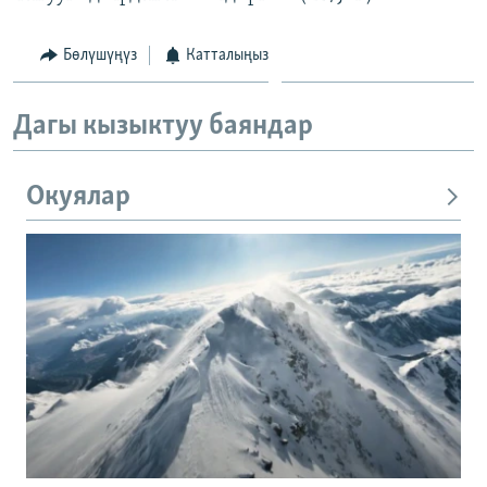
Бөлүшүңүз
Катталыңыз
Дагы кызыктуу баяндар
Окуялар