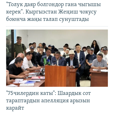
"Толук даяр болгондор гана чыгышы
керек". Кыргызстан Жеңиш чокусу
боюнча жаңы талап сунуштады
"75чилердин каты": Шаардык сот
тараптардын апелляция арызын
карайт