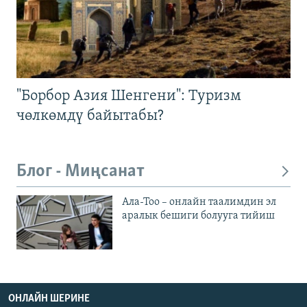
"Борбор Азия Шенгени": Туризм
чөлкөмдү байытабы?
Блог - Миңсанат
Ала-Тоо – онлайн таалимдин эл
аралык бешиги болууга тийиш
ОНЛАЙН ШЕРИНЕ