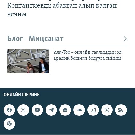
Конгантиевди абактан алып калган
чечим
Блог - Миңсанат
Ала-Тоо – онлайн таалимдин эл
аралык бешиги болууга тийиш
ОНЛАЙН ШЕРИНЕ