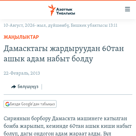
Линктер
Мазмунга
өтүңүз
10-Август, 2026-жыл, дүйшөмбү, Бишкек убактысы 13:11
Навигацияга
ЖАҢЫЛЫКТАР
өтүңүз
ЖАҢЫЛЫКТАР
КЫРГЫЗСТАН
Издөөгө
Дамасктагы жардыруудан 60тан
салыңыз
ДҮЙНӨ
КЫРГЫЗСТАН
ашык адам набыт болду
УКРАИНА
САЯСАТ
ДҮЙНӨ
22-Февраль, 2013
АТАЙЫН ИЛИКТӨӨ
ЭКОНОМИКА
БОРБОР АЗИЯ
ТВ ПРОГРАММАЛАР
Бөлүшүңүз
МАДАНИЯТ
ПОДКАСТ
БҮГҮН АЗАТТЫКТА
Бизди Google'дан табыңыз
ӨЗГӨЧӨ ПИКИР
ЭКСПЕРТТЕР ТАЛДАЙТ
Сириянын борбору Дамаскта машинеге катылган
БИЗ ЖАНА ДҮЙНӨ
Русский
бомба жарылып, кеминде 60тан ашык киши набыт
ДАНИСТЕ
болуп, дагы ондогон адам жараат алды. Бул