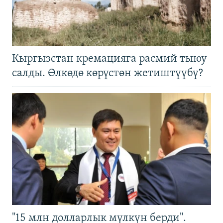
Кыргызстан кремацияга расмий тыюу
салды. Өлкөдө көрүстөн жетиштүүбү?
"15 млн долларлык мүлкүн берди".