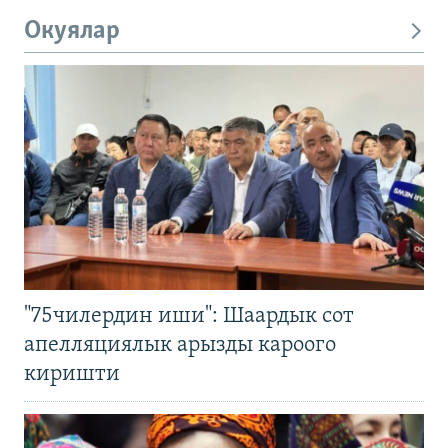
Окуялар
"75чилердин иши": Шаардык сот
апелляциялык арызды кароого
киришти