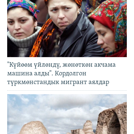
"Күйөөм үйлөндү, жөнөткөн акчама
машина алды". Кордолгон
түркмөнстандык мигрант аялдар