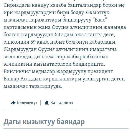
Сириядагы кандуу калаба башталгандар берки эң
ОНЛАЙН ШЕРИНЕ
ЭЖЕ-СИҢДИЛЕР
ири жардыруулардын бири болду. Өкмөттүк
АЗАТТЫК+
маалымат каражаттары башкаруучу “Баас”
ЫҢГАЙСЫЗ СУРООЛОР
партиясынын жана Орусия элчилигинин жанында
болгон жардыруудан 53 адам ажал тапты десе,
оппозиция 59 адам набыт болгонун кабарлады.
ЭЕ/АРнун бардык сайттары
Жардыруудан Орусия элчилигинин имаратына
зыян келди, дипломаттар жабыркабаганын
элчиликтин кызматкерлери билдиришти.
Бийликчил медиалар жардырууну президент
Башар Асаддын каршылаштары уюштурган деген
маалымат таратышууда.
Бөлүшүңүз
Катталыңыз
Дагы кызыктуу баяндар