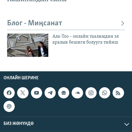
Блог - Миңсанат
Ала-Тоо – онлайн таалимдин эл
аралык бешиги болууга тийиш
ОНЛАЙН ШЕРИНЕ
БИЗ ЖӨНҮНДӨ