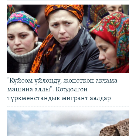
"Күйөөм үйлөндү, жөнөткөн акчама
машина алды". Кордолгон
түркмөнстандык мигрант аялдар