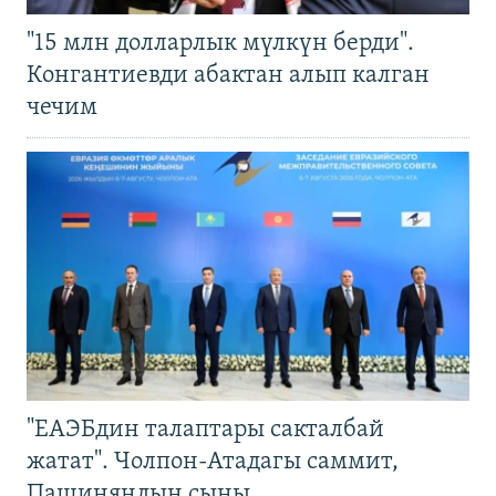
"15 млн долларлык мүлкүн берди".
Конгантиевди абактан алып калган
чечим
"ЕАЭБдин талаптары сакталбай
жатат". Чолпон-Атадагы саммит,
Пашиняндын сыны