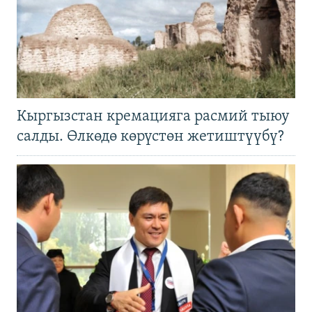
Кыргызстан кремацияга расмий тыюу
салды. Өлкөдө көрүстөн жетиштүүбү?