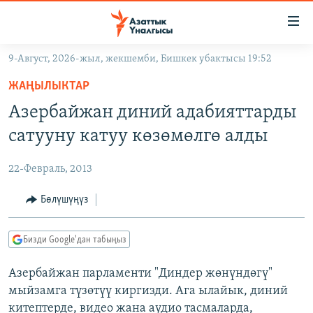
Линктер
Мазмунга
өтүңүз
9-Август, 2026-жыл, жекшемби, Бишкек убактысы 19:52
Навигацияга
ЖАҢЫЛЫКТАР
өтүңүз
ЖАҢЫЛЫКТАР
КЫРГЫЗСТАН
Издөөгө
Азербайжан диний адабияттарды
салыңыз
ДҮЙНӨ
КЫРГЫЗСТАН
сатууну катуу көзөмөлгө алды
УКРАИНА
САЯСАТ
ДҮЙНӨ
22-Февраль, 2013
АТАЙЫН ИЛИКТӨӨ
ЭКОНОМИКА
БОРБОР АЗИЯ
ТВ ПРОГРАММАЛАР
Бөлүшүңүз
МАДАНИЯТ
ПОДКАСТ
БҮГҮН АЗАТТЫКТА
Бизди Google'дан табыңыз
ӨЗГӨЧӨ ПИКИР
ЭКСПЕРТТЕР ТАЛДАЙТ
Азербайжан парламенти "Диндер жөнүндөгү"
БИЗ ЖАНА ДҮЙНӨ
Русский
мыйзамга түзөтүү киргизди. Ага ылайык, диний
ДАНИСТЕ
китептерде, видео жана аудио тасмаларда,