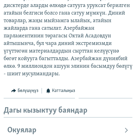
дисктерде аларды өлкөдө сатууга уруксат берилген
ОНЛАЙН ШЕРИНЕ
ЭЖЕ-СИҢДИЛЕР
атайын белгиси болсо гана сатуу мүмкүн. Диний
АЗАТТЫК+
товарлар, жаңы мыйзамга ылайык, атайын
ЫҢГАЙСЫЗ СУРООЛОР
жайларда гана сатылат. Азербайжан
парламентинин төрагасы Октай Асадовдун
айтышынча, бул чара диний экстремизмди
ЭЕ/АРнун бардык сайттары
үгүттөгөн материалдардын сырттан келүүсүнө
бөгөт койууга багытталды. Азербайжан дүниябий
өлкө. 9 миллиондон ашуун элинин басымдуу бөлүгү
- шиит мусулмандары.
Бөлүшүңүз
Катталыңыз
Дагы кызыктуу баяндар
Окуялар