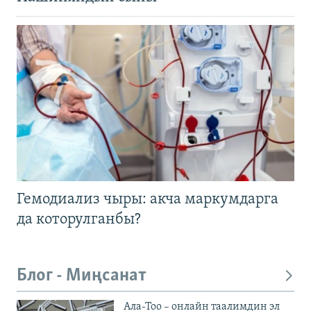
Гемодиализ чыры: акча маркумдарга
да которулганбы?
Блог - Миңсанат
Ала-Тоо – онлайн таалимдин эл