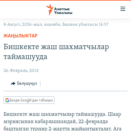
Линктер
Мазмунга
өтүңүз
8-Август, 2026-жыл, ишемби, Бишкек убактысы 16:57
Навигацияга
ЖАҢЫЛЫКТАР
өтүңүз
ЖАҢЫЛЫКТАР
КЫРГЫЗСТАН
Издөөгө
Бишкекте жаш шахматчылар
салыңыз
ДҮЙНӨ
КЫРГЫЗСТАН
таймашууда
УКРАИНА
САЯСАТ
ДҮЙНӨ
26-Февраль, 2013
АТАЙЫН ИЛИКТӨӨ
ЭКОНОМИКА
БОРБОР АЗИЯ
ТВ ПРОГРАММАЛАР
Бөлүшүңүз
МАДАНИЯТ
ПОДКАСТ
БҮГҮН АЗАТТЫКТА
Бизди Google'дан табыңыз
ӨЗГӨЧӨ ПИКИР
ЭКСПЕРТТЕР ТАЛДАЙТ
Бишкекте жаш шахматчылар таймашууда. Шаар
БИЗ ЖАНА ДҮЙНӨ
Русский
мэриясынан кабарлашкандай, 22-февралда
ДАНИСТЕ
башталган турнир 2-мартта жыйынтыкталат. Ага