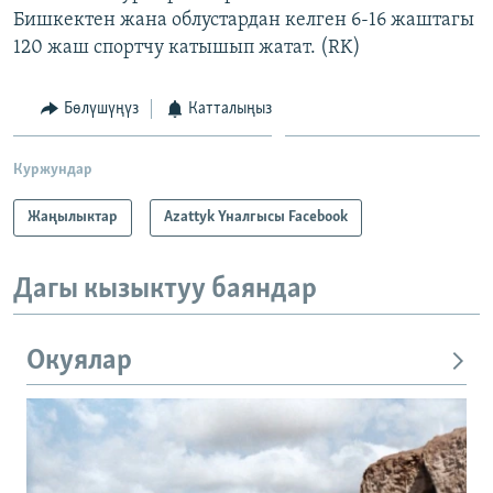
Бишкектен жана облустардан келген 6-16 жаштагы
ОНЛАЙН ШЕРИНЕ
ЭЖЕ-СИҢДИЛЕР
120 жаш спортчу катышып жатат. (RK)
АЗАТТЫК+
ЫҢГАЙСЫЗ СУРООЛОР
Бөлүшүңүз
Катталыңыз
ЭЕ/АРнун бардык сайттары
Куржундар
Жаңылыктар
Azattyk Үналгысы Facebook
Дагы кызыктуу баяндар
Окуялар