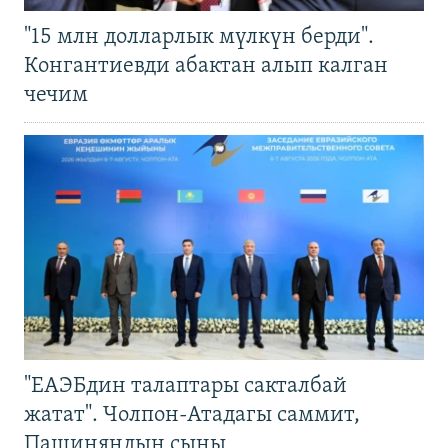
"15 млн долларлык мүлкүн берди".
Конгантиевди абактан алып калган
чечим
"ЕАЭБдин талаптары сакталбай
жатат". Чолпон-Атадагы саммит,
Пашиняндын сыны