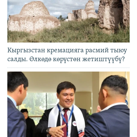
Кыргызстан кремацияга расмий тыюу
салды. Өлкөдө көрүстөн жетиштүүбү?