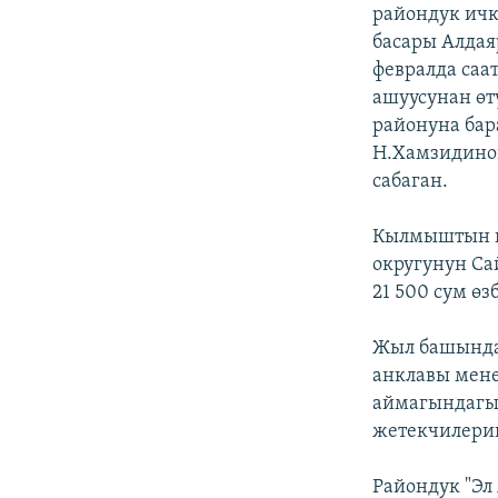
ЭЖЕ-СИҢДИЛЕР
райондук ич
басары Алдая
АЗАТТЫК+
февралда саа
ЫҢГАЙСЫЗ СУРООЛОР
ашуусунан өт
районуна бар
Н.Хамзидинов
сабаган.
Кылмыштын из
округунун Са
21 500 сум өз
Жыл башында
анклавы мен
аймагындагы 
жетекчилерин
Райондук "Эл