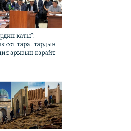
рдин каты":
к сот тараптардын
ция арызын карайт