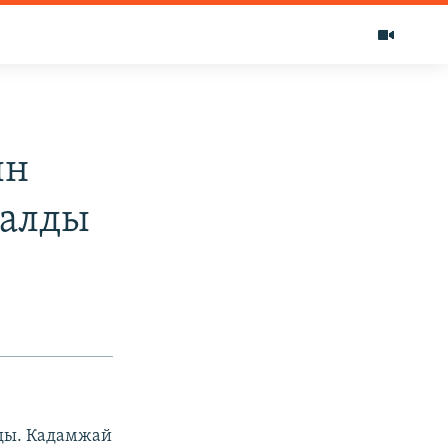
ын
малды
ды. Кадамжай