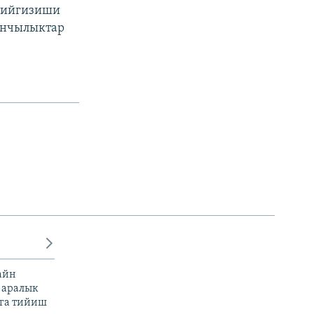
 тийгизиши
ынчылыктар
айн
 аралык
га тийиш