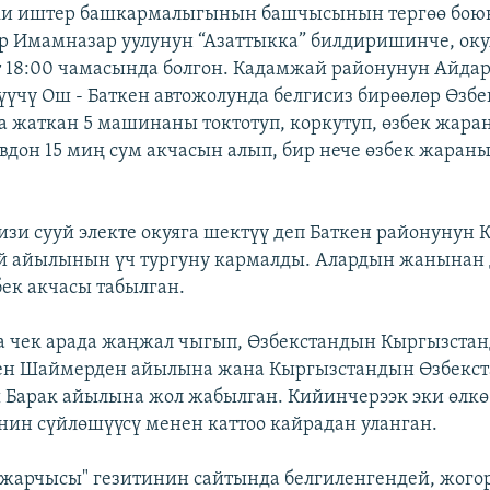
ки иштер башкармалыгынын башчысынын тергөө бою
р Имамназар уулунун “Азаттыкка” билдиришинче, оку
т 18:00 чамасында болгон. Кадамжай районунун Айда
үүчү Ош - Баткен автожолунда белгисиз бирөөлөр Өзб
а жаткан 5 машинаны токтотуп, коркутуп, өзбек жара
дон 15 миң сум акчасын алып, бир нече өзбек жараны
и сууй электе окуяга шектүү деп Баткен районунун 
й айылынын үч тургуну кармалды. Алардын жанынан 
бек акчасы табылган.
 чек арада жаңжал чыгып, Өзбекстандын Кыргызстан
ен Шаймерден айылына жана Кыргызстандын Өзбекст
Барак айылына жол жабылган. Кийинчерээк эки өлкө
ин сүйлөшүүсү менен каттоо кайрадан уланган.
 жарчысы" гезитинин сайтында белгиленгендей, жого