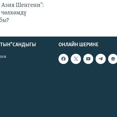
р Азия Шенгени":
 чөлкөмдү
бы?
КТЫН" САНДЫГЫ
ОНЛАЙН ШЕРИНЕ
лим