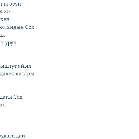
нча орун
я 20-
ркен
екстандын Сох
ны
н уруп
Кыштут айыл
далил катары
дагы Сох
ан
рудагыдай