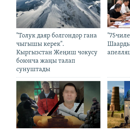
"Толук даяр болгондор гана
"75чиле
чыгышы керек".
Шаарды
Кыргызстан Жеңиш чокусу
апелля
боюнча жаңы талап
сунуштады