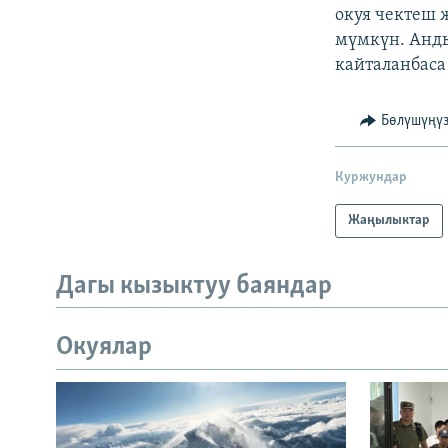
окуя чектеш 
мүмкүн. Анд
кайталанбаса 
Бөлүшүңү
Куржундар
Жаңылыктар
Дагы кызыктуу баяндар
Окуялар