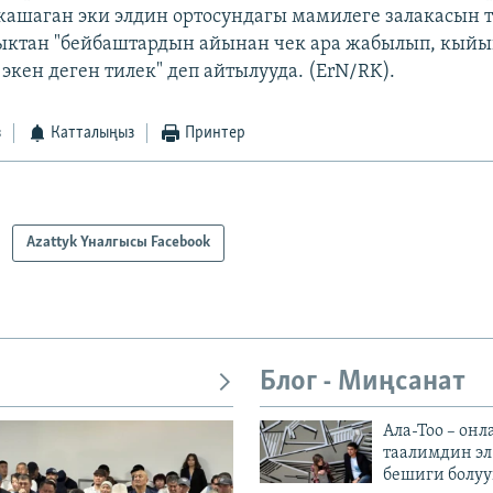
жашаган эки элдин ортосундагы мамилеге залакасын
ыктан "бейбаштардын айынан чек ара жабылып, кый
экен деген тилек" деп айтылууда. (ErN/RK).
з
Катталыңыз
Принтер
Azattyk Үналгысы Facebook
Блог - Миңсанат
Ала-Тоо – онл
таалимдин эл
бешиги болуу