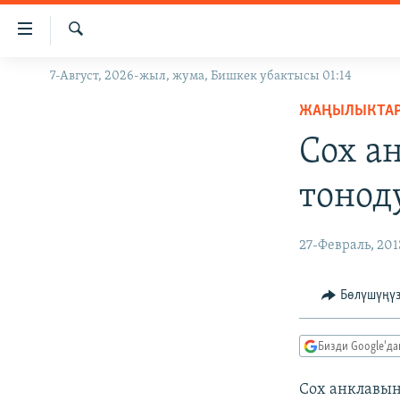
Линктер
Мазмунга
өтүңүз
Издөө
7-Август, 2026-жыл, жума, Бишкек убактысы 01:14
ЖАҢЫЛЫКТАР
Навигацияга
өтүңүз
ЖАҢЫЛЫКТА
КЫРГЫЗСТАН
Издөөгө
Сох а
ДҮЙНӨ
КЫРГЫЗСТАН
салыңыз
УКРАИНА
САЯСАТ
ДҮЙНӨ
тонод
АТАЙЫН ИЛИКТӨӨ
ЭКОНОМИКА
БОРБОР АЗИЯ
ТВ ПРОГРАММАЛАР
МАДАНИЯТ
27-Февраль, 201
ПОДКАСТ
БҮГҮН АЗАТТЫКТА
Бөлүшүңү
ӨЗГӨЧӨ ПИКИР
ЭКСПЕРТТЕР ТАЛДАЙТ
БИЗ ЖАНА ДҮЙНӨ
Бизди Google'д
ДАНИСТЕ
Сох анклавы