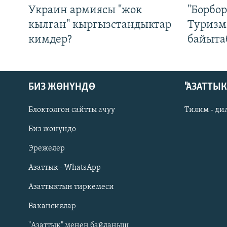
Украин армиясы "жок
"Борбо
кылган" кыргызстандыктар
Туризм
кимдер?
байыта
БИЗ ЖӨНҮНДӨ
"АЗАТТЫ
Блоктолгон сайтты ачуу
Тилим - ди
Биз жөнүндө
Русский
Эрежелер
Азаттык - WhatsApp
ОНЛАЙН ШЕРИНЕ
Азаттыктын тиркемеси
Вакансиялар
"Азаттык" менен байланыш