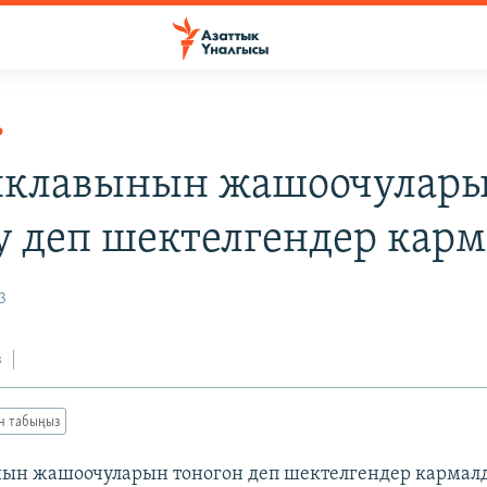
Р
нклавынын жашоочулар
у деп шектелгендер кар
3
з
ан табыңыз
нын жашоочуларын тоногон деп шектелгендер кармал