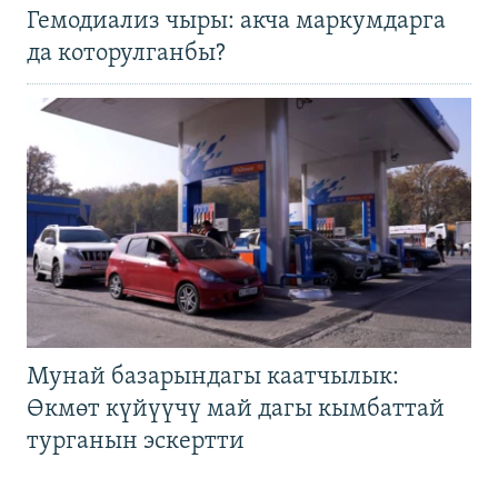
Гемодиализ чыры: акча маркумдарга
да которулганбы?
Мунай базарындагы каатчылык:
Өкмөт күйүүчү май дагы кымбаттай
турганын эскертти