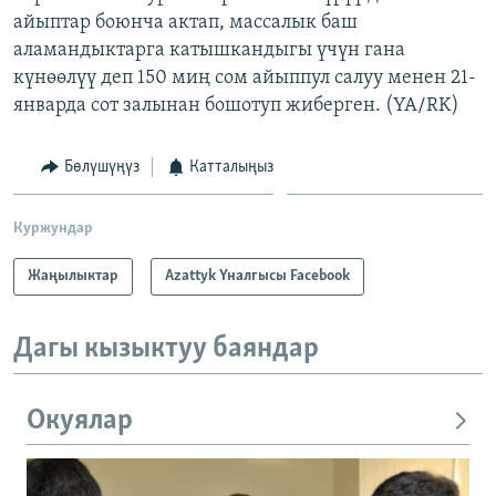
айыптар боюнча актап, массалык баш
аламандыктарга катышкандыгы үчүн гана
күнөөлүү деп 150 миң сом айыппул салуу менен 21-
январда сот залынан бошотуп жиберген. (YA/RK)
Бөлүшүңүз
Катталыңыз
Куржундар
Жаңылыктар
Azattyk Үналгысы Facebook
Дагы кызыктуу баяндар
Окуялар