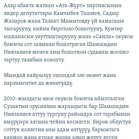
Алар абакта жаткан «Ата-Журт» партиясынын
ОНЛАЙН ШЕРИНЕ
ЭЖЕ-СИҢДИЛЕР
лидер депутаттары Камчыбек Ташиев, Садыр
АЗАТТЫК+
Жапаров жана Талант Мамытовду үй камагына
ЫҢГАЙСЫЗ СУРООЛОР
чыгарууну, кийин биротоло бошотууну, Кумтөр
ишканасын улутташтырууну жана «Санпа» окуясы
боюнча сот залынан бошотулган Шамшидин
ЭЕ/АРнун бардык сайттары
Ниязалиев менен аны бошоткон судьяны жоопко
тартуу талабын коюшту.
Мындай кайрылуу ошондой эле өкмөт жана
парламентке да жөнөтүлдү.
2010-жылдагы июн окуясы боюнча айыпталган
Сузактын орусиялык жарандыгы бар Шамшидин
Ниязалиев аттуу тургуну райондук сот тарабынан
өмүрүнүн аягына чейин кесилген. Бирок облустук
соттук коллегия аны адам өлтүрүү, барымтага
кармоо жана курал-жарак алып жүрүү деген