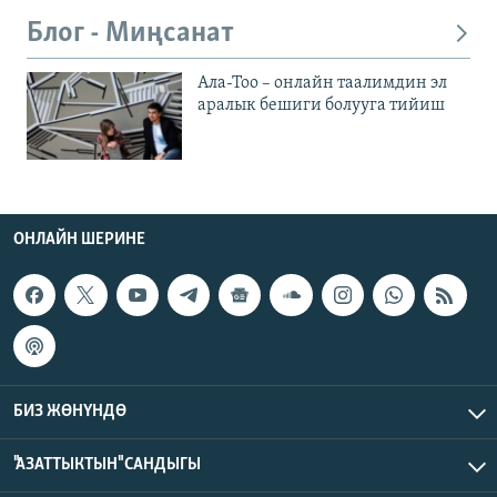
Блог - Миңсанат
Ала-Тоо – онлайн таалимдин эл
аралык бешиги болууга тийиш
ОНЛАЙН ШЕРИНЕ
БИЗ ЖӨНҮНДӨ
"АЗАТТЫКТЫН" САНДЫГЫ