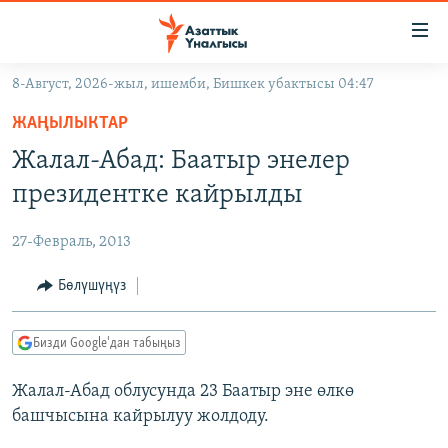
Линктер
Мазмунга
өтүңүз
8-Август, 2026-жыл, ишемби, Бишкек убактысы 04:47
Навигацияга
ЖАҢЫЛЫКТАР
өтүңүз
ЖАҢЫЛЫКТАР
КЫРГЫЗСТАН
Издөөгө
Жалал-Абад: Баатыр энелер
салыңыз
ДҮЙНӨ
КЫРГЫЗСТАН
президентке кайрылды
УКРАИНА
САЯСАТ
ДҮЙНӨ
27-Февраль, 2013
АТАЙЫН ИЛИКТӨӨ
ЭКОНОМИКА
БОРБОР АЗИЯ
ТВ ПРОГРАММАЛАР
Бөлүшүңүз
МАДАНИЯТ
ПОДКАСТ
БҮГҮН АЗАТТЫКТА
Бизди Google'дан табыңыз
ӨЗГӨЧӨ ПИКИР
ЭКСПЕРТТЕР ТАЛДАЙТ
Жалал-Абад облусунда 23 Баатыр эне өлкө
БИЗ ЖАНА ДҮЙНӨ
Русский
башчысына кайрылуу жолдоду.
ДАНИСТЕ