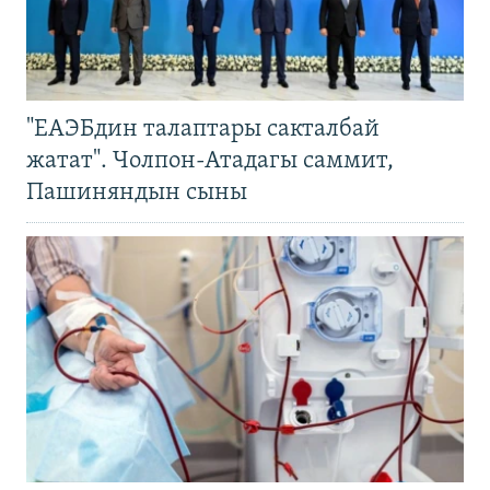
"ЕАЭБдин талаптары сакталбай
жатат". Чолпон-Атадагы саммит,
Пашиняндын сыны