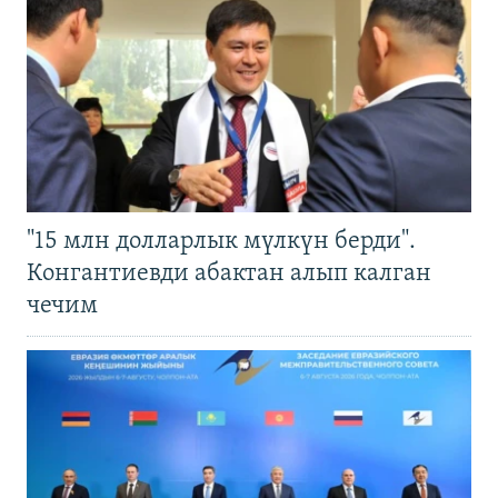
"15 млн долларлык мүлкүн берди".
Конгантиевди абактан алып калган
чечим