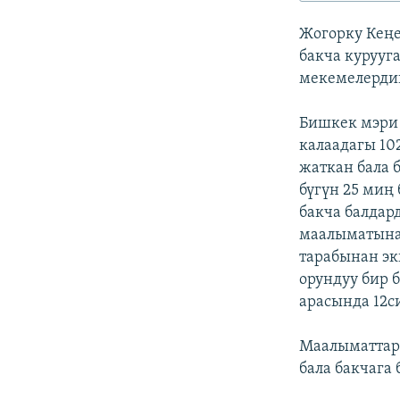
ЭЖЕ-СИҢДИЛЕР
Жогорку Кеңе
АЗАТТЫК+
бакча курууг
ЫҢГАЙСЫЗ СУРООЛОР
мекемелердин
Бишкек мэри 
калаадагы 10
жаткан бала 
бүгүн 25 миң
бакча балдар
маалыматына
тарабынан эк
орундуу бир 
арасында 12с
Маалыматтар 
бала бакчага 