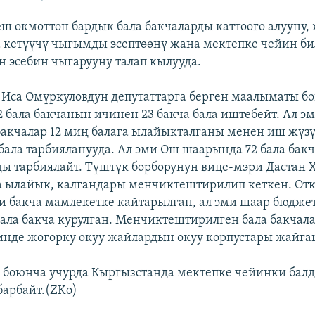
ш өкмөттөн бардык бала бакчаларды каттоого алууну,
а кетүүчү чыгымды эсептөөнү жана мектепке чейин б
 эсебин чыгарууну талап кылууда.
Иса Өмүркуловдун депутаттарга берген маалыматы бо
2 бала бакчанын ичинен 23 бакча бала иштебейт. Ал э
бакчалар 12 миң балага ылайыкталганы менен иш жүзү
 бала тарбияланууда. Ал эми Ош шаарында 72 бала бакч
ды тарбиялайт. Түштүк борборунун вице-мэри Дастан
 ылайык, калгандары менчиктештирилип кеткен. Өтк
и бакча мамлекетке кайтарылган, ал эми шаар бюдже
бала бакча курулган. Менчиктештирилген бала бакчал
инде жогорку окуу жайлардын окуу корпустары жайга
боюнча учурда Кыргызстанда мектепке чейинки бал
барбайт.(ZKo)