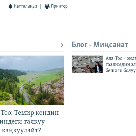
з
Катталыңыз
Принтер
Блог - Миңсанат
Ала-Тоо – онл
таалимдин эл
бешиги болуу
Тоо: Темир кендин
гиндеги талкуу
 каңкуулайт?