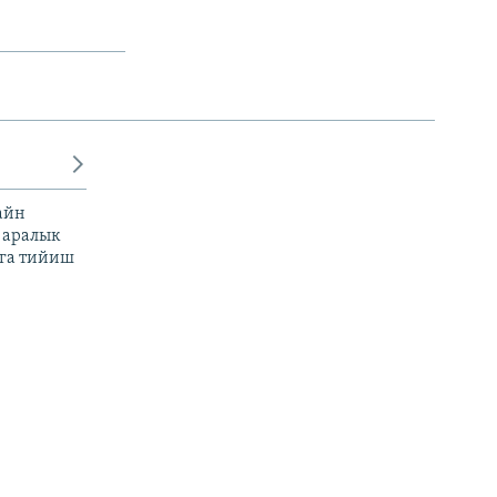
айн
 аралык
га тийиш