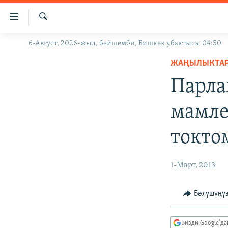
Линктер
Мазмунга
өтүңүз
Издөө
6-Август, 2026-жыл, бейшемби, Бишкек убактысы 04:50
ЖАҢЫЛЫКТАР
Навигацияга
өтүңүз
ЖАҢЫЛЫКТА
КЫРГЫЗСТАН
Издөөгө
Парла
ДҮЙНӨ
КЫРГЫЗСТАН
салыңыз
УКРАИНА
САЯСАТ
ДҮЙНӨ
мамле
АТАЙЫН ИЛИКТӨӨ
ЭКОНОМИКА
БОРБОР АЗИЯ
токто
ТВ ПРОГРАММАЛАР
МАДАНИЯТ
ПОДКАСТ
БҮГҮН АЗАТТЫКТА
1-Март, 2013
ӨЗГӨЧӨ ПИКИР
ЭКСПЕРТТЕР ТАЛДАЙТ
БИЗ ЖАНА ДҮЙНӨ
Бөлүшүңү
ДАНИСТЕ
Бизди Google'д