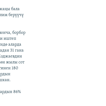
 жаңы бала
илим берүүчү
юнча, борбор
ми иштеп
ндө аларда
адан 31 гана
 Ходжаевдин
өн жылы сот
тинен 180
ардын
шкан.
дардын 86%