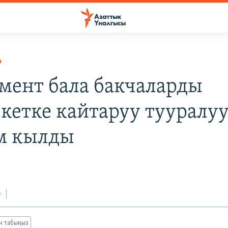
Р
мент бала бакчаларды
кетке кайтаруу тууралу
м кылды
з
ан табыңыз