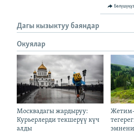
Бөлүшүңү
Дагы кызыктуу баяндар
Окуялар
Москвадагы жардыруу:
Жетим-
Курьерлерди текшерүү күч
тегере
алды
эмнени