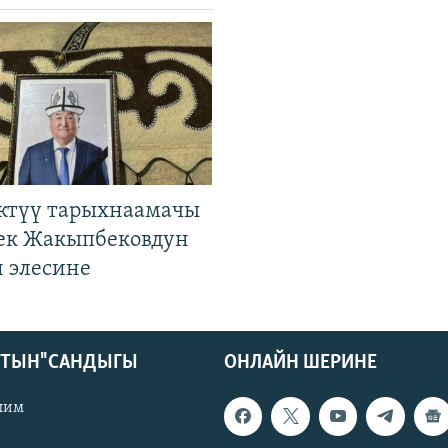
ктүү тарыхнаамачы
к Жакыпбековдун
 элесине
КТЫН" САНДЫГЫ
ОНЛАЙН ШЕРИНЕ
лим