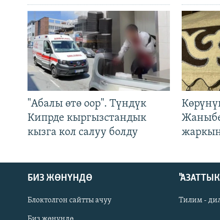
"Абалы өтө оор". Түндүк
Көрүнү
Кипрде кыргызстандык
Жаныбе
кызга кол салуу болду
жаркын
БИЗ ЖӨНҮНДӨ
"АЗАТТЫ
Блоктолгон сайтты ачуу
Тилим - ди
Биз жөнүндө