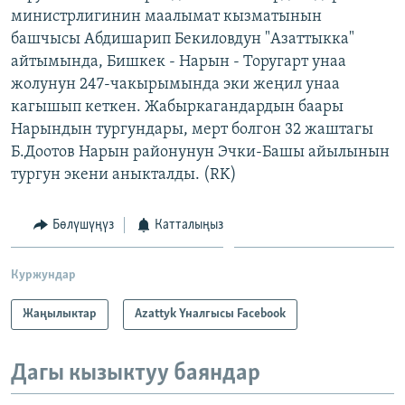
министрлигинин маалымат кызматынын
ОНЛАЙН ШЕРИНЕ
ЭЖЕ-СИҢДИЛЕР
башчысы Абдишарип Бекиловдун "Азаттыкка"
АЗАТТЫК+
айтымында, Бишкек - Нарын - Торугарт унаа
ЫҢГАЙСЫЗ СУРООЛОР
жолунун 247-чакырымында эки жеңил унаа
кагышып кеткен. Жабыркагандардын баары
Нарындын тургундары, мерт болгон 32 жаштагы
ЭЕ/АРнун бардык сайттары
Б.Доотов Нарын районунун Эчки-Башы айылынын
тургун экени аныкталды. (RK)
Бөлүшүңүз
Катталыңыз
Куржундар
Жаңылыктар
Azattyk Үналгысы Facebook
Дагы кызыктуу баяндар