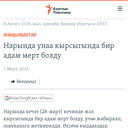
Линктер
Мазмунга
өтүңүз
8-Август, 2026-жыл, ишемби, Бишкек убактысы 03:53
Навигацияга
ЖАҢЫЛЫКТАР
өтүңүз
ЖАҢЫЛЫКТАР
КЫРГЫЗСТАН
Издөөгө
Нарында унаа кырсыгында бир
салыңыз
ДҮЙНӨ
КЫРГЫЗСТАН
адам мерт болду
УКРАИНА
САЯСАТ
ДҮЙНӨ
1-Март, 2013
АТАЙЫН ИЛИКТӨӨ
ЭКОНОМИКА
БОРБОР АЗИЯ
ТВ ПРОГРАММАЛАР
Бөлүшүңүз
МАДАНИЯТ
ПОДКАСТ
БҮГҮН АЗАТТЫКТА
Бизди Google'дан табыңыз
ӨЗГӨЧӨ ПИКИР
ЭКСПЕРТТЕР ТАЛДАЙТ
Нарында кечээ (28-март) кечинде жол
БИЗ ЖАНА ДҮЙНӨ
Русский
кырсыгында бир адам мерт болду, үчөө жабыркап,
ДАНИСТЕ
ооруканага жеткирилди. Өзгөчө кырдаалдар