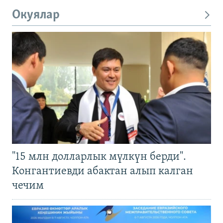
Окуялар
"15 млн долларлык мүлкүн берди".
Конгантиевди абактан алып калган
чечим