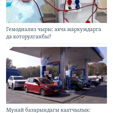
Гемодиализ чыры: акча маркумдарга
да которулганбы?
Мунай базарындагы каатчылык: