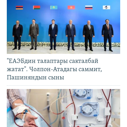
"ЕАЭБдин талаптары сакталбай
жатат". Чолпон-Атадагы саммит,
Пашиняндын сыны