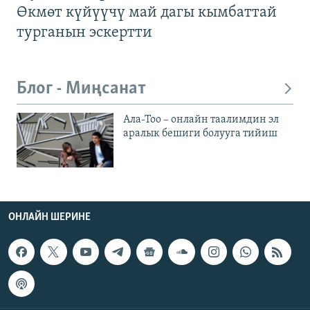
Өкмөт күйүүчү май дагы кымбаттай
турганын эскертти
Блог - Миңсанат
Ала-Тоо – онлайн таалимдин эл
аралык бешиги болууга тийиш
ОНЛАЙН ШЕРИНЕ