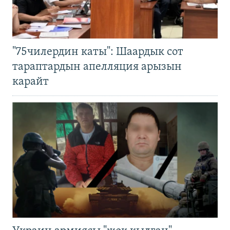
"75чилердин каты": Шаардык сот
тараптардын апелляция арызын
карайт