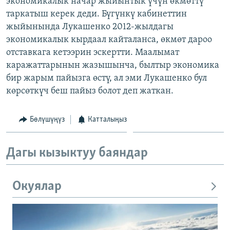
экономикалык начар жыйынтык үчүн өкмөттү
ОНЛАЙН ШЕРИНЕ
ЭЖЕ-СИҢДИЛЕР
таркатыш керек деди. Бүгүнкү кабинеттин
жыйынында Лукашенко 2012-жылдагы
АЗАТТЫК+
экономикалык кырдаал кайталанса, өкмөт дароо
ЫҢГАЙСЫЗ СУРООЛОР
отставкага кетээрин эскертти. Маалымат
каражаттарынын жазышынча, былтыр экономика
бир жарым пайызга өстү, ал эми Лукашенко бул
ЭЕ/АРнун бардык сайттары
көрсөткүч беш пайыз болот деп жаткан.
Бөлүшүңүз
Катталыңыз
Дагы кызыктуу баяндар
Окуялар