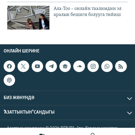
Ала-Тоо – онлайн таалимдин эл
аралык бешиги болууга тийиш
ОНЛАЙН ШЕРИНЕ
БИЗ ЖӨНҮНДӨ
"АЗАТТЫКТЫН" САНДЫГЫ
Азаттык үналгысы © 2026 RFE/RL, Inc. Бардык укуктар
корголгон.