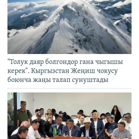
"Толук даяр болгондор гана чыгышы
керек". Кыргызстан Жеңиш чокусу
боюнча жаңы талап сунуштады