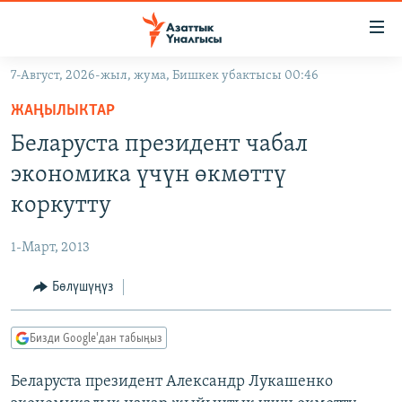
Линктер
Мазмунга
өтүңүз
7-Август, 2026-жыл, жума, Бишкек убактысы 00:46
Навигацияга
ЖАҢЫЛЫКТАР
өтүңүз
ЖАҢЫЛЫКТАР
КЫРГЫЗСТАН
Издөөгө
Беларуста президент чабал
салыңыз
ДҮЙНӨ
КЫРГЫЗСТАН
экономика үчүн өкмөттү
УКРАИНА
САЯСАТ
ДҮЙНӨ
коркутту
АТАЙЫН ИЛИКТӨӨ
ЭКОНОМИКА
БОРБОР АЗИЯ
1-Март, 2013
ТВ ПРОГРАММАЛАР
МАДАНИЯТ
Бөлүшүңүз
ПОДКАСТ
БҮГҮН АЗАТТЫКТА
ӨЗГӨЧӨ ПИКИР
ЭКСПЕРТТЕР ТАЛДАЙТ
Бизди Google'дан табыңыз
БИЗ ЖАНА ДҮЙНӨ
Русский
Беларуста президент Александр Лукашенко
ДАНИСТЕ