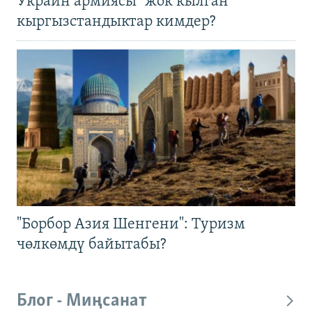
Украин армиясы "жок кылган"
кыргызстандыктар кимдер?
"Борбор Азия Шенгени": Туризм
чөлкөмдү байытабы?
Блог - Миңсанат