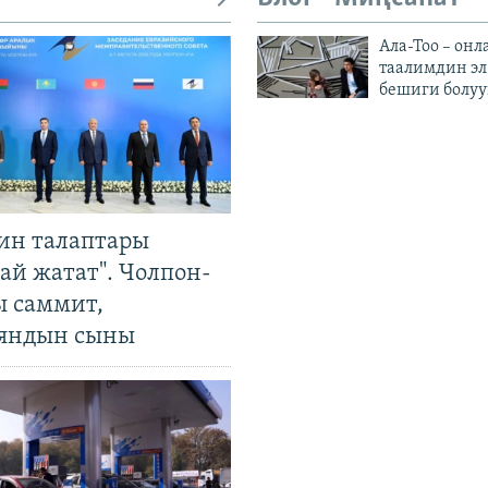
Ала-Тоо – онл
таалимдин эл
бешиги болуу
ин талаптары
ай жатат". Чолпон-
ы саммит,
яндын сыны