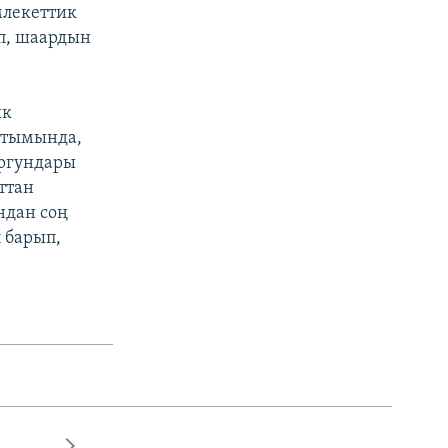
лекеттик
п, шаардын
ик
йтымында,
ургундары
ттан
ндан соң
 барып,