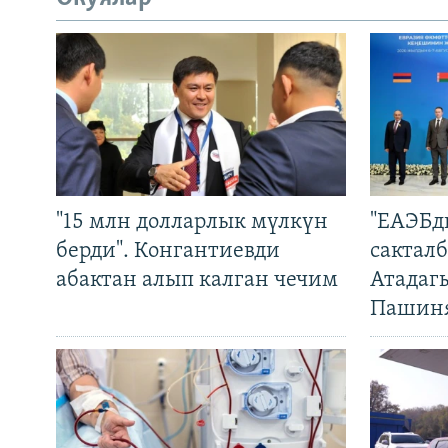
"15 млн долларлык мүлкүн
"ЕАЭБд
берди". Конгантиевди
сакталб
абактан алып калган чечим
Атадаг
Пашин