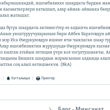
кабарлашкандай, ишембиликке шаардагы бардык мам
н кызматкерлери катышып, алар аймак-аймакка бөлү
залап жатышат.
рда бүгүн шаардагы активисттер өз алдынча ишембил
. Анын уюштуруучуларынын бири Айбек Баратовдун а
 мэр Иса Өмүркуловдун ишине ичи чыкпаган шаар т
 Алар ишембиликтин жүрүшүндө Өмүркүловдун кызма
п кылган атайын петиция үчүн кол чогултушмакчы. А
штандыны Бишкек шаардык мэриясынын алдында алып
кыттан соң алып кетишмекчи. (BkA)
з
Катталыңыз
Принтер
Блог - Миңсанат