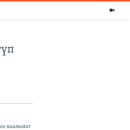
түп
нын маалымат