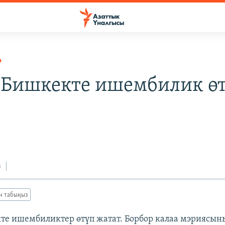
Р
 Бишкекте ишембилик ө
з
ан табыңыз
те ишембиликтер өтүп жатат. Борбор калаа мэриясы