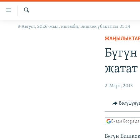
Линктер
Мазмунга
өтүңүз
Издөө
8-Август, 2026-жыл, ишемби, Бишкек убактысы 05:14
ЖАҢЫЛЫКТАР
Навигацияга
өтүңүз
ЖАҢЫЛЫКТА
КЫРГЫЗСТАН
Издөөгө
Бүгүн
ДҮЙНӨ
КЫРГЫЗСТАН
салыңыз
УКРАИНА
САЯСАТ
ДҮЙНӨ
жатат
АТАЙЫН ИЛИКТӨӨ
ЭКОНОМИКА
БОРБОР АЗИЯ
ТВ ПРОГРАММАЛАР
МАДАНИЯТ
2-Март, 2013
ПОДКАСТ
БҮГҮН АЗАТТЫКТА
Бөлүшүңү
ӨЗГӨЧӨ ПИКИР
ЭКСПЕРТТЕР ТАЛДАЙТ
БИЗ ЖАНА ДҮЙНӨ
Бизди Google'д
ДАНИСТЕ
Бүгүн Бишкек