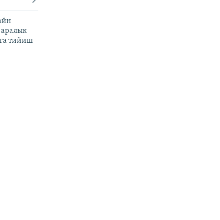
айн
 аралык
га тийиш