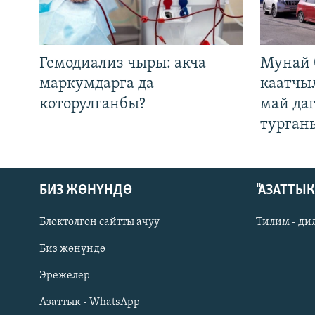
Гемодиализ чыры: акча
Мунай 
маркумдарга да
каатчы
которулганбы?
май да
турган
БИЗ ЖӨНҮНДӨ
"АЗАТТЫ
Блоктолгон сайтты ачуу
Тилим - ди
Биз жөнүндө
Русский
Эрежелер
Азаттык - WhatsApp
ОНЛАЙН ШЕРИНЕ