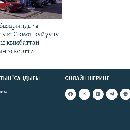
базарындагы
лык: Өкмөт күйүүчү
гы кымбаттай
ын эскертти
КТЫН" САНДЫГЫ
ОНЛАЙН ШЕРИНЕ
лим