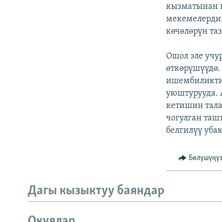
ЭЖЕ-СИҢДИЛЕР
кызматынан 
мекемелерди
АЗАТТЫК+
көчөлөрүн та
ЫҢГАЙСЫЗ СУРООЛОР
Ошол эле учу
өткөрүшүүдө
ишембиликти
уюштурууда.
кетишин тала
чогулган та
белгилүү уба
Бөлүшүңү
Дагы кызыктуу баяндар
Окуялар