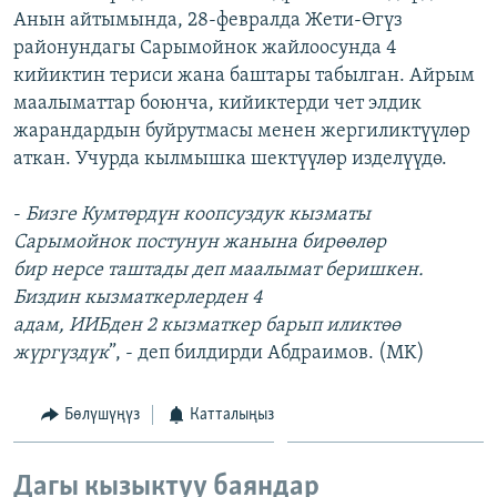
Анын айтымында, 28-февралда Жети-Өгүз
ОНЛАЙН ШЕРИНЕ
ЭЖЕ-СИҢДИЛЕР
районундагы Сарымойнок жайлоосунда 4
АЗАТТЫК+
кийиктин териси жана баштары табылган. Айрым
ЫҢГАЙСЫЗ СУРООЛОР
маалыматтар боюнча, кийиктерди чет элдик
жарандардын буйрутмасы менен жергиликтүүлөр
аткан. Учурда кылмышка шектүүлөр изделүүдө.
ЭЕ/АРнун бардык сайттары
-
Б
изге
Кумтөрдүн коопсуздук кызматы
Сарымойнок постунун жанына бирөөлөр
бир нерсе таштады деп маалымат беришкен.
Биздин кызматкерлерден 4
адам, ИИБден 2 кызматкер барып иликтөө
жүргүздүк
”, - деп билдирди Абдраимов. (MK)
Бөлүшүңүз
Катталыңыз
Дагы кызыктуу баяндар