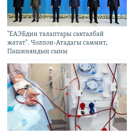
"ЕАЭБдин талаптары сакталбай
жатат". Чолпон-Атадагы саммит,
Пашиняндын сыны