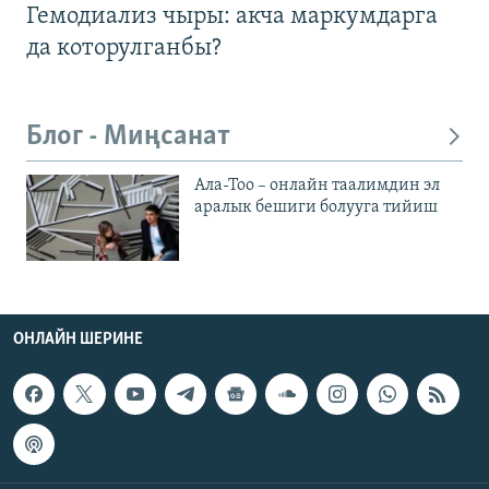
Гемодиализ чыры: акча маркумдарга
да которулганбы?
Блог - Миңсанат
Ала-Тоо – онлайн таалимдин эл
аралык бешиги болууга тийиш
ОНЛАЙН ШЕРИНЕ