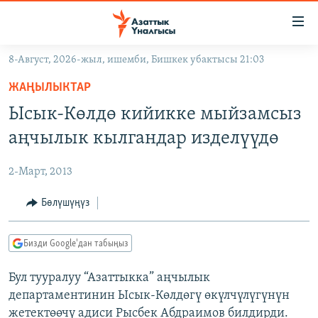
Линктер
Мазмунга
өтүңүз
8-Август, 2026-жыл, ишемби, Бишкек убактысы 21:03
Навигацияга
ЖАҢЫЛЫКТАР
өтүңүз
ЖАҢЫЛЫКТАР
КЫРГЫЗСТАН
Издөөгө
Ысык-Көлдө кийикке мыйзамсыз
салыңыз
ДҮЙНӨ
КЫРГЫЗСТАН
аңчылык кылгандар изделүүдө
УКРАИНА
САЯСАТ
ДҮЙНӨ
2-Март, 2013
АТАЙЫН ИЛИКТӨӨ
ЭКОНОМИКА
БОРБОР АЗИЯ
ТВ ПРОГРАММАЛАР
Бөлүшүңүз
МАДАНИЯТ
ПОДКАСТ
БҮГҮН АЗАТТЫКТА
Бизди Google'дан табыңыз
ӨЗГӨЧӨ ПИКИР
ЭКСПЕРТТЕР ТАЛДАЙТ
Бул тууралуу “Азаттыкка” аңчылык
БИЗ ЖАНА ДҮЙНӨ
Русский
департаментинин Ысык-Көлдөгү өкүлчүлүгүнүн
ДАНИСТЕ
жетектөөчү адиси Рысбек Абдраимов билдирди.