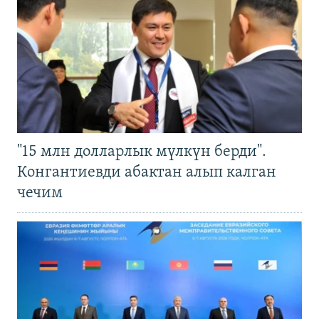
"15 млн долларлык мүлкүн берди".
Конгантиевди абактан алып калган
чечим