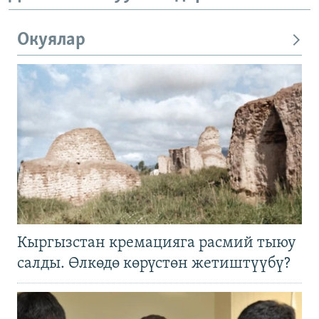
Окуялар
Кыргызстан кремацияга расмий тыюу
салды. Өлкөдө көрүстөн жетиштүүбү?