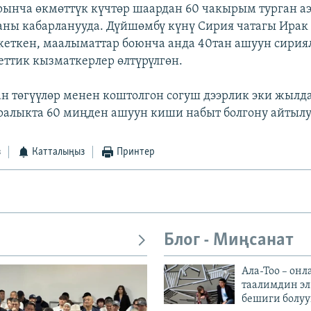
рынча өкмөттүк күчтөр шаардан 60 чакырым турган а
аны кабарланууда. Дүйшөмбү күнү Сирия чатагы Ирак
жеткен, маалыматтар боюнча анда 40тан ашуун сирия
ттик кызматкерлер өлтүрүлгөн.
н төгүүлөр менен коштолгон согуш дээрлик эки жылд
 аралыкта 60 миңден ашуун киши набыт болгону айтылу
з
Катталыңыз
Принтер
Блог - Миңсанат
Ала-Тоо – онл
таалимдин эл
бешиги болуу