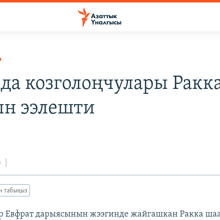
Р
да козголоңчулары Ракк
н ээлешти
з
ан табыңыз
ар Евфрат дарыясынын жээгинде жайгашкан Ракка ша