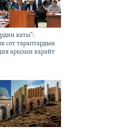
рдин каты":
к сот тараптардын
ция арызын карайт