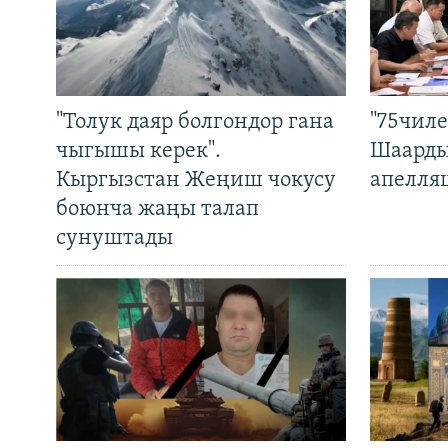
"Толук даяр болгондор гана
"75чиле
чыгышы керек".
Шаарды
Кыргызстан Жеңиш чокусу
апелля
боюнча жаңы талап
сунуштады