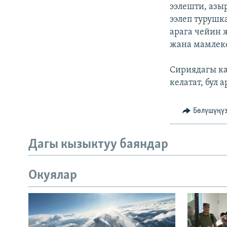
ЭЖЕ-СИҢДИЛЕР
ээлешти, азы
ээлеп турушк
АЗАТТЫК+
арага чейин 
ЫҢГАЙСЫЗ СУРООЛОР
жана мамлеке
Сириядагы ка
келатат, бул
Бөлүшүңү
Дагы кызыктуу баяндар
Окуялар