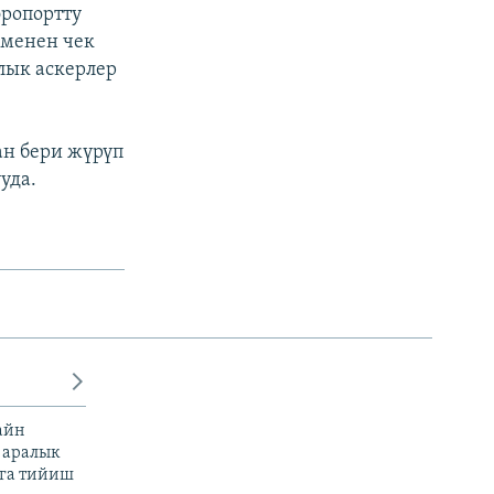
эропортту
 менен чек
лык аскерлер
ан бери жүрүп
уда.
айн
 аралык
га тийиш