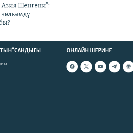
р Азия Шенгени":
 чөлкөмдү
бы?
КТЫН" САНДЫГЫ
ОНЛАЙН ШЕРИНЕ
лим