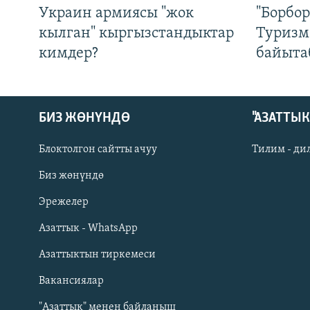
Украин армиясы "жок
"Борбо
кылган" кыргызстандыктар
Туризм
кимдер?
байыта
БИЗ ЖӨНҮНДӨ
"АЗАТТЫ
Блоктолгон сайтты ачуу
Тилим - ди
Биз жөнүндө
Русский
Эрежелер
Азаттык - WhatsApp
ОНЛАЙН ШЕРИНЕ
Азаттыктын тиркемеси
Вакансиялар
"Азаттык" менен байланыш