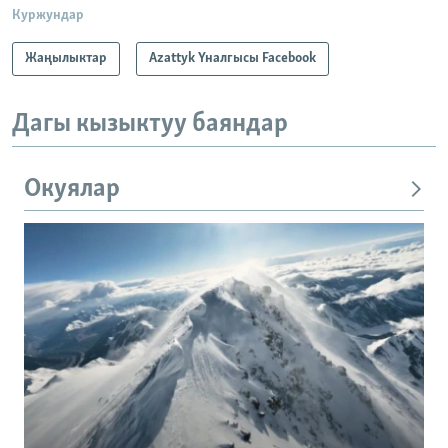
Куржундар
Жаңылыктар
Azattyk Үналгысы Facebook
Дагы кызыктуу баяндар
Окуялар