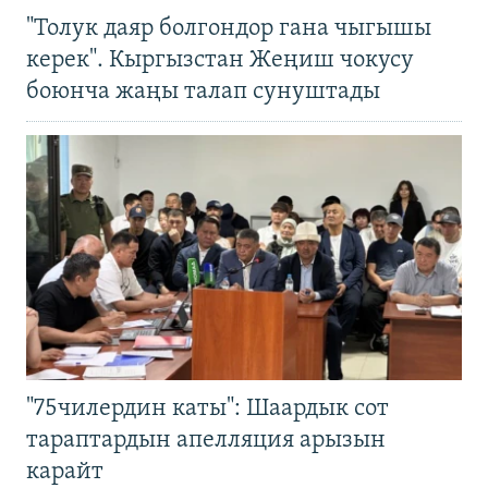
"Толук даяр болгондор гана чыгышы
керек". Кыргызстан Жеңиш чокусу
боюнча жаңы талап сунуштады
"75чилердин каты": Шаардык сот
тараптардын апелляция арызын
карайт