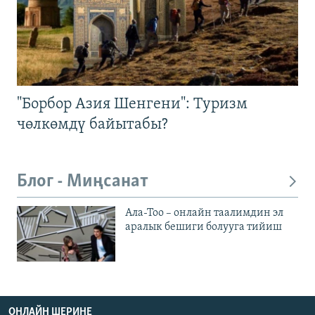
"Борбор Азия Шенгени": Туризм
чөлкөмдү байытабы?
Блог - Миңсанат
Ала-Тоо – онлайн таалимдин эл
аралык бешиги болууга тийиш
ОНЛАЙН ШЕРИНЕ