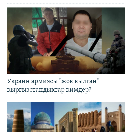
Украин армиясы "жок кылган"
кыргызстандыктар кимдер?