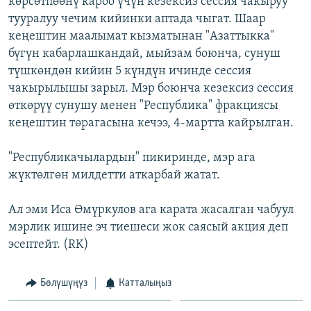
көрсөтпөөнү кароо үчүн кезексиз сессия чакыруу
ОНЛАЙН ШЕРИНЕ
ЭЖЕ-СИҢДИЛЕР
тууралуу чечим кийинки аптада чыгат. Шаар
кеңештин маалымат кызматынан "Азаттыкка"
АЗАТТЫК+
бүгүн кабарлашкандай, мыйзам боюнча, сунуш
ЫҢГАЙСЫЗ СУРООЛОР
түшкөндөн кийин 5 күндүн ичинде сессия
чакырылышы зарыл. Мэр боюнча кезексиз сессия
өткөрүү сунушу менен "Республика" фракциясы
ЭЕ/АРнун бардык сайттары
кеңештин төрагасына кечээ, 4-мартта кайрылган.
"Республикачылардын" пикиринде, мэр ага
жүктөлгөн милдетти аткарбай жатат.
Ал эми Иса Өмүркулов ага карата жасалган чабуул
мэрлик ишине эч тиешеси жок саясый акция деп
эсептейт. (RK)
Бөлүшүңүз
Катталыңыз