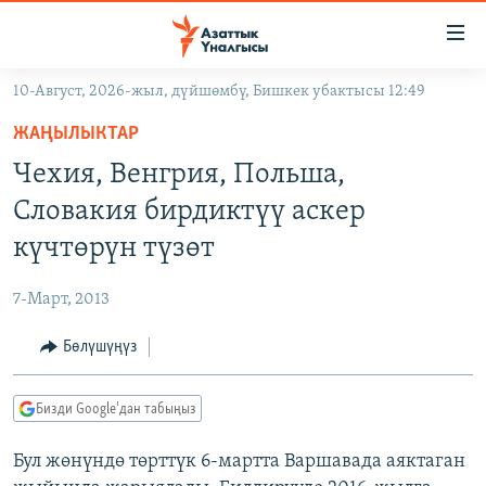
Линктер
Мазмунга
өтүңүз
10-Август, 2026-жыл, дүйшөмбү, Бишкек убактысы 12:49
Навигацияга
ЖАҢЫЛЫКТАР
өтүңүз
ЖАҢЫЛЫКТАР
КЫРГЫЗСТАН
Издөөгө
Чехия, Венгрия, Польша,
салыңыз
ДҮЙНӨ
КЫРГЫЗСТАН
Словакия бирдиктүү аскер
УКРАИНА
САЯСАТ
ДҮЙНӨ
күчтөрүн түзөт
АТАЙЫН ИЛИКТӨӨ
ЭКОНОМИКА
БОРБОР АЗИЯ
7-Март, 2013
ТВ ПРОГРАММАЛАР
МАДАНИЯТ
Бөлүшүңүз
ПОДКАСТ
БҮГҮН АЗАТТЫКТА
ӨЗГӨЧӨ ПИКИР
ЭКСПЕРТТЕР ТАЛДАЙТ
Бизди Google'дан табыңыз
БИЗ ЖАНА ДҮЙНӨ
Русский
Бул жөнүндө төрттүк 6-мартта Варшавада аяктаган
ДАНИСТЕ