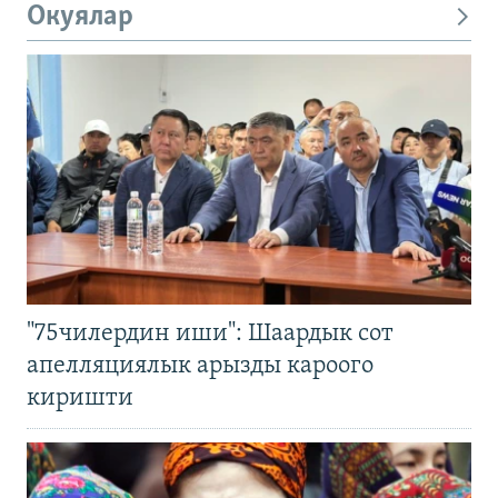
Окуялар
"75чилердин иши": Шаардык сот
апелляциялык арызды кароого
киришти