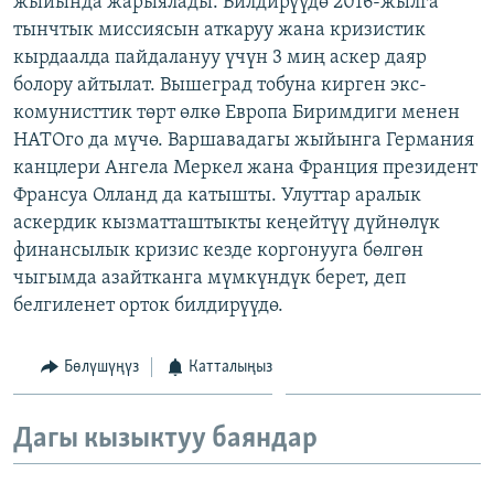
жыйында жарыялады. Билдирүүдө 2016-жылга
ОНЛАЙН ШЕРИНЕ
ЭЖЕ-СИҢДИЛЕР
тынчтык миссиясын аткаруу жана кризистик
кырдаалда пайдалануу үчүн 3 миң аскер даяр
АЗАТТЫК+
болору айтылат. Вышеград тобуна кирген экс-
ЫҢГАЙСЫЗ СУРООЛОР
комунисттик төрт өлкө Европа Биримдиги менен
НАТОго да мүчө. Варшавадагы жыйынга Германия
канцлери Ангела Меркел жана Франция президент
ЭЕ/АРнун бардык сайттары
Франсуа Олланд да катышты. Улуттар аралык
аскердик кызматташтыкты кеңейтүү дүйнөлүк
финансылык кризис кезде коргонууга бөлгөн
чыгымда азайтканга мүмкүндүк берет, деп
белгиленет орток билдирүүдө.
Бөлүшүңүз
Катталыңыз
Дагы кызыктуу баяндар