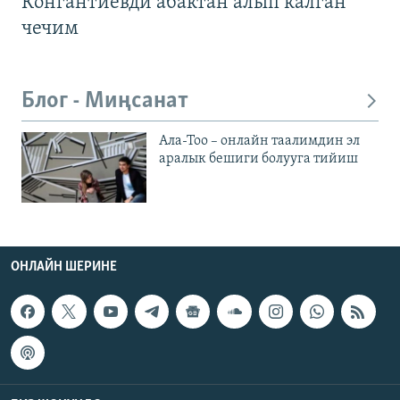
Конгантиевди абактан алып калган
чечим
Блог - Миңсанат
Ала-Тоо – онлайн таалимдин эл
аралык бешиги болууга тийиш
ОНЛАЙН ШЕРИНЕ