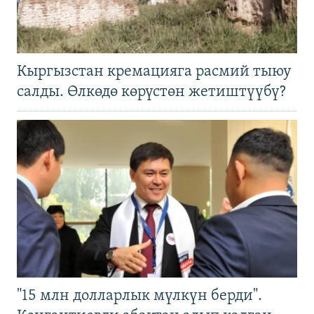
Кыргызстан кремацияга расмий тыюу
салды. Өлкөдө көрүстөн жетиштүүбү?
"15 млн долларлык мүлкүн берди".