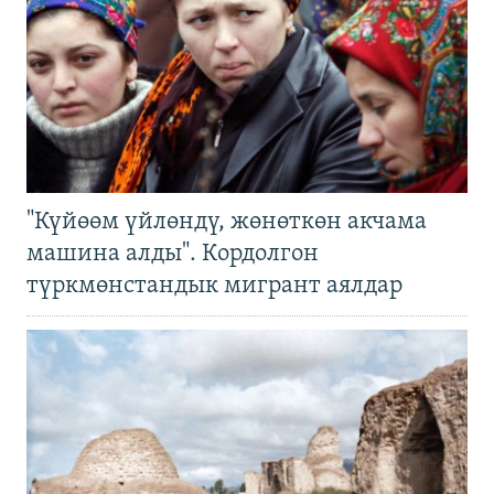
"Күйөөм үйлөндү, жөнөткөн акчама
машина алды". Кордолгон
түркмөнстандык мигрант аялдар