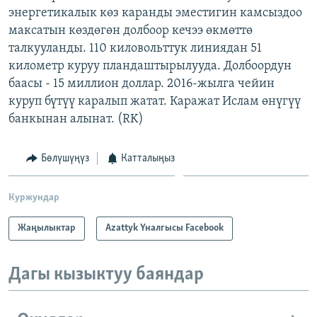
энергетикалык көз каранды эместигин камсыздоо
ОНЛАЙН ШЕРИНЕ
ЭЖЕ-СИҢДИЛЕР
максатын көздөгөн долбоор кечээ өкмөттө
АЗАТТЫК+
талкууланды. 110 киловольттук линиядан 51
ЫҢГАЙСЫЗ СУРООЛОР
километр куруу пландаштырылууда. Долбоордун
баасы - 15 миллион доллар. 2016-жылга чейин
куруп бүтүү каралып жатат. Каражат Ислам өнүгүү
ЭЕ/АРнун бардык сайттары
банкынан алынат. (RK)
Бөлүшүңүз
Катталыңыз
Куржундар
Жаңылыктар
Azattyk Үналгысы Facebook
Дагы кызыктуу баяндар