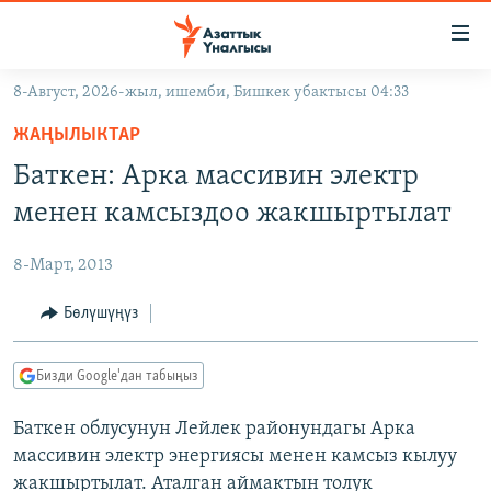
Линктер
Мазмунга
өтүңүз
8-Август, 2026-жыл, ишемби, Бишкек убактысы 04:33
Навигацияга
ЖАҢЫЛЫКТАР
өтүңүз
ЖАҢЫЛЫКТАР
КЫРГЫЗСТАН
Издөөгө
Баткен: Арка массивин электр
салыңыз
ДҮЙНӨ
КЫРГЫЗСТАН
менен камсыздоо жакшыртылат
УКРАИНА
САЯСАТ
ДҮЙНӨ
8-Март, 2013
АТАЙЫН ИЛИКТӨӨ
ЭКОНОМИКА
БОРБОР АЗИЯ
ТВ ПРОГРАММАЛАР
Бөлүшүңүз
МАДАНИЯТ
ПОДКАСТ
БҮГҮН АЗАТТЫКТА
Бизди Google'дан табыңыз
ӨЗГӨЧӨ ПИКИР
ЭКСПЕРТТЕР ТАЛДАЙТ
Баткен облусунун Лейлек районундагы Арка
БИЗ ЖАНА ДҮЙНӨ
Русский
массивин электр энергиясы менен камсыз кылуу
ДАНИСТЕ
жакшыртылат. Аталган аймактын толук