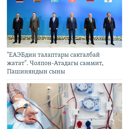
"ЕАЭБдин талаптары сакталбай
жатат". Чолпон-Атадагы саммит,
Пашиняндын сыны