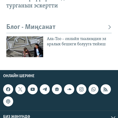
турганын эскертти
Блог - Миңсанат
Ала-Тоо – онлайн таалимдин эл
аралык бешиги болууга тийиш
ОНЛАЙН ШЕРИНЕ
БИЗ ЖӨНҮНДӨ