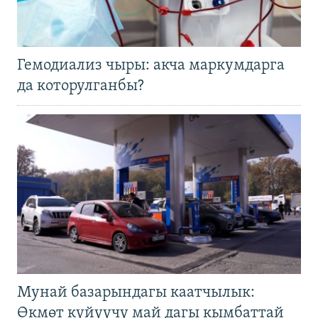
Гемодиализ чыры: акча маркумдарга
да которулганбы?
Мунай базарындагы каатчылык:
Өкмөт күйүүчү май дагы кымбаттай