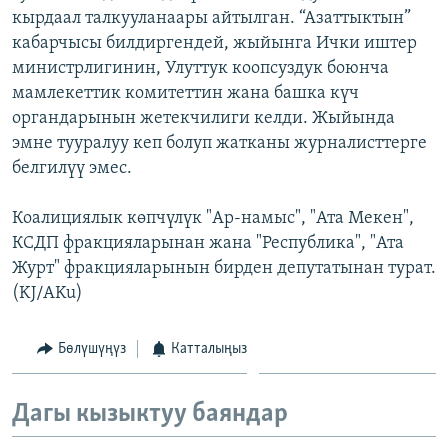
кырдаал талкууланаары айтылган. “Азаттыктын”
ОНЛАЙН ШЕРИНЕ
ЭЖЕ-СИҢДИЛЕР
кабарчысы билдиргендей, жыйынга Ички иштер
АЗАТТЫК+
министрлигинин, Улуттук коопсуздук боюнча
ЫҢГАЙСЫЗ СУРООЛОР
мамлекеттик комитеттин жана башка күч
органдарынын жетекчилиги келди. Жыйында
эмне тууралуу кеп болуп жатканы журналисттерге
ЭЕ/АРнун бардык сайттары
белгилүү эмес.
Коалициялык көпчүлүк "Ар-намыс", "Ата Мекен",
КСДП фракцияларынан жана "Республика", "Ата
Журт" фракцияларынын бирден депутатынан турат.
(KJ/AKu)
Бөлүшүңүз
Катталыңыз
Дагы кызыктуу баяндар