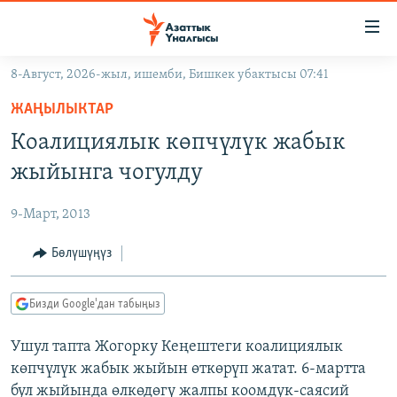
Линктер
Мазмунга
өтүңүз
8-Август, 2026-жыл, ишемби, Бишкек убактысы 07:41
Навигацияга
ЖАҢЫЛЫКТАР
өтүңүз
ЖАҢЫЛЫКТАР
КЫРГЫЗСТАН
Издөөгө
Коалициялык көпчүлүк жабык
салыңыз
ДҮЙНӨ
КЫРГЫЗСТАН
жыйынга чогулду
УКРАИНА
САЯСАТ
ДҮЙНӨ
9-Март, 2013
АТАЙЫН ИЛИКТӨӨ
ЭКОНОМИКА
БОРБОР АЗИЯ
ТВ ПРОГРАММАЛАР
Бөлүшүңүз
МАДАНИЯТ
ПОДКАСТ
БҮГҮН АЗАТТЫКТА
Бизди Google'дан табыңыз
ӨЗГӨЧӨ ПИКИР
ЭКСПЕРТТЕР ТАЛДАЙТ
Ушул тапта Жогорку Кеңештеги коалициялык
БИЗ ЖАНА ДҮЙНӨ
Русский
көпчүлүк жабык жыйын өткөрүп жатат. 6-мартта
ДАНИСТЕ
бул жыйында өлкөдөгү жалпы коомдук-саясий