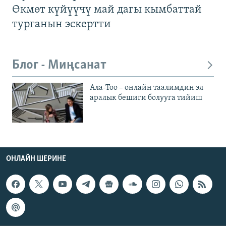
Өкмөт күйүүчү май дагы кымбаттай
турганын эскертти
Блог - Миңсанат
Ала-Тоо – онлайн таалимдин эл
аралык бешиги болууга тийиш
ОНЛАЙН ШЕРИНЕ