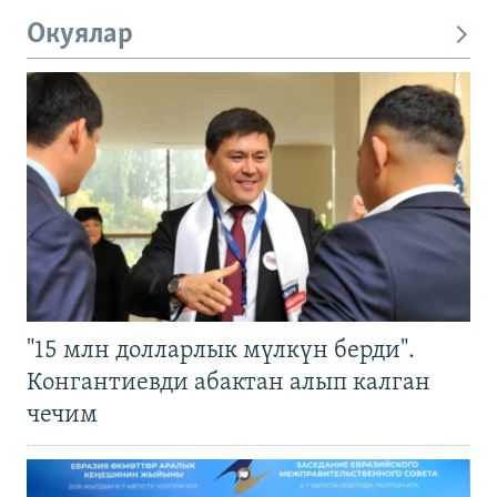
Окуялар
"15 млн долларлык мүлкүн берди".
Конгантиевди абактан алып калган
чечим