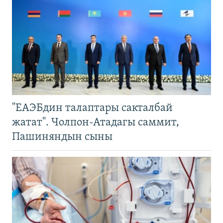
"ЕАЭБдин талаптары сакталбай
жатат". Чолпон-Атадагы саммит,
Пашиняндын сыны