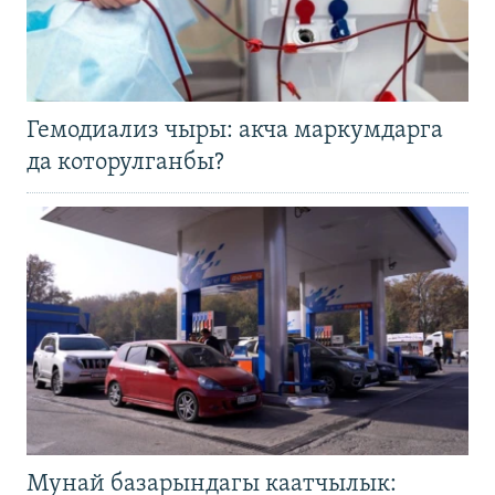
Гемодиализ чыры: акча маркумдарга
да которулганбы?
Мунай базарындагы каатчылык: