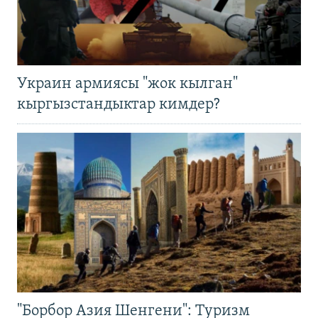
Украин армиясы "жок кылган"
кыргызстандыктар кимдер?
"Борбор Азия Шенгени": Туризм