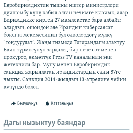
Евробиримдиктин тышкы иштер министрлери
ОНЛАЙН ШЕРИНЕ
ЭЖЕ-СИҢДИЛЕР
дүйшөмбү күнү кабыл алган чечимге ылайык, алар
АЗАТТЫК+
Биримдикке кирген 27 мамлекетке бара албайт;
ЫҢГАЙСЫЗ СУРООЛОР
алардын, ошондой эле Ирандын киберсаясат
боюнча мекемесинин бул өлкөлөрдөгү мүлкү
“тоңдурулат”. Жаңы тизмеде Тегерандагы атактуу
ЭЕ/АРнун бардык сайттары
Евин түрмөсүнүн зардалы, бир нече сот менен
прокурор, өкмөттүк Press TV каналынын эки
жетекчиси бар. Муну менен Евробиримдик
санкция жарыялаган ирандыктардын саны 87ге
чыкты. Санкция 2014-жылдын 13-апрелине чейин
күчүндө болот.
Бөлүшүңүз
Катталыңыз
Дагы кызыктуу баяндар