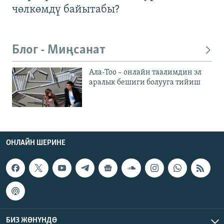
чөлкөмдү байытабы?
Блог - Миңсанат
Ала-Тоо – онлайн таалимдин эл
аралык бешиги болууга тийиш
ОНЛАЙН ШЕРИНЕ
БИЗ ЖӨНҮНДӨ