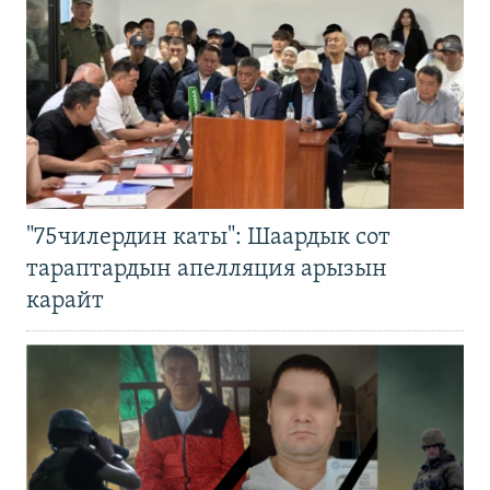
"75чилердин каты": Шаардык сот
тараптардын апелляция арызын
карайт