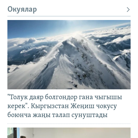
Окуялар
"Толук даяр болгондор гана чыгышы
керек". Кыргызстан Жеңиш чокусу
боюнча жаңы талап сунуштады