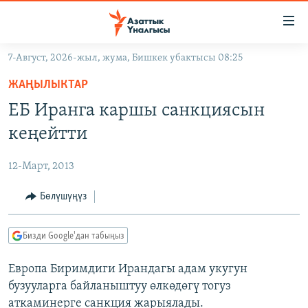
Линктер
Мазмунга
өтүңүз
7-Август, 2026-жыл, жума, Бишкек убактысы 08:25
Навигацияга
ЖАҢЫЛЫКТАР
өтүңүз
ЖАҢЫЛЫКТАР
КЫРГЫЗСТАН
Издөөгө
ЕБ Иранга каршы санкциясын
салыңыз
ДҮЙНӨ
КЫРГЫЗСТАН
кеңейтти
УКРАИНА
САЯСАТ
ДҮЙНӨ
12-Март, 2013
АТАЙЫН ИЛИКТӨӨ
ЭКОНОМИКА
БОРБОР АЗИЯ
ТВ ПРОГРАММАЛАР
Бөлүшүңүз
МАДАНИЯТ
ПОДКАСТ
БҮГҮН АЗАТТЫКТА
Бизди Google'дан табыңыз
ӨЗГӨЧӨ ПИКИР
ЭКСПЕРТТЕР ТАЛДАЙТ
Европа Биримдиги Ирандагы адам укугун
БИЗ ЖАНА ДҮЙНӨ
Русский
бузууларга байланыштуу өлкөдөгү тогуз
ДАНИСТЕ
аткаминерге санкция жарыялады.