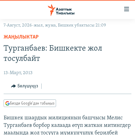
Линктер
Мазмунга
өтүңүз
7-Август, 2026-жыл, жума, Бишкек убактысы 21:09
Навигацияга
ЖАҢЫЛЫКТАР
өтүңүз
ЖАҢЫЛЫКТАР
КЫРГЫЗСТАН
Издөөгө
Турганбаев: Бишкекте жол
салыңыз
ДҮЙНӨ
КЫРГЫЗСТАН
тосулбайт
УКРАИНА
САЯСАТ
ДҮЙНӨ
13-Март, 2013
АТАЙЫН ИЛИКТӨӨ
ЭКОНОМИКА
БОРБОР АЗИЯ
ТВ ПРОГРАММАЛАР
Бөлүшүңүз
МАДАНИЯТ
ПОДКАСТ
БҮГҮН АЗАТТЫКТА
Бизди Google'дан табыңыз
ӨЗГӨЧӨ ПИКИР
ЭКСПЕРТТЕР ТАЛДАЙТ
Бишкек шаардык милициянын башчысы Мелис
БИЗ ЖАНА ДҮЙНӨ
Русский
Турганбаев борбор калаада өтүп жаткан митингдер
ДАНИСТЕ
маалында жол тосууга мүмкүнчүлүк берилбей