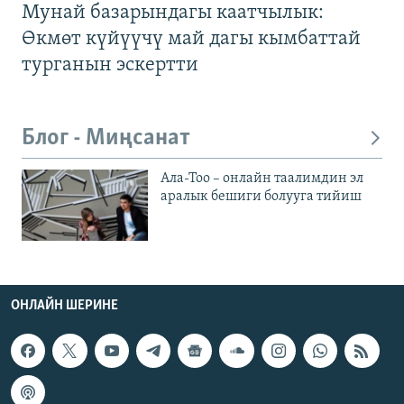
Мунай базарындагы каатчылык:
Өкмөт күйүүчү май дагы кымбаттай
турганын эскертти
Блог - Миңсанат
Ала-Тоо – онлайн таалимдин эл
аралык бешиги болууга тийиш
ОНЛАЙН ШЕРИНЕ