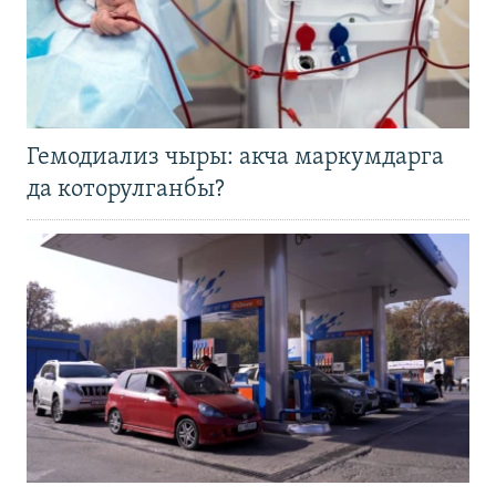
Гемодиализ чыры: акча маркумдарга
да которулганбы?