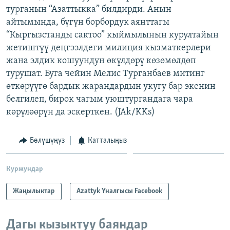
турганын “Азаттыкка” билдирди. Анын
ОНЛАЙН ШЕРИНЕ
ЭЖЕ-СИҢДИЛЕР
айтымында, бүгүн борбордук аянттагы
АЗАТТЫК+
“Кыргызстанды сактоо” кыймылынын курултайын
ЫҢГАЙСЫЗ СУРООЛОР
жетиштүү деңгээлдеги милиция кызматкерлери
жана элдик кошуундун өкүлдөрү көзөмөлдөп
турушат. Буга чейин Мелис Турганбаев митинг
ЭЕ/АРнун бардык сайттары
өткөрүүгө бардык жарандардын укугу бар экенин
белгилеп, бирок чагым уюштургандага чара
көрүлөөрүн да эскерткен. (JAk/KKs)
Бөлүшүңүз
Катталыңыз
Куржундар
Жаңылыктар
Azattyk Үналгысы Facebook
Дагы кызыктуу баяндар