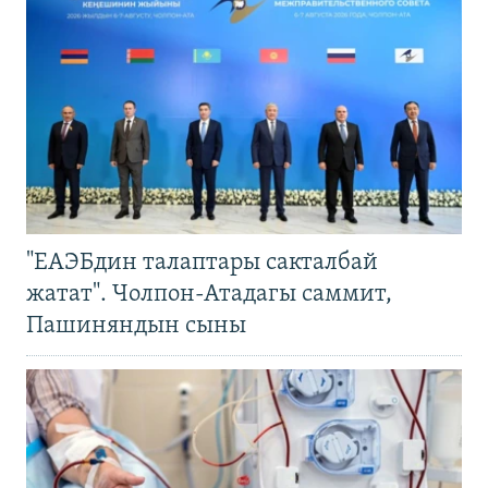
"ЕАЭБдин талаптары сакталбай
жатат". Чолпон-Атадагы саммит,
Пашиняндын сыны