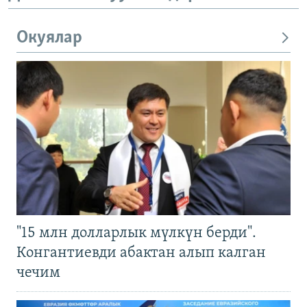
Окуялар
"15 млн долларлык мүлкүн берди".
Конгантиевди абактан алып калган
чечим