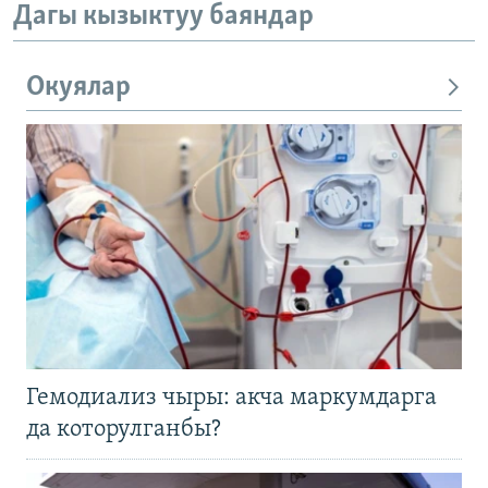
Дагы кызыктуу баяндар
Окуялар
Гемодиализ чыры: акча маркумдарга
да которулганбы?