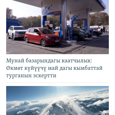
Мунай базарындагы каатчылык:
Өкмөт күйүүчү май дагы кымбаттай
турганын эскертти