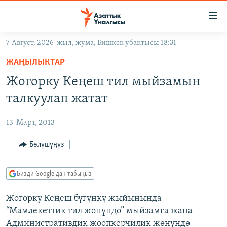
Линктер
Мазмунга
өтүңүз
7-Август, 2026-жыл, жума, Бишкек убактысы 18:31
Навигацияга
ЖАҢЫЛЫКТАР
өтүңүз
ЖАҢЫЛЫКТАР
КЫРГЫЗСТАН
Издөөгө
Жогорку Кеңеш тил мыйзамын
салыңыз
ДҮЙНӨ
КЫРГЫЗСТАН
талкуулап жатат
УКРАИНА
САЯСАТ
ДҮЙНӨ
13-Март, 2013
АТАЙЫН ИЛИКТӨӨ
ЭКОНОМИКА
БОРБОР АЗИЯ
ТВ ПРОГРАММАЛАР
Бөлүшүңүз
МАДАНИЯТ
ПОДКАСТ
БҮГҮН АЗАТТЫКТА
Бизди Google'дан табыңыз
ӨЗГӨЧӨ ПИКИР
ЭКСПЕРТТЕР ТАЛДАЙТ
Жогорку Кеңеш бүгүнкү жыйынында
БИЗ ЖАНА ДҮЙНӨ
Русский
“Мамлекеттик тил жөнүндө” мыйзамга жана
ДАНИСТЕ
Административдик жоопкерчилик жөнүндө