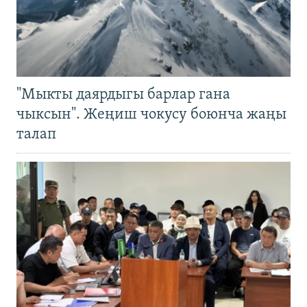
"Мыкты даярдыгы барлар гана
чыксын". Жеңиш чокусу боюнча жаңы
талап