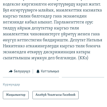
кодекске киргизилген өзгөртүүлөрдү карап жатат.
ОНЛАЙН ШЕРИНЕ
ЭЖЕ-СИҢДИЛЕР
Бул өзгөртүүлөргө ылайык, мамлекеттик кызматка
АЗАТТЫК+
кыргыз тилин билгендер гана экзамендин
ЫҢГАЙСЫЗ СУРООЛОР
негизинде кабыл алынат. Парламенттеги орус
тилдүү айрым депутаттар кыргыз тили
мамлекеттик чиновниктерге үйрөтүү менен гана
ЭЕ/АРнун бардык сайттары
өнүгүп кетпестигин билдиришти. Депутат Наталья
Никитенко аткаминерлерди кыргыз тили боюнча
экзаменден өткөрүү дискриминация катары
сыпатталышы мүмкүн деп белгиледи. (KKs)
Бөлүшүңүз
Катталыңыз
Куржундар
Жаңылыктар
Azattyk Үналгысы Facebook