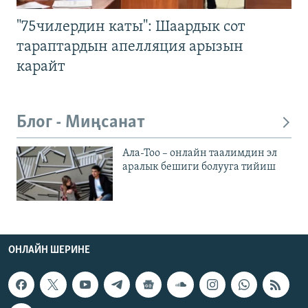
"75чилердин каты": Шаардык сот
тараптардын апелляция арызын
карайт
Блог - Миңсанат
Ала-Тоо – онлайн таалимдин эл
аралык бешиги болууга тийиш
ОНЛАЙН ШЕРИНЕ