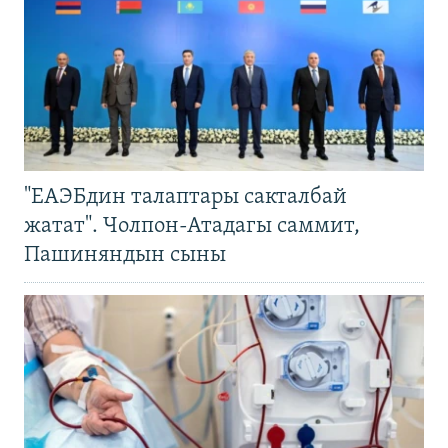
"ЕАЭБдин талаптары сакталбай
жатат". Чолпон-Атадагы саммит,
Пашиняндын сыны