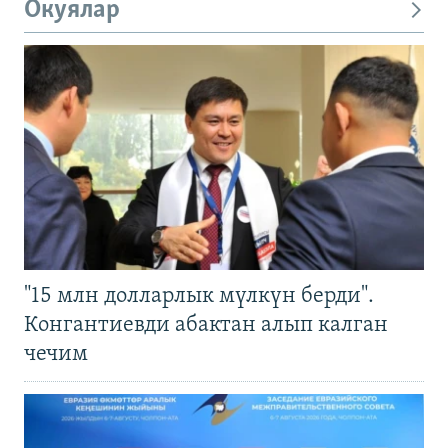
Окуялар
"15 млн долларлык мүлкүн берди".
Конгантиевди абактан алып калган
чечим