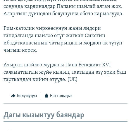
соңунда кардиналдар Папаны шайлай алган жок.
Алар тыш дүйнөдөн болушунча обочо кармалууда.
Рим-католик чиркөөсүнүн жаңы лидери
тандалганда шайлоо өтүп жаткан Сикстин
ибадатканасынын чатырындагы мордон ак түтүн
чыгыш керек.
Азыркы шайлоо мурдагы Папа Бенедикт XVI
саламаттыгын жүйө кылып, тактыдан өзү эрки баш
тарткандан кийин өтүүдө. (UE)
Бөлүшүңүз
Катталыңыз
Дагы кызыктуу баяндар