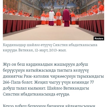
ОНЛАЙН ШЕРИНЕ
ЭЖЕ-СИҢДИЛЕР
АЗАТТЫК+
ЫҢГАЙСЫЗ СУРООЛОР
ЭЕ/АРнун бардык сайттары
Кардиналдар шайлоо өтүүчү Сикстин ибадатканасына
кирүүдө. Ватикан, 12-март, 2013-жыл.
Жүз он беш кардиналдын жашыруун добуш
берүүсүнүн натыйжасында тактыга келүүчү
диниятчы Рим-католик чиркөөсүнүн тарыхындагы
266-Папа болот. Жеңип чыгуу үчүн кеминде 77
добуш талап кылынат. Шайлоо Ватикандагы
Сикстин ибадатканасында өтүүдө.
Кечээ добуш берүүнүн биринчи айлампасынын