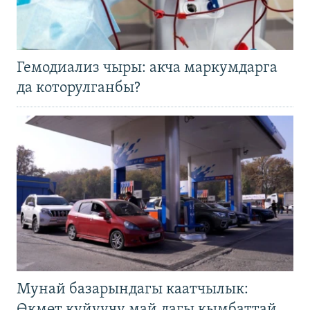
Гемодиализ чыры: акча маркумдарга
да которулганбы?
Мунай базарындагы каатчылык:
Өкмөт күйүүчү май дагы кымбаттай