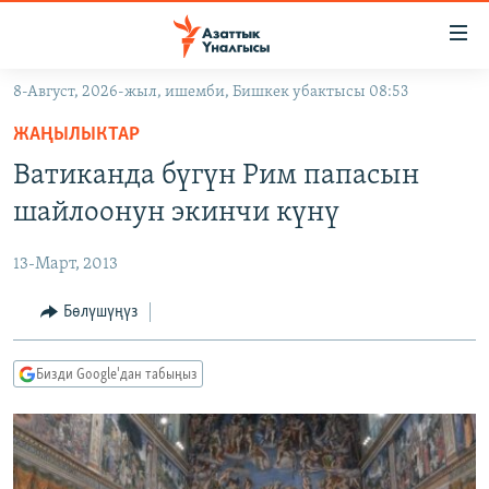
Линктер
Мазмунга
өтүңүз
8-Август, 2026-жыл, ишемби, Бишкек убактысы 08:53
Навигацияга
ЖАҢЫЛЫКТАР
өтүңүз
ЖАҢЫЛЫКТАР
КЫРГЫЗСТАН
Издөөгө
Ватиканда бүгүн Рим папасын
салыңыз
ДҮЙНӨ
КЫРГЫЗСТАН
шайлоонун экинчи күнү
УКРАИНА
САЯСАТ
ДҮЙНӨ
13-Март, 2013
АТАЙЫН ИЛИКТӨӨ
ЭКОНОМИКА
БОРБОР АЗИЯ
ТВ ПРОГРАММАЛАР
Бөлүшүңүз
МАДАНИЯТ
ПОДКАСТ
БҮГҮН АЗАТТЫКТА
Бизди Google'дан табыңыз
ӨЗГӨЧӨ ПИКИР
ЭКСПЕРТТЕР ТАЛДАЙТ
БИЗ ЖАНА ДҮЙНӨ
Русский
ДАНИСТЕ