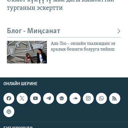
турганын эскертти
Блог - Миңсанат
Ала-Тоо – онлайн таалимдин эл
аралык бешиги болууга тийиш
ОНЛАЙН ШЕРИНЕ