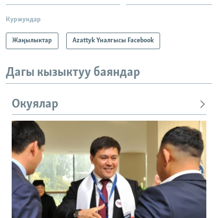
Куржундар
Жаңылыктар
Azattyk Үналгысы Facebook
Дагы кызыктуу баяндар
Окуялар