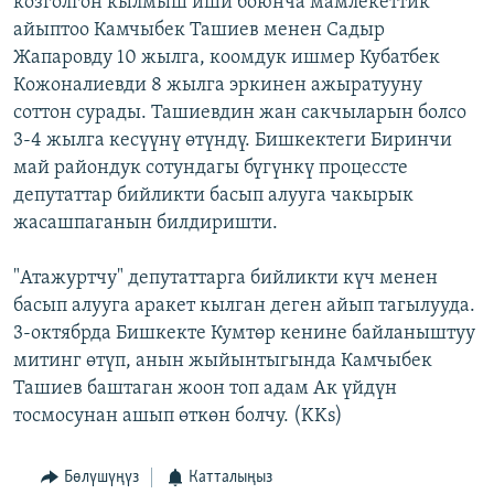
козголгон кылмыш иши боюнча мамлекеттик
ОНЛАЙН ШЕРИНЕ
ЭЖЕ-СИҢДИЛЕР
айыптоо Камчыбек Ташиев менен Садыр
Жапаровду 10 жылга, коомдук ишмер Кубатбек
АЗАТТЫК+
Кожоналиевди 8 жылга эркинен ажыратууну
ЫҢГАЙСЫЗ СУРООЛОР
соттон сурады. Ташиевдин жан сакчыларын болсо
3-4 жылга кесүүнү өтүндү. Бишкектеги Биринчи
май райондук сотундагы бүгүнкү процессте
ЭЕ/АРнун бардык сайттары
депутаттар бийликти басып алууга чакырык
жасашпаганын билдиришти.
"Атажуртчу" депутаттарга бийликти күч менен
басып алууга аракет кылган деген айып тагылууда.
3-октябрда Бишкекте Кумтөр кенине байланыштуу
митинг өтүп, анын жыйынтыгында Камчыбек
Ташиев баштаган жоон топ адам Ак үйдүн
тосмосунан ашып өткөн болчу. (KKs)
Бөлүшүңүз
Катталыңыз