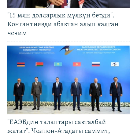
"15 млн долларлык мүлкүн берди".
Конгантиевди абактан алып калган
чечим
"ЕАЭБдин талаптары сакталбай
жатат". Чолпон-Атадагы саммит,