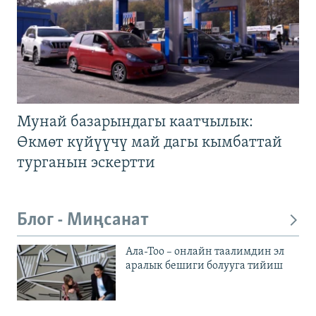
Мунай базарындагы каатчылык:
Өкмөт күйүүчү май дагы кымбаттай
турганын эскертти
Блог - Миңсанат
Ала-Тоо – онлайн таалимдин эл
аралык бешиги болууга тийиш