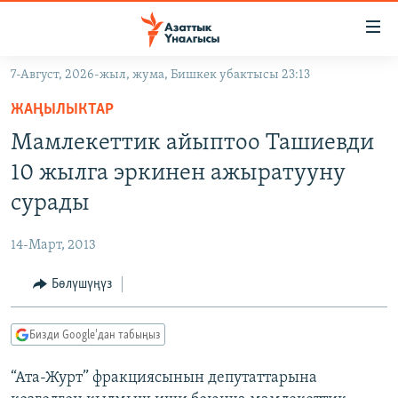
Линктер
Мазмунга
өтүңүз
7-Август, 2026-жыл, жума, Бишкек убактысы 23:13
Навигацияга
ЖАҢЫЛЫКТАР
өтүңүз
ЖАҢЫЛЫКТАР
КЫРГЫЗСТАН
Издөөгө
Мамлекеттик айыптоо Ташиевди
салыңыз
ДҮЙНӨ
КЫРГЫЗСТАН
10 жылга эркинен ажыратууну
УКРАИНА
САЯСАТ
ДҮЙНӨ
сурады
АТАЙЫН ИЛИКТӨӨ
ЭКОНОМИКА
БОРБОР АЗИЯ
14-Март, 2013
ТВ ПРОГРАММАЛАР
МАДАНИЯТ
Бөлүшүңүз
ПОДКАСТ
БҮГҮН АЗАТТЫКТА
ӨЗГӨЧӨ ПИКИР
ЭКСПЕРТТЕР ТАЛДАЙТ
Бизди Google'дан табыңыз
БИЗ ЖАНА ДҮЙНӨ
Русский
“Ата-Журт” фракциясынын депутаттарына
ДАНИСТЕ