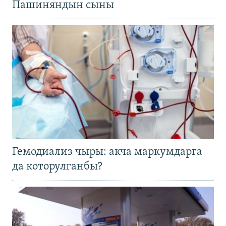
Пашиняндын сыны
Гемодиализ чыры: акча маркумдарга
да которулганбы?