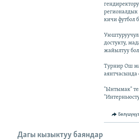
ЭЖЕ-СИҢДИЛЕР
гендиректору
регионалдык
АЗАТТЫК+
кичи футбол б
ЫҢГАЙСЫЗ СУРООЛОР
Уюштуруучул
достукту, ма
жайылтуу бол
Турнир Ош ма
аянтчасында 
"Ынтымак" т
"Интерньюсту
Бөлүшүңү
Дагы кызыктуу баяндар