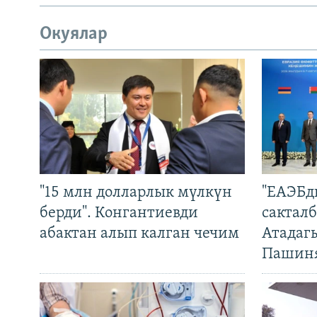
Окуялар
"15 млн долларлык мүлкүн
"ЕАЭБд
берди". Конгантиевди
сакталб
абактан алып калган чечим
Атадаг
Пашин