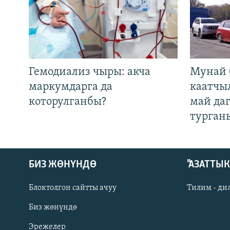
Гемодиализ чыры: акча
Мунай 
маркумдарга да
каатчы
которулганбы?
май да
турган
БИЗ ЖӨНҮНДӨ
"АЗАТТЫ
Блоктолгон сайтты ачуу
Тилим - ди
Биз жөнүндө
Русский
Эрежелер