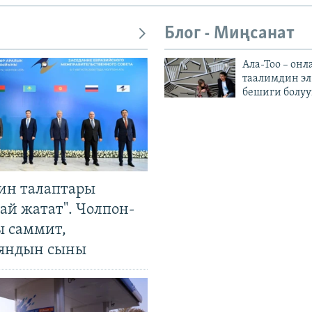
Блог - Миңсанат
Ала-Тоо – онл
таалимдин эл
бешиги болуу
ин талаптары
ай жатат". Чолпон-
ы саммит,
яндын сыны