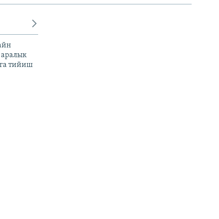
айн
 аралык
га тийиш