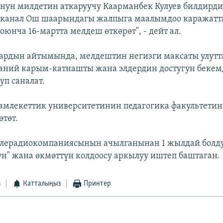
нун милдетин аткаруучу Каарманбек Кулуев билдирди
 канал Ош шаарындагы жалпыга маалымдоо каражатт
оюнча 16-мартта мелдеш өткөрөт", - дейт ал.
ардын айтымында, мелдештин негизги максаты улутт
даний карым-катнашты жана элдердин достугун бекем
уп саналат.
млекеттик университетинин педагогика факультетин
өтөт.
елерадиокомпаниясынын ачылганынан 1 жылдай болду
н" жана өкмөттүн колдоосу аркылуу иштеп баштаган. 
з
Катталыңыз
Принтер