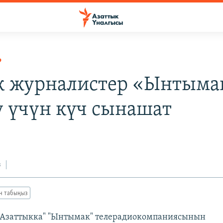
Р
 журналистер «Ынтыма
у үчүн күч сынашат
з
ан табыңыз
 "Азаттыкка" "Ынтымак" телерадиокомпаниясынын