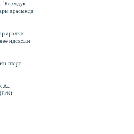
. "Коомдук
ары арасында
ар аралык
дөө идеясын
ин спорт
. Ал
(ErN)