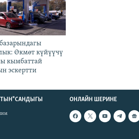
базарындагы
лык: Өкмөт күйүүчү
гы кымбаттай
ын эскертти
КТЫН" САНДЫГЫ
ОНЛАЙН ШЕРИНЕ
лим