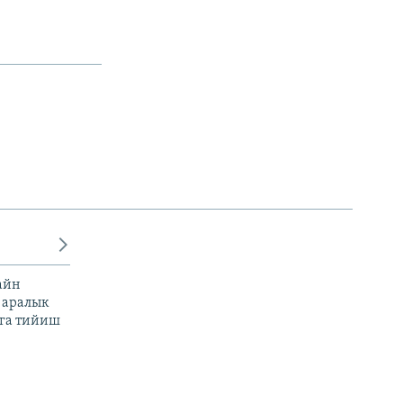
айн
 аралык
га тийиш