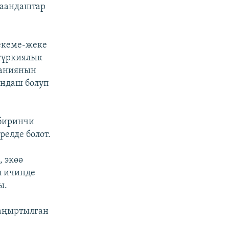
таандаштар
екеме-жеке
 түркиялык
паниянын
андаш болуп
 биринчи
релде болот.
 экөө
л ичинде
ы.
аңыртылган