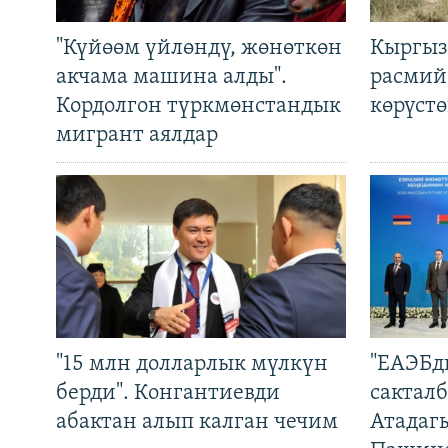
"Күйөөм үйлөндү, жөнөткөн
Кыргыз
акчама машина алды".
расмий
Кордолгон түркмөнстандык
көрүст
мигрант аялдар
"15 млн долларлык мүлкүн
"ЕАЭБд
берди". Конгантиевди
сакталб
абактан алып калган чечим
Атадаг