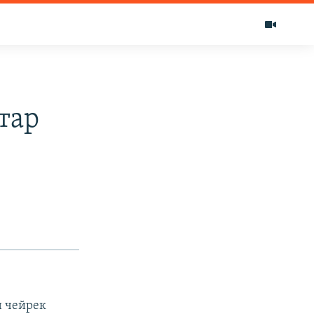
тар
 чейрек