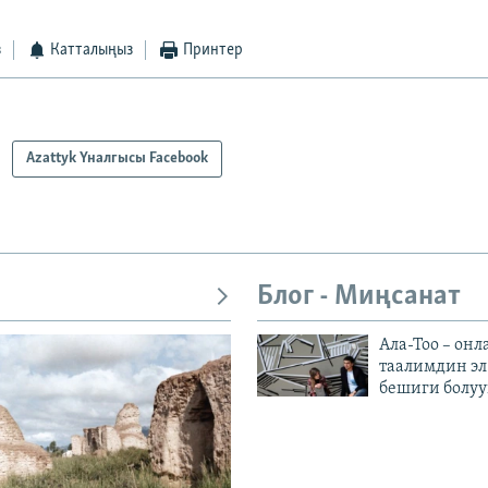
з
Катталыңыз
Принтер
Azattyk Үналгысы Facebook
Блог - Миңсанат
Ала-Тоо – онл
таалимдин эл
бешиги болуу