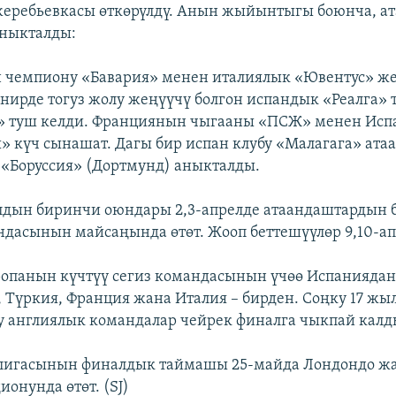
еребьевкасы өткөрүлдү. Анын жыйынтыгы боюнча, а
аныкталды:
 чемпиону «Бавария» менен италиялык «Ювентус» ж
урнирде тогуз жолу жеңүүчү болгон испандык «Реалга»
й» туш келди. Франциянын чыгааны «ПСЖ» менен Ис
» күч сынашат. Дагы бир испан клубу «Малагага» ата
«Боруссия» (Дортмунд) аныкталды.
лдын биринчи оюндары 2,3-апрелде атаандаштардын
ндасынын майсаңында өтөт. Жооп беттешүүлөр 9,10-ап
опанын күчтүү сегиз командасынын үчөө Испаниядан,
 Түркия, Франция жана Италия – бирден. Соңку 17 жы
 англиялык командалар чейрек финалга чыкпай калд
лигасынын финалдык таймашы 25-майда Лондондо ж
ионунда өтөт. (SJ)