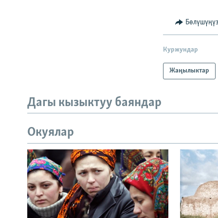
Бөлүшүңү
Куржундар
Жаңылыктар
Дагы кызыктуу баяндар
Окуялар