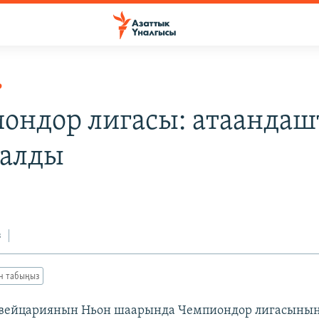
Р
ондор лигасы: атаандаш
алды
з
ан табыңыз
вейцариянын Ньон шаарында Чемпиондор лигасынын