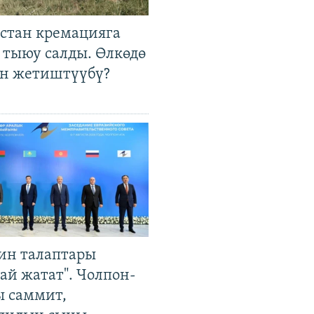
стан кремацияга
 тыюу салды. Өлкөдө
өн жетиштүүбү?
ин талаптары
ай жатат". Чолпон-
ы саммит,