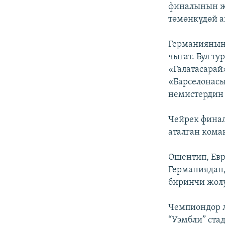
ЭЖЕ-СИҢДИЛЕР
финалынын ж
төмөнкүдөй 
АЗАТТЫК+
ЫҢГАЙСЫЗ СУРООЛОР
Германиянын
чыгат. Бул т
«Галатасара
«Барселонасы
немистердин 
Чейрек фина
аталган кома
Ошентип, Евр
Германиядан,
биринчи жолу
Чемпиондор 
“Уэмбли” стад