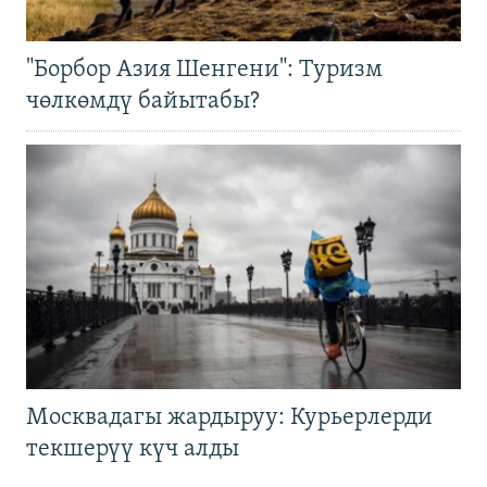
"Борбор Азия Шенгени": Туризм
чөлкөмдү байытабы?
Москвадагы жардыруу: Курьерлерди
текшерүү күч алды