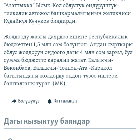
“Азаттыкка” Ысык-Көл облустук өндүрүштүк-
ОНЛАЙН ШЕРИНЕ
ЭЖЕ-СИҢДИЛЕР
тилкелик автожол башкармалыгынын жетекчиси
АЗАТТЫК+
Кудайкул Күчүков билдирди.
ЫҢГАЙСЫЗ СУРООЛОР
Жолдорду жазгы даярдоо ишине республикалык
бюджеттен 1,5 млн сом бөлүнгөн. Андан сырткары
ЭЕ/АРнун бардык сайттары
облус жолдорун оңдоого дагы 4 млн сом зарыл, бул
сумма бюджетте каралып жатат. Балыкчы-
Бөкөнбаев, Балыкчы-Чолпон-Ата -Каракол
багытындагы жолдорду оңдоп-түзөө иштери
башталганы турат. (MK)
Бөлүшүңүз
Катталыңыз
Дагы кызыктуу баяндар