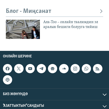
Блог - Миңсанат
Ала-Тоо – онлайн таалимдин эл
аралык бешиги болууга тийиш
ОНЛАЙН ШЕРИНЕ
БИЗ ЖӨНҮНДӨ
"АЗАТТЫКТЫН" САНДЫГЫ