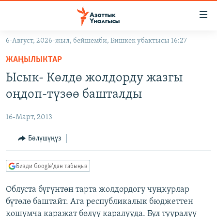
Линктер
Мазмунга
өтүңүз
6-Август, 2026-жыл, бейшемби, Бишкек убактысы 16:27
Навигацияга
ЖАҢЫЛЫКТАР
өтүңүз
ЖАҢЫЛЫКТАР
КЫРГЫЗСТАН
Издөөгө
Ысык- Көлдө жолдорду жазгы
салыңыз
ДҮЙНӨ
КЫРГЫЗСТАН
оңдоп-түзөө башталды
УКРАИНА
САЯСАТ
ДҮЙНӨ
16-Март, 2013
АТАЙЫН ИЛИКТӨӨ
ЭКОНОМИКА
БОРБОР АЗИЯ
ТВ ПРОГРАММАЛАР
Бөлүшүңүз
МАДАНИЯТ
ПОДКАСТ
БҮГҮН АЗАТТЫКТА
Бизди Google'дан табыңыз
ӨЗГӨЧӨ ПИКИР
ЭКСПЕРТТЕР ТАЛДАЙТ
Облуста бүгүнтөн тарта жолдордогу чуңкурлар
БИЗ ЖАНА ДҮЙНӨ
Русский
бүтөлө баштайт. Ага республикалык бюджеттен
ДАНИСТЕ
кошумча каражат бөлүү каралууда. Бул тууралуу