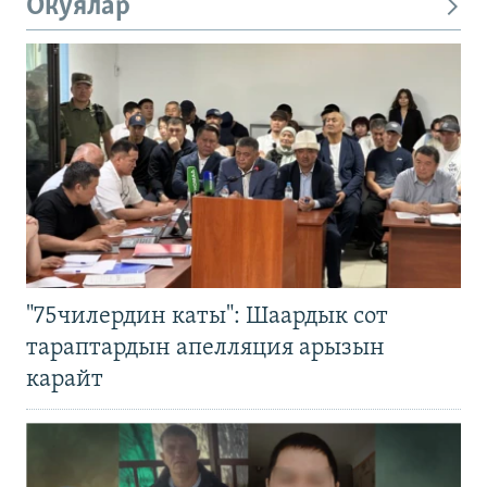
Окуялар
"75чилердин каты": Шаардык сот
тараптардын апелляция арызын
карайт