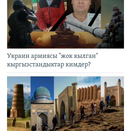
Украин армиясы "жок кылган"
кыргызстандыктар кимдер?