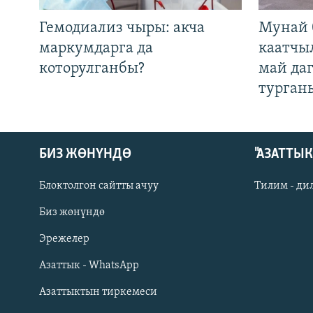
Гемодиализ чыры: акча
Мунай 
маркумдарга да
каатчы
которулганбы?
май да
турган
БИЗ ЖӨНҮНДӨ
"АЗАТТЫ
Блоктолгон сайтты ачуу
Тилим - ди
Биз жөнүндө
Русский
Эрежелер
Азаттык - WhatsApp
ОНЛАЙН ШЕРИНЕ
Азаттыктын тиркемеси