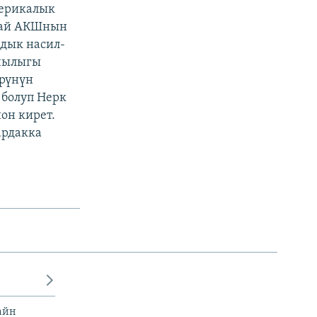
мерикалык
рзай АКШнын
мдык насил-
ачылыгы
өрүнүн
 болуп Нерк
он кирет.
ардакка
айн