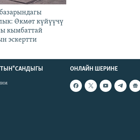
базарындагы
лык: Өкмөт күйүүчү
гы кымбаттай
ын эскертти
КТЫН" САНДЫГЫ
ОНЛАЙН ШЕРИНЕ
лим