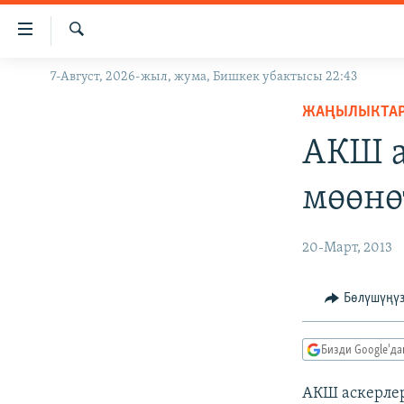
Линктер
Мазмунга
өтүңүз
Издөө
7-Август, 2026-жыл, жума, Бишкек убактысы 22:43
ЖАҢЫЛЫКТАР
Навигацияга
өтүңүз
ЖАҢЫЛЫКТА
КЫРГЫЗСТАН
Издөөгө
АКШ а
ДҮЙНӨ
КЫРГЫЗСТАН
салыңыз
УКРАИНА
САЯСАТ
ДҮЙНӨ
мөөнө
АТАЙЫН ИЛИКТӨӨ
ЭКОНОМИКА
БОРБОР АЗИЯ
ТВ ПРОГРАММАЛАР
МАДАНИЯТ
20-Март, 2013
ПОДКАСТ
БҮГҮН АЗАТТЫКТА
Бөлүшүңү
ӨЗГӨЧӨ ПИКИР
ЭКСПЕРТТЕР ТАЛДАЙТ
БИЗ ЖАНА ДҮЙНӨ
Бизди Google'д
ДАНИСТЕ
АКШ аскерлер