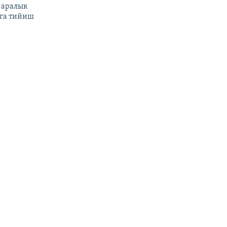
 аралык
га тийиш