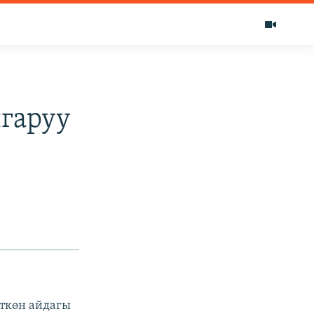
гаруу
ткөн айдагы