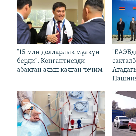
"15 млн долларлык мүлкүн
"ЕАЭБд
берди". Конгантиевди
сакталб
абактан алып калган чечим
Атадаг
Пашин