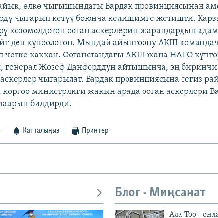
лайык, өлкө чыгышындагы Вардак провинциясынан а
өрдү чыгарып кетүү боюнча келишимге жетишти. Ка
рү көзөмөлдөгөн ооган аскерлерин жарандардын ада
ейт деп күнөөлөгөн. Мындай айыптоону АКШ команд
еп четке каккан. Ооганстандагы АКШ жана НАТО күчт
 генерал Жозеф Данфорддун айтышынча, эң биринчи
аскерлер чыгарылат. Вардак провинциясына сегиз рай
 коргоо министрлиги жакын арада ооган аскерлери В
аарын билдирди.
з
Катталыңыз
Принтер
Блог - Миңсанат
Ала-Тоо – онл