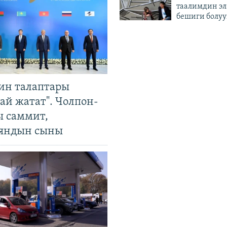
таалимдин эл
бешиги болуу
ин талаптары
ай жатат". Чолпон-
ы саммит,
яндын сыны