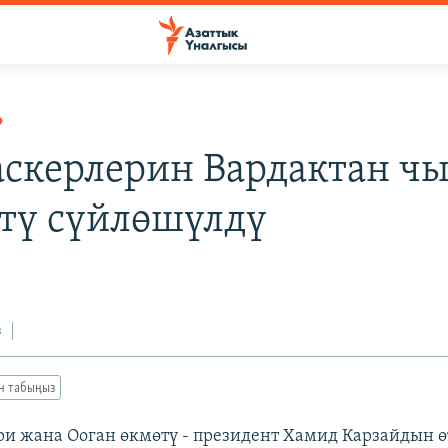
Р
скерлерин Вардактан чы
тү сүйлөшүлдү
з
ан табыңыз
и жана Ооган өкмөтү - президент Хамид Карзайдын ө