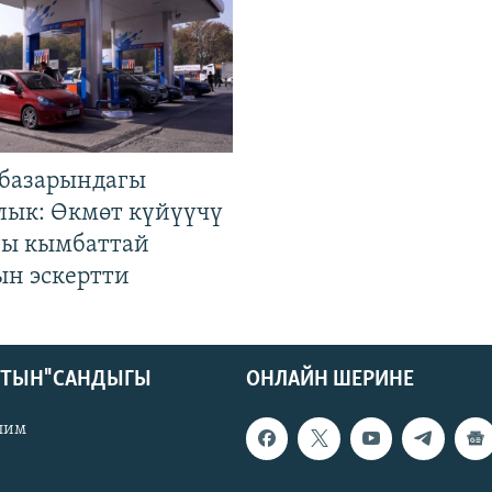
базарындагы
лык: Өкмөт күйүүчү
гы кымбаттай
ын эскертти
КТЫН" САНДЫГЫ
ОНЛАЙН ШЕРИНЕ
лим