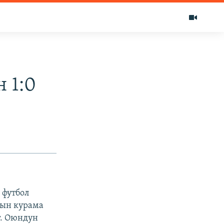
 1:0
 футбол
дын курама
т. Оюндун