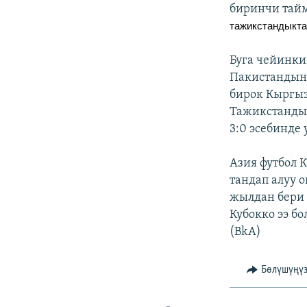
ЭЖЕ-СИҢДИЛЕР
биринчи та
тажикстандыкта
АЗАТТЫК+
ЫҢГАЙСЫЗ СУРООЛОР
Буга чейинки
Пакистандын 
бирок Кыргыз
Тажикстандын
3:0 эсебинде 
Азия футбол 
тандап алуу 
жылдан бери 
Кубокко ээ бо
(BkA)
Бөлүшүңү