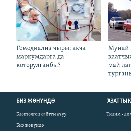
Гемодиализ чыры: акча
Мунай 
маркумдарга да
каатчы
которулганбы?
май да
турган
БИЗ ЖӨНҮНДӨ
"АЗАТТЫ
Блоктолгон сайтты ачуу
Тилим - ди
Биз жөнүндө