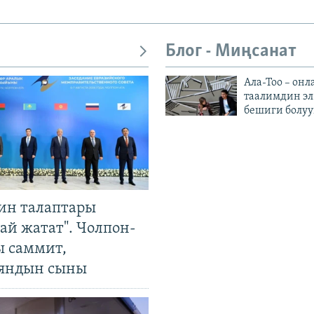
Блог - Миңсанат
Ала-Тоо – онл
таалимдин эл
бешиги болуу
ин талаптары
ай жатат". Чолпон-
ы саммит,
яндын сыны