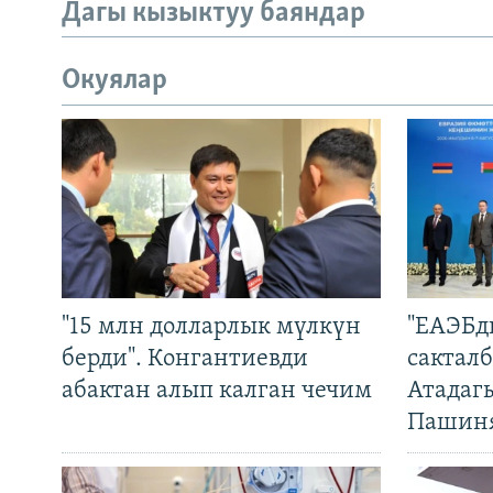
Дагы кызыктуу баяндар
Окуялар
"15 млн долларлык мүлкүн
"ЕАЭБд
берди". Конгантиевди
сакталб
абактан алып калган чечим
Атадаг
Пашин