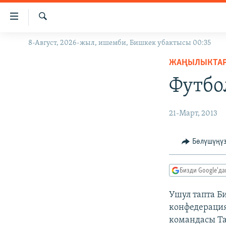
Линктер
Мазмунга
өтүңүз
Издөө
8-Август, 2026-жыл, ишемби, Бишкек убактысы 00:35
ЖАҢЫЛЫКТАР
Навигацияга
өтүңүз
ЖАҢЫЛЫКТА
КЫРГЫЗСТАН
Издөөгө
Футбо
ДҮЙНӨ
КЫРГЫЗСТАН
салыңыз
УКРАИНА
САЯСАТ
ДҮЙНӨ
21-Март, 2013
АТАЙЫН ИЛИКТӨӨ
ЭКОНОМИКА
БОРБОР АЗИЯ
ТВ ПРОГРАММАЛАР
МАДАНИЯТ
Бөлүшүңү
ПОДКАСТ
БҮГҮН АЗАТТЫКТА
Бизди Google'д
ӨЗГӨЧӨ ПИКИР
ЭКСПЕРТТЕР ТАЛДАЙТ
БИЗ ЖАНА ДҮЙНӨ
Ушул тапта Б
конфедерация
ДАНИСТЕ
командасы Т