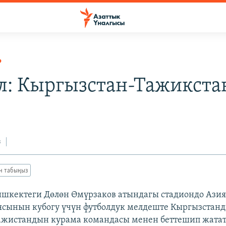
Р
л: Кыргызстан-Тажикстан
з
ан табыңыз
ишкектеги Дөлөн Өмүрзаков атындагы стадиондо Азия
сынын кубогу үчүн футболдук мелдеште Кыргызстан
ажистандын курама командасы менен беттешип жата