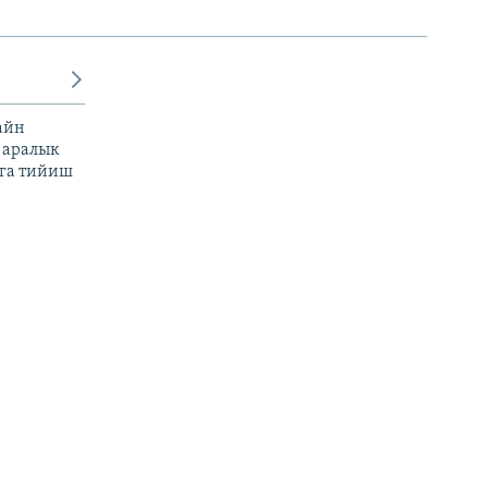
айн
 аралык
га тийиш