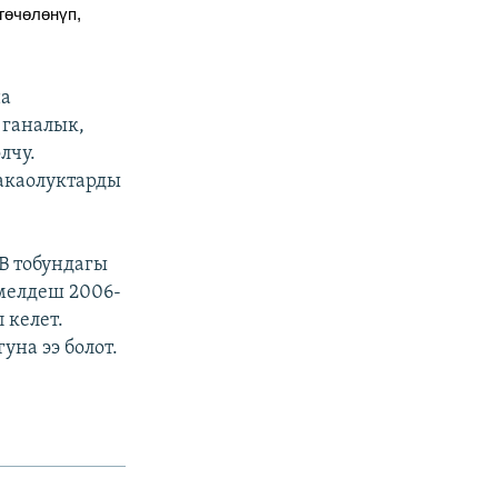
гөчөлөнүп,
на
 ганалык,
лчу.
акаолуктарды
В тобундагы
 мелдеш 2006-
 келет.
уна ээ болот.