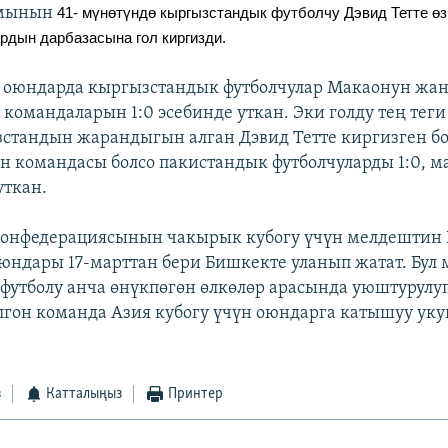
ймынын
41- мүнөтүндө кыргызстандык футболчу Дэвид Тетте өз
рдын дарбазасына гол киргизди.
 оюндарда кыргызстандык футболчулар Макаонун жа
командаларын 1:0 эсебинде уткан. Эки голду тең теги
стандын жарандыгын алган Дэвид Тетте киргизген бо
 командасы болсо пакистандык футболчуларды 1:0, м
уткан.
Конфедерациясынын чакырык кубогу үчүн мелдештин 
оюндары 17-марттан бери Бишкекте уланып жатат. Бул
футболу анча өнүкпөгөн өлкөлөр арасында уюштурулуп
лгон команда Азия кубогу үчүн оюндарга катышуу укуг
з
Катталыңыз
Принтер