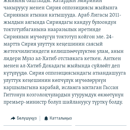
жыйыны башталды. Катардын эмиринин
ОНЛАЙН ШЕРИНЕ
ЭЖЕ-СИҢДИЛЕР
чакыруусу менен Сирия оппозициясы жыйынга
Сириянын атынан катышууда. Араб Лигасы 2011-
АЗАТТЫК+
жылдын аягында Сириядагы кандуу булоондун
ЫҢГАЙСЫЗ СУРООЛОР
токтотулбаганына нааразылык иретинде
Сириянын мүчөлүгүн токтотуп койгон эле. 24-
мартта Сирия улуттук кеңешинин саясый
ЭЕ/АРнун бардык сайттары
жетекчилигиндеги келишпөөчүлүктөн улам, анын
лидери Муаз ал-Хатиб отставкага кеткен. Анткен
менен ал-Хатиб Дохадагы жыйында сүйлөйт деп
күтүлүүдө. Сирия оппозициясындагы атаандашууга
улуттук кеңешинин көпчүлүк мүчөлөрүнүн
каршылыгына карабай, исламга ыктаган Гассан
Гиттонун козголоңчулардын утурумдук өкмөтүнүн
премьер-министр болуп шайлануусу түрткү болду.
Бөлүшүңүз
Катталыңыз