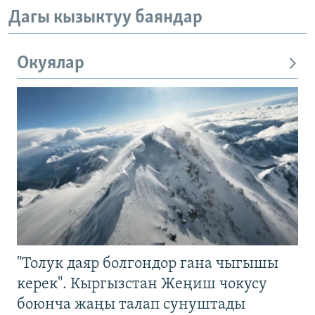
Дагы кызыктуу баяндар
Окуялар
"Толук даяр болгондор гана чыгышы
керек". Кыргызстан Жеңиш чокусу
боюнча жаңы талап сунуштады