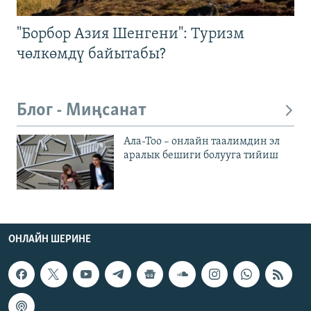
"Борбор Азия Шенгени": Туризм
чөлкөмдү байытабы?
Блог - Миңсанат
Ала-Тоо – онлайн таалимдин эл
аралык бешиги болууга тийиш
ОНЛАЙН ШЕРИНЕ