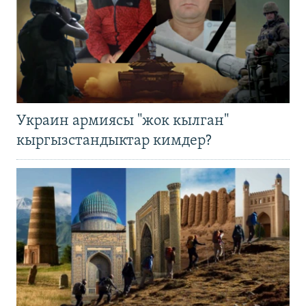
Украин армиясы "жок кылган"
кыргызстандыктар кимдер?