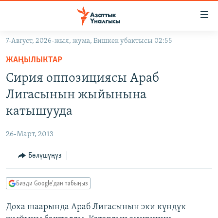
Линктер
Мазмунга
өтүңүз
7-Август, 2026-жыл, жума, Бишкек убактысы 02:55
Навигацияга
ЖАҢЫЛЫКТАР
өтүңүз
ЖАҢЫЛЫКТАР
КЫРГЫЗСТАН
Издөөгө
Cирия оппозициясы Араб
салыңыз
ДҮЙНӨ
КЫРГЫЗСТАН
Лигасынын жыйынына
УКРАИНА
САЯСАТ
ДҮЙНӨ
катышууда
АТАЙЫН ИЛИКТӨӨ
ЭКОНОМИКА
БОРБОР АЗИЯ
26-Март, 2013
ТВ ПРОГРАММАЛАР
МАДАНИЯТ
Бөлүшүңүз
ПОДКАСТ
БҮГҮН АЗАТТЫКТА
ӨЗГӨЧӨ ПИКИР
ЭКСПЕРТТЕР ТАЛДАЙТ
Бизди Google'дан табыңыз
БИЗ ЖАНА ДҮЙНӨ
Русский
Доха шаарында Араб Лигасынын эки күндүк
ДАНИСТЕ