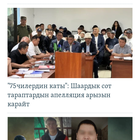
"75чилердин каты": Шаардык сот
тараптардын апелляция арызын
карайт