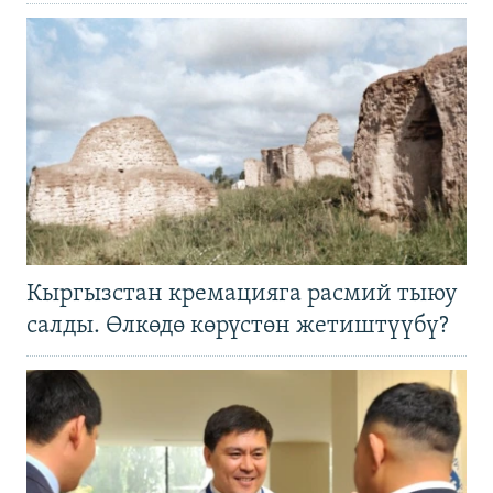
Кыргызстан кремацияга расмий тыюу
салды. Өлкөдө көрүстөн жетиштүүбү?