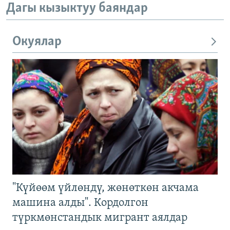
Дагы кызыктуу баяндар
Окуялар
"Күйөөм үйлөндү, жөнөткөн акчама
машина алды". Кордолгон
түркмөнстандык мигрант аялдар