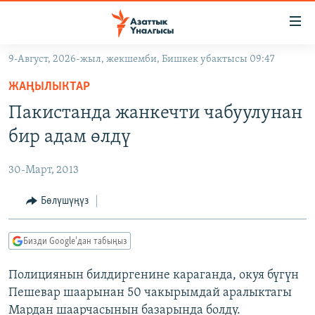
Линктер
Мазмунга
өтүңүз
9-Август, 2026-жыл, жекшемби, Бишкек убактысы 09:47
Навигацияга
ЖАҢЫЛЫКТАР
өтүңүз
ЖАҢЫЛЫКТАР
КЫРГЫЗСТАН
Издөөгө
Пакистанда жанкечти чабуулунан
салыңыз
ДҮЙНӨ
КЫРГЫЗСТАН
бир адам өлдү
УКРАИНА
САЯСАТ
ДҮЙНӨ
30-Март, 2013
АТАЙЫН ИЛИКТӨӨ
ЭКОНОМИКА
БОРБОР АЗИЯ
ТВ ПРОГРАММАЛАР
Бөлүшүңүз
МАДАНИЯТ
ПОДКАСТ
БҮГҮН АЗАТТЫКТА
Бизди Google'дан табыңыз
ӨЗГӨЧӨ ПИКИР
ЭКСПЕРТТЕР ТАЛДАЙТ
Полициянын билдиргенине караганда, окуя бүгүн
БИЗ ЖАНА ДҮЙНӨ
Русский
Пешевар шаарынан 50 чакырымдай аралыктагы
ДАНИСТЕ
Мардан шаарчасынын базарында болду.