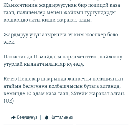
Жанкечтинин жардыруусунан бир полицей каза
ОНЛАЙН ШЕРИНЕ
ЭЖЕ-СИҢДИЛЕР
таап, полицейлер менен жайкын тургундарды
АЗАТТЫК+
кошкондо алты киши жаракат алды.
ЫҢГАЙСЫЗ СУРООЛОР
Жардыруу үчүн азырынча эч ким жоопкер боло
элек.
ЭЕ/АРнун бардык сайттары
Пакистанда 11-майдагы парламенттик шайлоону
утурлай кыянатчылыктар күчөдү.
Кечээ Пешевар шаарында жанкечти полициянын
атайын бөлүгүнүн колбашчысын бутага алганда,
кеминде 10 адам каза таап, 25тейи жаракат алган.
(UE)
Бөлүшүңүз
Катталыңыз