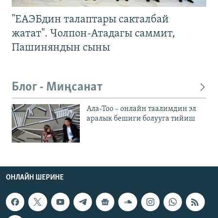
"ЕАЭБдин талаптары сакталбай
жатат". Чолпон-Атадагы саммит,
Пашиняндын сыны
Блог - Миңсанат
Ала-Тоо – онлайн таалимдин эл
аралык бешиги болууга тийиш
ОНЛАЙН ШЕРИНЕ