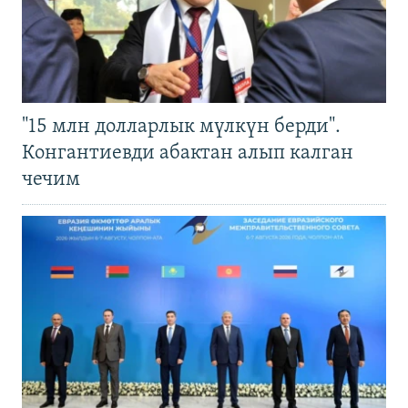
"15 млн долларлык мүлкүн берди".
Конгантиевди абактан алып калган
чечим