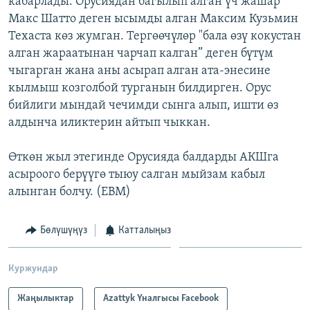
кабарлады. Орусиядан багылып алган үч жашар
ОНЛАЙН ШЕРИНЕ
ЭЖЕ-СИҢДИЛЕР
Макс Шатто деген ысымды алган Максим Кузьмин
Техаста көз жумган. Тергөөчүлөр "бала өзү кокустан
АЗАТТЫК+
алган жараатынан чарчап калган” деген бүтүм
ЫҢГАЙСЫЗ СУРООЛОР
чыгарган жана аны асырап алган ата-энесине
кылмыш козголбой турганын билдирген. Орус
бийлиги мындай чечимди сынга алып, ишти өз
ЭЕ/АРнун бардык сайттары
алдынча иликтерин айтып чыккан.
Өткөн жыл этегинде Орусияда балдарды АКШга
асыроого берүүгө тыюу салган мыйзам кабыл
алынган болчу. (EBM)
Бөлүшүңүз
Катталыңыз
Куржундар
Жаңылыктар
Azattyk Үналгысы Facebook