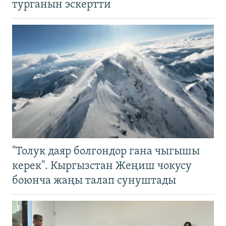
турганын эскертти
"Толук даяр болгондор гана чыгышы
керек". Кыргызстан Жеңиш чокусу
боюнча жаңы талап сунуштады