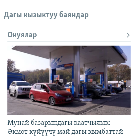
Дагы кызыктуу баяндар
Окуялар
Мунай базарындагы каатчылык:
Өкмөт күйүүчү май дагы кымбаттай