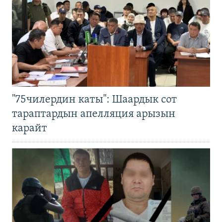
"75чилердин каты": Шаардык сот
тараптардын апелляция арызын
карайт