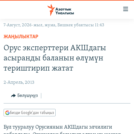
Линктер
Мазмунга
өтүңүз
7-Август, 2026-жыл, жума, Бишкек убактысы 11:43
Навигацияга
ЖАҢЫЛЫКТАР
өтүңүз
ЖАҢЫЛЫКТАР
КЫРГЫЗСТАН
Издөөгө
Орус эксперттери АКШдагы
салыңыз
ДҮЙНӨ
КЫРГЫЗСТАН
асыранды баланын өлүмүн
УКРАИНА
САЯСАТ
ДҮЙНӨ
териштирип жатат
АТАЙЫН ИЛИКТӨӨ
ЭКОНОМИКА
БОРБОР АЗИЯ
2-Апрель, 2013
ТВ ПРОГРАММАЛАР
МАДАНИЯТ
Бөлүшүңүз
ПОДКАСТ
БҮГҮН АЗАТТЫКТА
ӨЗГӨЧӨ ПИКИР
ЭКСПЕРТТЕР ТАЛДАЙТ
Бизди Google'дан табыңыз
БИЗ ЖАНА ДҮЙНӨ
Русский
Бул тууралуу Орусиянын АКШдагы элчилиги
ДАНИСТЕ