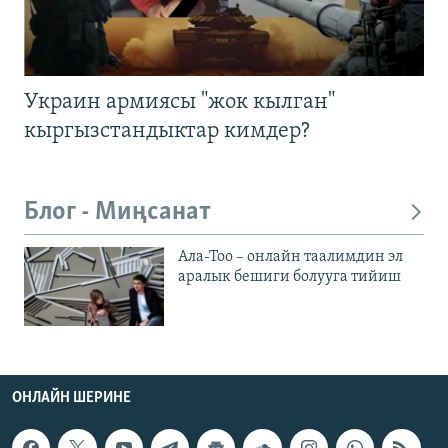
Украин армиясы "жок кылган"
кыргызстандыктар кимдер?
Блог - Миңсанат
Ала-Тоо – онлайн таалимдин эл
аралык бешиги болууга тийиш
ОНЛАЙН ШЕРИНЕ