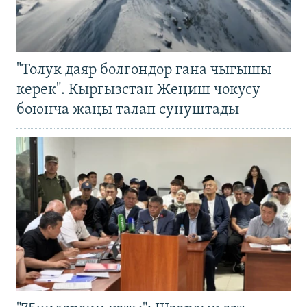
"Толук даяр болгондор гана чыгышы
керек". Кыргызстан Жеңиш чокусу
боюнча жаңы талап сунуштады