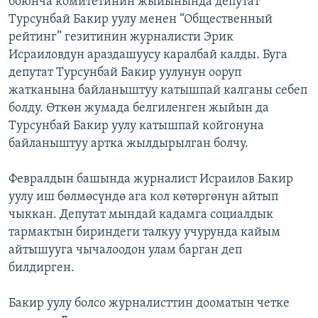
боюнча комитетинин жыйынында депутат
ОНЛАЙН ШЕРИНЕ
ЭЖЕ-СИҢДИЛЕР
Турсунбай Бакир уулу менен “Общественный
рейтинг” гезитинин журналисти Эрик
АЗАТТЫК+
Исраиловдун араздашуусу каралбай калды. Буга
ЫҢГАЙСЫЗ СУРООЛОР
депутат Турсунбай Бакир уулунун ооруп
жатканына байланыштуу катышпай калганы себеп
болду. Өткөн жумада белгиленген жыйын да
ЭЕ/АРнун бардык сайттары
Турсунбай Бакир уулу катышпай койгонуна
байланыштуу артка жылдырылган болчу.
Февралдын башында журналист Исраилов Бакир
уулу иш бөлмөсүндө ага кол көтөргөнүн айтып
чыккан. Депутат мындай кадамга социалдык
тармактын бириндеги талкуу учурунда кайым
айтышууга чычалоодон улам барган деп
билдирген.
Бакир уулу болсо журналисттин дооматын четке