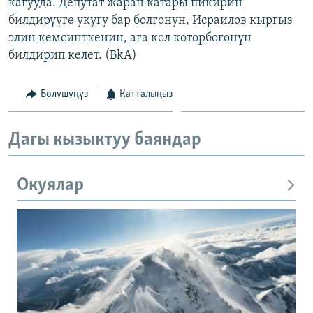
кагууда. Депутат жаран катары пикирин
билдирүүгө укугу бар болгонун, Исраилов кыргыз
элин кемсинткенин, ага кол көтөрбөгөнүн
билдирип келет. (BkA)
Бөлүшүңүз
Катталыңыз
Дагы кызыктуу баяндар
Окуялар