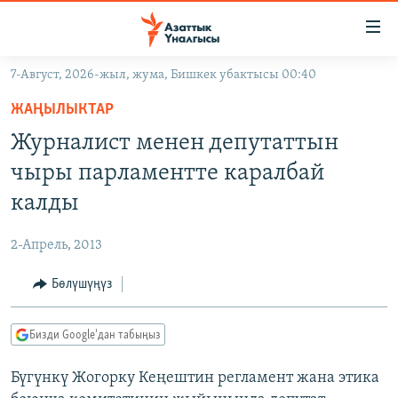
Линктер
Мазмунга
өтүңүз
7-Август, 2026-жыл, жума, Бишкек убактысы 00:40
Навигацияга
ЖАҢЫЛЫКТАР
өтүңүз
ЖАҢЫЛЫКТАР
КЫРГЫЗСТАН
Издөөгө
Журналист менен депутаттын
салыңыз
ДҮЙНӨ
КЫРГЫЗСТАН
чыры парламентте каралбай
УКРАИНА
САЯСАТ
ДҮЙНӨ
калды
АТАЙЫН ИЛИКТӨӨ
ЭКОНОМИКА
БОРБОР АЗИЯ
2-Апрель, 2013
ТВ ПРОГРАММАЛАР
МАДАНИЯТ
Бөлүшүңүз
ПОДКАСТ
БҮГҮН АЗАТТЫКТА
ӨЗГӨЧӨ ПИКИР
ЭКСПЕРТТЕР ТАЛДАЙТ
Бизди Google'дан табыңыз
БИЗ ЖАНА ДҮЙНӨ
Русский
Бүгүнкү Жогорку Кеңештин регламент жана этика
ДАНИСТЕ