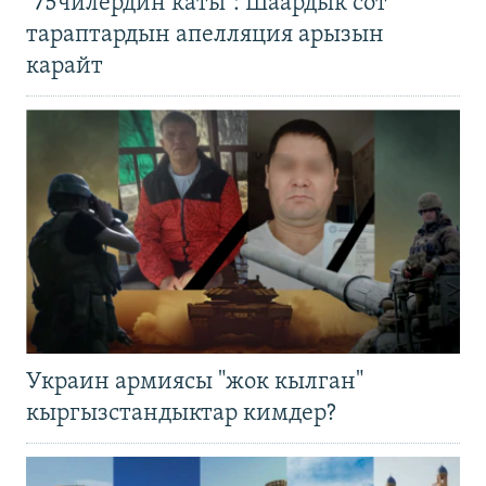
"75чилердин каты": Шаардык сот
тараптардын апелляция арызын
карайт
Украин армиясы "жок кылган"
кыргызстандыктар кимдер?