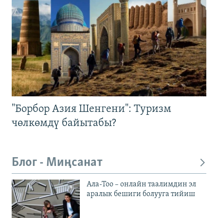
"Борбор Азия Шенгени": Туризм
чөлкөмдү байытабы?
Блог - Миңсанат
Ала-Тоо – онлайн таалимдин эл
аралык бешиги болууга тийиш