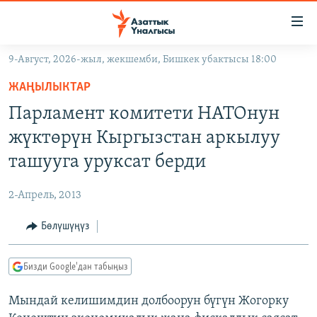
Линктер
Мазмунга
өтүңүз
9-Август, 2026-жыл, жекшемби, Бишкек убактысы 18:00
Навигацияга
ЖАҢЫЛЫКТАР
өтүңүз
ЖАҢЫЛЫКТАР
КЫРГЫЗСТАН
Издөөгө
Парламент комитети НАТОнун
салыңыз
ДҮЙНӨ
КЫРГЫЗСТАН
жүктөрүн Кыргызстан аркылуу
УКРАИНА
САЯСАТ
ДҮЙНӨ
ташууга уруксат берди
АТАЙЫН ИЛИКТӨӨ
ЭКОНОМИКА
БОРБОР АЗИЯ
2-Апрель, 2013
ТВ ПРОГРАММАЛАР
МАДАНИЯТ
Бөлүшүңүз
ПОДКАСТ
БҮГҮН АЗАТТЫКТА
ӨЗГӨЧӨ ПИКИР
ЭКСПЕРТТЕР ТАЛДАЙТ
Бизди Google'дан табыңыз
БИЗ ЖАНА ДҮЙНӨ
Русский
Мындай келишимдин долбоорун бүгүн Жогорку
ДАНИСТЕ