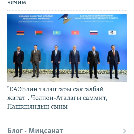
чечим
"ЕАЭБдин талаптары сакталбай
жатат". Чолпон-Атадагы саммит,
Пашиняндын сыны
Блог - Миңсанат