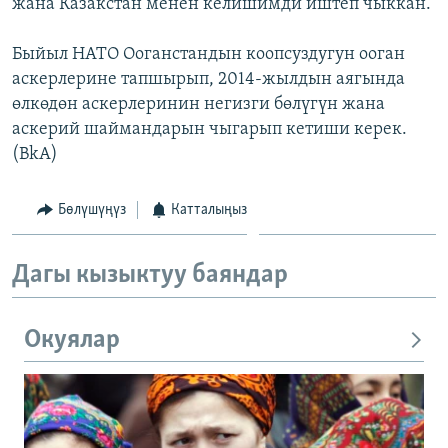
жана Казакстан менен келишимди иштеп чыккан.
Быйыл НАТО Ооганстандын коопсуздугун ооган
аскерлерине тапшырып, 2014-жылдын аягында
өлкөдөн аскерлеринин негизги бөлүгүн жана
аскерий шаймандарын чыгарып кетиши керек.
(BkA)
Бөлүшүңүз
Катталыңыз
Дагы кызыктуу баяндар
Окуялар