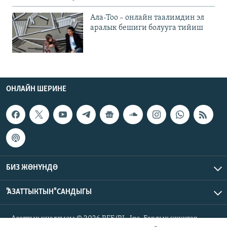
Ала-Тоо – онлайн таалимдин эл
аралык бешиги болууга тийиш
ОНЛАЙН ШЕРИНЕ
БИЗ ЖӨНҮНДӨ
"АЗАТТЫКТЫН" САНДЫГЫ
Азаттык үналгысы © 2026 RFE/RL, Inc. Бардык укуктар