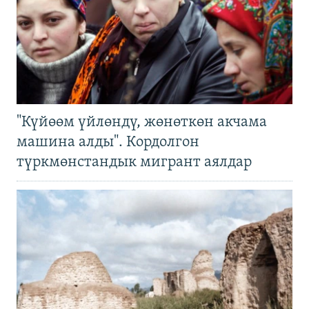
"Күйөөм үйлөндү, жөнөткөн акчама
машина алды". Кордолгон
түркмөнстандык мигрант аялдар