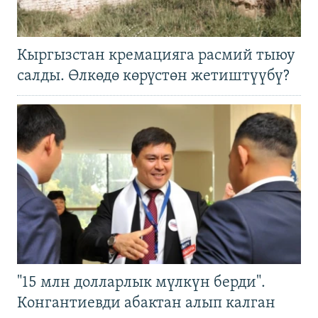
Кыргызстан кремацияга расмий тыюу
салды. Өлкөдө көрүстөн жетиштүүбү?
"15 млн долларлык мүлкүн берди".
Конгантиевди абактан алып калган