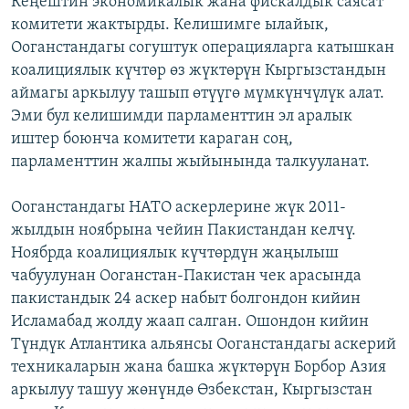
Кеңештин экономикалык жана фискалдык саясат
ОНЛАЙН ШЕРИНЕ
ЭЖЕ-СИҢДИЛЕР
комитети жактырды. Келишимге ылайык,
Ооганстандагы согуштук операцияларга катышкан
АЗАТТЫК+
коалициялык күчтөр өз жүктөрүн Кыргызстандын
ЫҢГАЙСЫЗ СУРООЛОР
аймагы аркылуу ташып өтүүгө мүмкүнчүлүк алат.
Эми бул келишимди парламенттин эл аралык
иштер боюнча комитети караган соң,
ЭЕ/АРнун бардык сайттары
парламенттин жалпы жыйынында талкууланат.
Ооганстандагы НАТО аскерлерине жүк 2011-
жылдын ноябрына чейин Пакистандан келчү.
Ноябрда коалициялык күчтөрдүн жаңылыш
чабуулунан Ооганстан-Пакистан чек арасында
пакистандык 24 аскер набыт болгондон кийин
Исламабад жолду жаап салган. Ошондон кийин
Түндүк Атлантика альянсы Ооганстандагы аскерий
техникаларын жана башка жүктөрүн Борбор Азия
аркылуу ташуу жөнүндө Өзбекстан, Кыргызстан