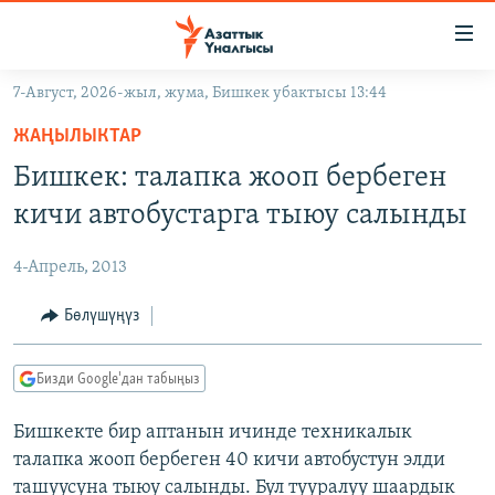
Линктер
Мазмунга
өтүңүз
7-Август, 2026-жыл, жума, Бишкек убактысы 13:44
Навигацияга
ЖАҢЫЛЫКТАР
өтүңүз
ЖАҢЫЛЫКТАР
КЫРГЫЗСТАН
Издөөгө
Бишкек: талапка жооп бербеген
салыңыз
ДҮЙНӨ
КЫРГЫЗСТАН
кичи автобустарга тыюу салынды
УКРАИНА
САЯСАТ
ДҮЙНӨ
4-Апрель, 2013
АТАЙЫН ИЛИКТӨӨ
ЭКОНОМИКА
БОРБОР АЗИЯ
ТВ ПРОГРАММАЛАР
Бөлүшүңүз
МАДАНИЯТ
ПОДКАСТ
БҮГҮН АЗАТТЫКТА
Бизди Google'дан табыңыз
ӨЗГӨЧӨ ПИКИР
ЭКСПЕРТТЕР ТАЛДАЙТ
Бишкекте бир аптанын ичинде техникалык
БИЗ ЖАНА ДҮЙНӨ
Русский
талапка жооп бербеген 40 кичи автобустун элди
ДАНИСТЕ
ташуусуна тыюу салынды. Бул тууралуу шаардык