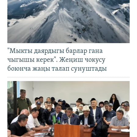
"Мыкты даярдыгы барлар гана
чыгышы керек". Жеңиш чокусу
боюнча жаңы талап сунуштады