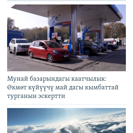
Мунай базарындагы каатчылык:
Өкмөт күйүүчү май дагы кымбаттай
турганын эскертти