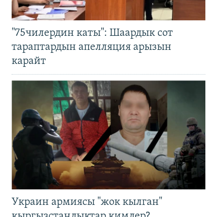
"75чилердин каты": Шаардык сот
тараптардын апелляция арызын
карайт
Украин армиясы "жок кылган"
кыргызстандыктар кимдер?