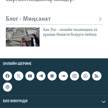
Блог - Миңсанат
Ала-Тоо – онлайн таалимдин эл
аралык бешиги болууга тийиш
ОНЛАЙН ШЕРИНЕ
БИЗ ЖӨНҮНДӨ