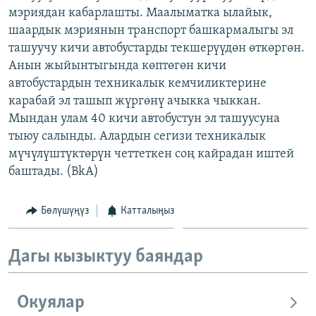
мэриядан кабарлашты. Маалыматка ылайык,
ОНЛАЙН ШЕРИНЕ
ЭЖЕ-СИҢДИЛЕР
шаардык мэриянын транспорт башкармалыгы эл
АЗАТТЫК+
ташуучу кичи автобустарды текшерүүдөн өткөргөн.
ЫҢГАЙСЫЗ СУРООЛОР
Анын жыйынтыгында көптөгөн кичи
автобустардын техникалык кемчиликтерине
карабай эл ташып жүргөнү ачыкка чыккан.
ЭЕ/АРнун бардык сайттары
Мындан улам 40 кичи автобустун эл ташуусуна
тыюу салынды. Алардын сегизи техникалык
мүчүлүштүктөрүн четтеткен соң кайрадан иштей
баштады. (BkA)
Бөлүшүңүз
Катталыңыз
Дагы кызыктуу баяндар
Окуялар