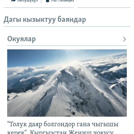
Бөлүшүңүз
Катталыңыз
Дагы кызыктуу баяндар
Окуялар
"Толук даяр болгондор гана чыгышы
керек". Кыргызстан Жеңиш чокусу