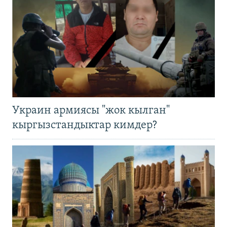
Украин армиясы "жок кылган"
кыргызстандыктар кимдер?