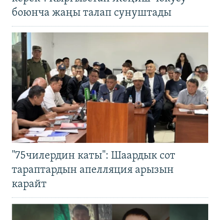
боюнча жаңы талап сунуштады
"75чилердин каты": Шаардык сот
тараптардын апелляция арызын
карайт