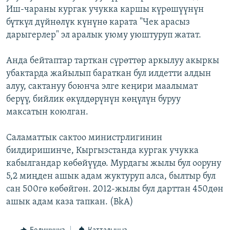
Иш-чараны кургак учукка каршы күрөшүүнүн
ОНЛАЙН ШЕРИНЕ
ЭЖЕ-СИҢДИЛЕР
бүткүл дүйнөлүк күнүнө карата "Чек арасыз
АЗАТТЫК+
дарыгерлер" эл аралык уюму уюштуруп жатат.
ЫҢГАЙСЫЗ СУРООЛОР
Анда бейтаптар тарткан сүрөттөр аркылуу акыркы
убактарда жайылып бараткан бул илдетти алдын
ЭЕ/АРнун бардык сайттары
алуу, сактануу боюнча элге кеңири маалымат
берүү, бийлик өкүлдөрүнүн көңүлүн буруу
максатын коюлган.
Саламаттык сактоо министрлигинин
билдиришинче, Кыргызстанда кургак учукка
кабылгандар көбөйүүдө. Мурдагы жылы бул ооруну
5,2 миңден ашык адам жуктуруп алса, былтыр бул
сан 500гө көбөйгөн. 2012-жылы бул дарттан 450дөн
ашык адам каза тапкан. (BkA)