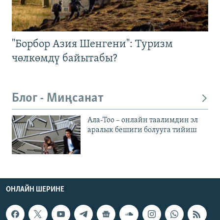
"Борбор Азия Шенгени": Туризм
чөлкөмдү байытабы?
Блог - Миңсанат
Ала-Тоо – онлайн таалимдин эл
аралык бешиги болууга тийиш
ОНЛАЙН ШЕРИНЕ