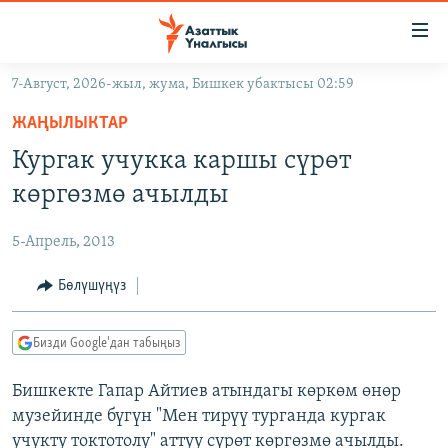
Линктер
Мазмунга
өтүңүз
7-Август, 2026-жыл, жума, Бишкек убактысы 02:59
Навигацияга
ЖАҢЫЛЫКТАР
өтүңүз
ЖАҢЫЛЫКТАР
КЫРГЫЗСТАН
Издөөгө
Кургак учукка каршы сүрөт
салыңыз
ДҮЙНӨ
КЫРГЫЗСТАН
көргөзмө ачылды
УКРАИНА
САЯСАТ
ДҮЙНӨ
5-Апрель, 2013
АТАЙЫН ИЛИКТӨӨ
ЭКОНОМИКА
БОРБОР АЗИЯ
ТВ ПРОГРАММАЛАР
Бөлүшүңүз
МАДАНИЯТ
ПОДКАСТ
БҮГҮН АЗАТТЫКТА
Бизди Google'дан табыңыз
ӨЗГӨЧӨ ПИКИР
ЭКСПЕРТТЕР ТАЛДАЙТ
Бишкекте Гапар Айтиев атындагы көркөм өнөр
БИЗ ЖАНА ДҮЙНӨ
Русский
музейинде бүгүн "Мен тирүү турганда кургак
ДАНИСТЕ
учукту токтотолу" аттуу сүрөт көргөзмө ачылды.