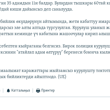
ан 35 адамдын 11и балдар. Булардан тышкары 60тай 
20дай киши дайынсыз деп саналууда.
бийлик өкүлдөрүнүн айтымында, жети кабаттуу имара
здарсыз эле алты аптада тургузулган. Курулуш уланып 
раттын кеминде үч кабатына жашоочулар кирип алыш
себептен кыйраганы белгисиз. Бирок полиция курулу
ксинин "атайлап адам өлтүрүү" беренеси боюнча кы
маалымат каражаттары мыйзамсыз курулушту токтот
к бийликтерди айыптоодо. (UE)
з
Катталыңыз
Принтер