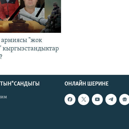
 армиясы "жок
" кыргызстандыктар
?
КТЫН" САНДЫГЫ
ОНЛАЙН ШЕРИНЕ
лим