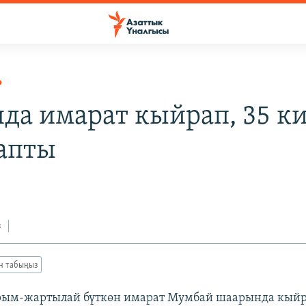
Р
да имарат кыйрап, 35 к
тапты
з
ан табыңыз
рым-жартылай бүткөн имарат Мумбай шаарында кыйр