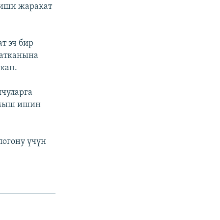
киши жаракат
т эч бир
жатканына
кан.
шчуларга
лмыш ишин
погону үчүн