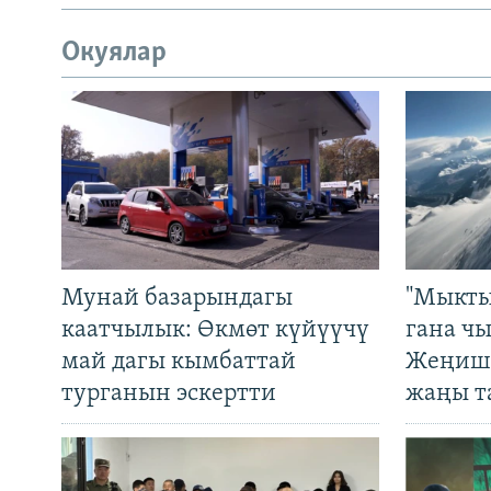
Окуялар
Мунай базарындагы
"Мыкты
каатчылык: Өкмөт күйүүчү
гана ч
май дагы кымбаттай
Жеңиш 
турганын эскертти
жаңы т