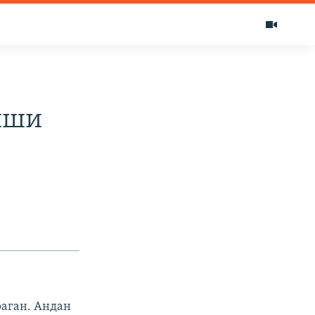
иши
аган. Андан