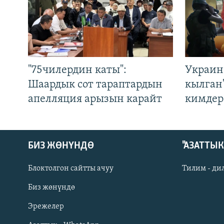
"75чилердин каты":
Украин
Шаардык сот тараптардын
кылган
апелляция арызын карайт
кимдер
БИЗ ЖӨНҮНДӨ
"АЗАТТЫ
Блоктолгон сайтты ачуу
Тилим - ди
Биз жөнүндө
Русский
Эрежелер