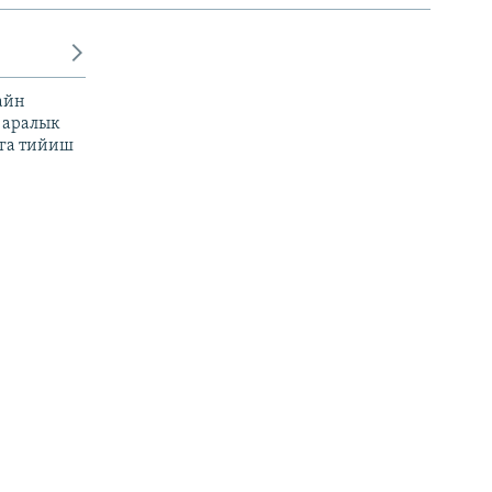
айн
 аралык
га тийиш