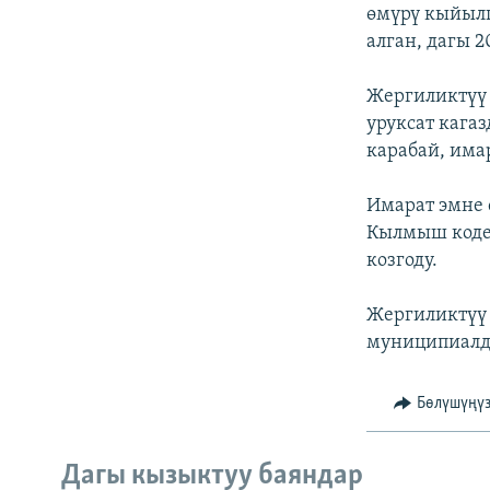
ЭЖЕ-СИҢДИЛЕР
өмүрү кыйылг
алган, дагы 
АЗАТТЫК+
ЫҢГАЙСЫЗ СУРООЛОР
Жергиликтүү 
уруксат кага
карабай, има
Имарат эмне 
Кылмыш коде
козгоду.
Жергиликтүү 
муниципиалды
Бөлүшүңү
Дагы кызыктуу баяндар