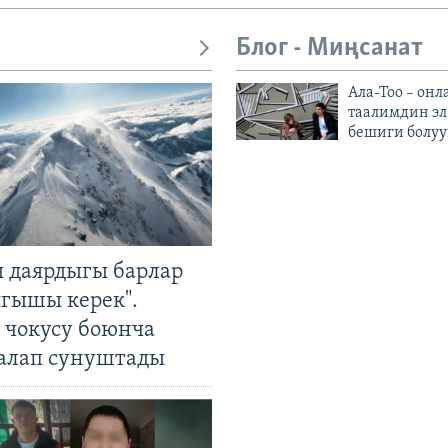
Блог - Миңсанат
Ала-Тоо – онл
таалимдин эл
бешиги болуу
 даярдыгы барлар
ыгышы керек".
чокусу боюнча
алап сунуштады