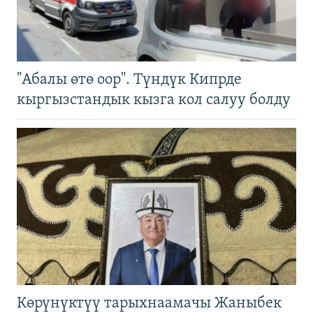
"Абалы өтө оор". Түндүк Кипрде
кыргызстандык кызга кол салуу болду
Көрүнүктүү тарыхнаамачы Жаныбек