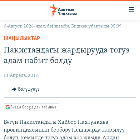
Линктер
Мазмунга
өтүңүз
6-Август, 2026-жыл, бейшемби, Бишкек убактысы 05:39
Навигацияга
ЖАҢЫЛЫКТАР
өтүңүз
ЖАҢЫЛЫКТАР
КЫРГЫЗСТАН
Издөөгө
Пакистандагы жардырууда тогуз
салыңыз
ДҮЙНӨ
КЫРГЫЗСТАН
адам набыт болду
УКРАИНА
САЯСАТ
ДҮЙНӨ
13-Апрель, 2013
АТАЙЫН ИЛИКТӨӨ
ЭКОНОМИКА
БОРБОР АЗИЯ
ТВ ПРОГРАММАЛАР
Бөлүшүңүз
МАДАНИЯТ
ПОДКАСТ
БҮГҮН АЗАТТЫКТА
Бизди Google'дан табыңыз
ӨЗГӨЧӨ ПИКИР
ЭКСПЕРТТЕР ТАЛДАЙТ
Бүгүн Пакистандагы Хайбер Пахтункхва
БИЗ ЖАНА ДҮЙНӨ
Русский
провинциясынын борбору Пешаварда жарылуу
ДАНИСТЕ
болуп, кеминде тогуз адам көз жумду. Андан