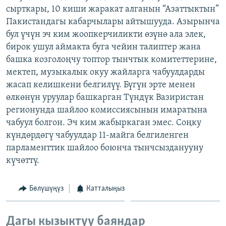
сырткары, 10 киши жаракат алганын “Азаттыктын”
ОНЛАЙН ШЕРИНЕ
ЭЖЕ-СИҢДИЛЕР
Пакистандагы кабарчылары айтышууда. Азырынча
АЗАТТЫК+
бул үчүн эч ким жоопкерчиликти өзүнө ала элек,
ЫҢГАЙСЫЗ СУРООЛОР
бирок ушул аймакта буга чейин талиптер жана
башка козголоңчу топтор тынчтык комитеттерине,
мектеп, музыкалык окуу жайларга чабуулдарды
ЭЕ/АРнун бардык сайттары
жасап келишкени белгилүү. Бүгүн эрте менен
өлкөнүн уруулар башкарган Түндүк Вазиристан
регионунда шайлоо комиссиясынын имаратына
чабуул болгон. Эч ким жабыркаган эмес. Соңку
күндөрдөгү чабуулдар 11-майга белгиленген
парламенттик шайлоо боюнча тынчсызданууну
күчөттү.
Бөлүшүңүз
Катталыңыз
Дагы кызыктуу баяндар