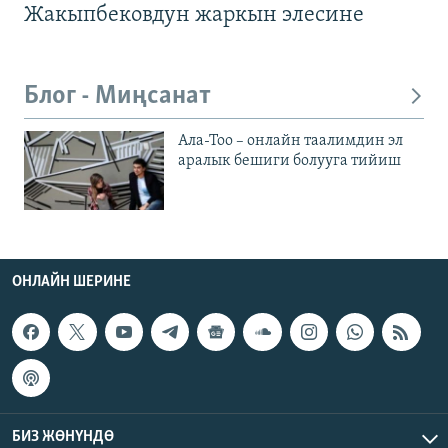
Жакыпбековдун жаркын элесине
Блог - Миңсанат
Ала-Тоо – онлайн таалимдин эл
аралык бешиги болууга тийиш
ОНЛАЙН ШЕРИНЕ
БИЗ ЖӨНҮНДӨ