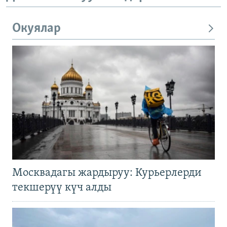
Окуялар
Москвадагы жардыруу: Курьерлерди
текшерүү күч алды