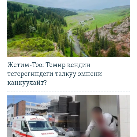
Жетим-Тоо: Темир кендин
тегерегиндеги талкуу эмнени
каңкуулайт?