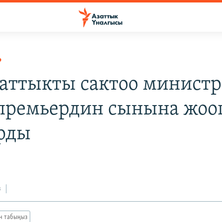
Р
аттыкты сактоо минист
премьердин сынына жоо
рды
з
ан табыңыз