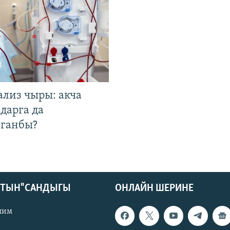
ализ чыры: акча
дарга да
лганбы?
КТЫН" САНДЫГЫ
ОНЛАЙН ШЕРИНЕ
лим