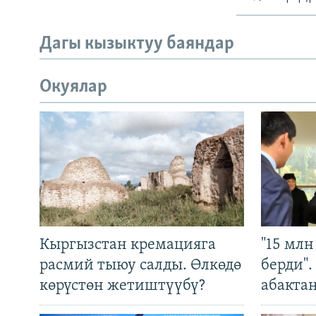
Дагы кызыктуу баяндар
Окуялар
Кыргызстан кремацияга
"15 мл
расмий тыюу салды. Өлкөдө
берди"
көрүстөн жетиштүүбү?
абакта