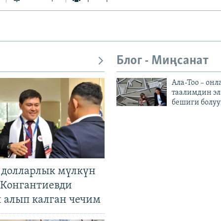
Блог - Миңсанат
Ала-Тоо – онл
таалимдин эл
бешиги болуу
н долларлык мүлкүн
. Конгантиевди
н алып калган чечим