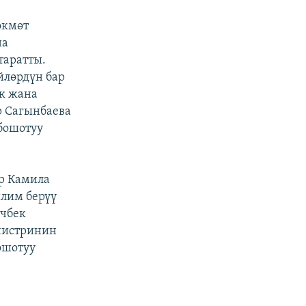
өкмөт
на
таратты.
йлөрдүн бар
ук жана
р Сагынбаева
бошотуу
р Камила
илим берүү
ычбек
нистринин
ошотуу