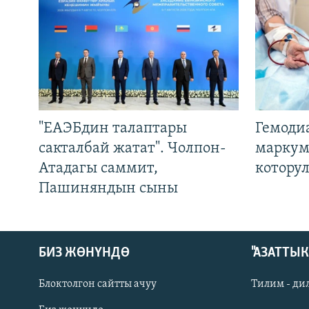
"ЕАЭБдин талаптары
Гемоди
сакталбай жатат". Чолпон-
маркум
Атадагы саммит,
котору
Пашиняндын сыны
БИЗ ЖӨНҮНДӨ
"АЗАТТЫ
Блоктолгон сайтты ачуу
Тилим - ди