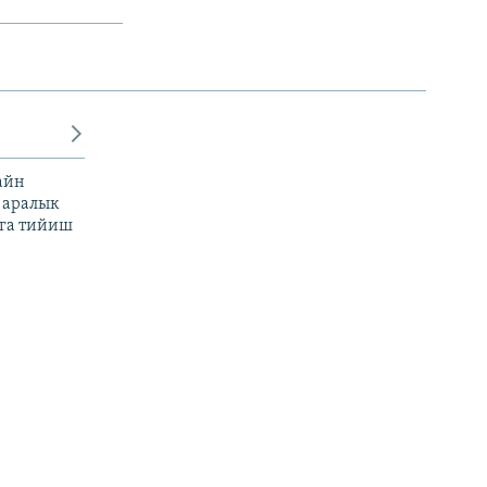
айн
 аралык
га тийиш