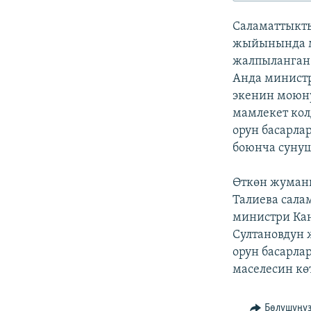
ЭЖЕ-СИҢДИЛЕР
Саламаттыкты
АЗАТТЫК+
жыйынында м
ЫҢГАЙСЫЗ СУРООЛОР
жалпыланган м
Анда министр
экенин моюну
мамлекет кол
орун басарла
боюнча сунуш
Өткөн жуман
Талиева сала
министри Кан
Султановдун 
орун басарла
маселесин кө
Бөлүшүңү