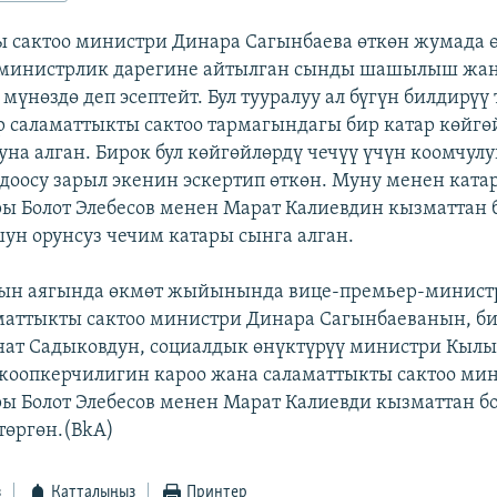
 сактоо министри Динара Сагынбаева өткөн жумада 
инистрлик дарегине айтылган сынды шашылыш жа
үнөздө деп эсептейт. Бул тууралуу ал бүгүн билдирүү 
 саламаттыкты сактоо тармагындагы бир катар көйгө
на алган. Бирок бул көйгөйлөрдү чечүү үчүн коомчул
доосу зарыл экенин эскертип өткөн. Муну менен ката
ры Болот Элебесов менен Марат Калиевдин кызматтан 
ун орунсуз чечим катары сынга алган.
ын аягында өкмөт жыйынында вице-премьер-минист
маттыкты сактоо министри Динара Сагынбаеванын, б
ат Садыковдун, социалдык өнүктүрүү министри Кыл
жоопкерчилигин кароо жана саламаттыкты сактоо ми
ры Болот Элебесов менен Марат Калиевди кызматтан б
төргөн.(BkA)
з
Катталыңыз
Принтер