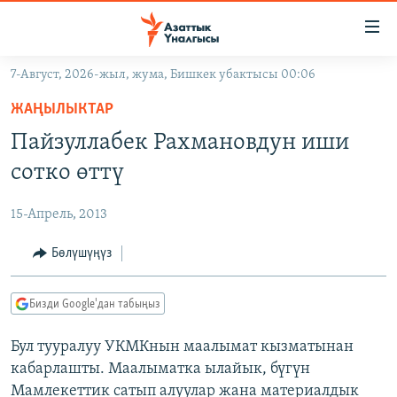
Линктер
Мазмунга
өтүңүз
7-Август, 2026-жыл, жума, Бишкек убактысы 00:06
Навигацияга
ЖАҢЫЛЫКТАР
өтүңүз
ЖАҢЫЛЫКТАР
КЫРГЫЗСТАН
Издөөгө
Пайзуллабек Рахмановдун иши
салыңыз
ДҮЙНӨ
КЫРГЫЗСТАН
сотко өттү
УКРАИНА
САЯСАТ
ДҮЙНӨ
15-Апрель, 2013
АТАЙЫН ИЛИКТӨӨ
ЭКОНОМИКА
БОРБОР АЗИЯ
ТВ ПРОГРАММАЛАР
Бөлүшүңүз
МАДАНИЯТ
ПОДКАСТ
БҮГҮН АЗАТТЫКТА
Бизди Google'дан табыңыз
ӨЗГӨЧӨ ПИКИР
ЭКСПЕРТТЕР ТАЛДАЙТ
Бул тууралуу УКМКнын маалымат кызматынан
БИЗ ЖАНА ДҮЙНӨ
Русский
кабарлашты. Маалыматка ылайык, бүгүн
ДАНИСТЕ
Мамлекеттик сатып алуулар жана материалдык