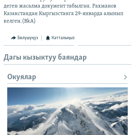
деген жасалма документ табылган. Рахманов
Казакстандан Кыргызстанга 29-январда алынып
келген.(BkA)
Бөлүшүңүз
Катталыңыз
Дагы кызыктуу баяндар
Окуялар