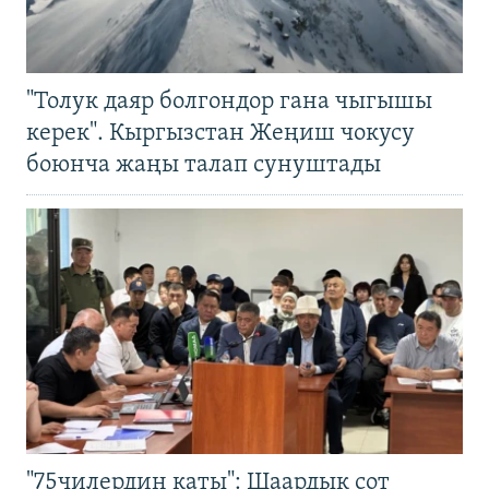
"Толук даяр болгондор гана чыгышы
керек". Кыргызстан Жеңиш чокусу
боюнча жаңы талап сунуштады
"75чилердин каты": Шаардык сот