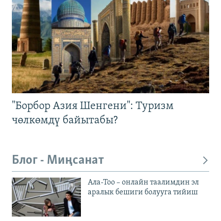
"Борбор Азия Шенгени": Туризм
чөлкөмдү байытабы?
Блог - Миңсанат
Ала-Тоо – онлайн таалимдин эл
аралык бешиги болууга тийиш