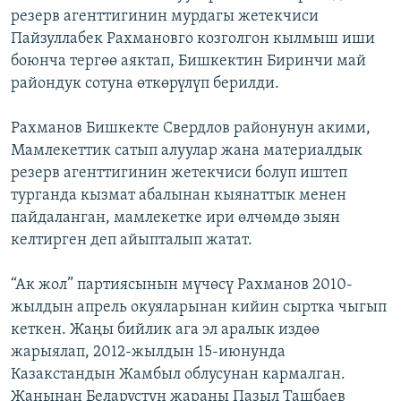
резерв агенттигинин мурдагы жетекчиси
ОНЛАЙН ШЕРИНЕ
ЭЖЕ-СИҢДИЛЕР
Пайзуллабек Рахмановго козголгон кылмыш иши
АЗАТТЫК+
боюнча тергөө аяктап, Бишкектин Биринчи май
ЫҢГАЙСЫЗ СУРООЛОР
райондук сотуна өткөрүлүп берилди.
Рахманов Бишкекте Свердлов районунун акими,
ЭЕ/АРнун бардык сайттары
Мамлекеттик сатып алуулар жана материалдык
резерв агенттигинин жетекчиси болуп иштеп
турганда кызмат абалынан кыянаттык менен
пайдаланган, мамлекетке ири өлчөмдө зыян
келтирген деп айыпталып жатат.
“Ак жол” партиясынын мүчөсү Рахманов 2010-
жылдын апрель окуяларынан кийин сыртка чыгып
кеткен. Жаңы бийлик ага эл аралык издөө
жарыялап, 2012-жылдын 15-июнунда
Казакстандын Жамбыл облусунан кармалган.
Жанынан Беларустун жараны Пазыл Ташбаев