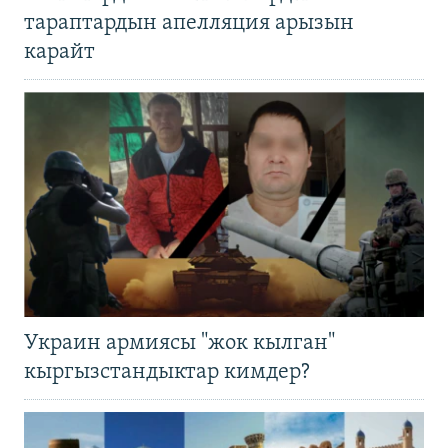
тараптардын апелляция арызын
карайт
Украин армиясы "жок кылган"
кыргызстандыктар кимдер?