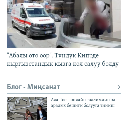
"Абалы өтө оор". Түндүк Кипрде
кыргызстандык кызга кол салуу болду
Блог - Миңсанат
Ала-Тоо – онлайн таалимдин эл
аралык бешиги болууга тийиш