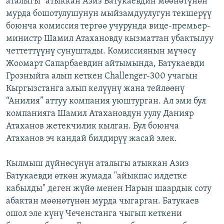
аталыгы" атыккан Азиз Батукаевдин мөөнөтүнөн
ОНЛАЙН ШЕРИНЕ
ЭЖЕ-СИҢДИЛЕР
мурда бошотулушунун мыйзамдуулугун текшерүү
боюнча комиссия тергөө учурунда вице-премьер-
АЗАТТЫК+
министр Шамил Атахановду кызматтан убактылуу
ЫҢГАЙСЫЗ СУРООЛОР
четтеттүүнү сунуштады. Комиссиянын мүчөсү
Жоомарт Сапарбаевдин айтымында, Батукаевди
Грозныйга алып кеткен Challenger-300 учагын
ЭЕ/АРнун бардык сайттары
Кыргызстанга алып келүүнү жана тейлөөнү
“Анилия” аттуу компания уюштурган. Ал эми бул
компанияга Шамил Атахановдун уулу Данияр
Атаханов жетекчилик кылган. Бул боюнча
Атаханов эч кандай билдирүү жасай элек.
Кылмыш дүйнөсүнүн аталыгы атыккан Азиз
Батукаевди өткөн жумада "айыкпас илдетке
кабылды" деген жүйө менен Нарын шаардык соту
абактан мөөнөтүнөн мурда чыгарган. Батукаев
ошол эле күнү Чеченстанга чыгып кеткени