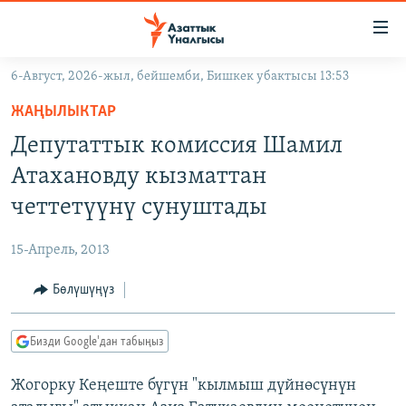
Линктер
Мазмунга
өтүңүз
6-Август, 2026-жыл, бейшемби, Бишкек убактысы 13:53
Навигацияга
ЖАҢЫЛЫКТАР
өтүңүз
ЖАҢЫЛЫКТАР
КЫРГЫЗСТАН
Издөөгө
Депутаттык комиссия Шамил
салыңыз
ДҮЙНӨ
КЫРГЫЗСТАН
Атахановду кызматтан
УКРАИНА
САЯСАТ
ДҮЙНӨ
четтетүүнү сунуштады
АТАЙЫН ИЛИКТӨӨ
ЭКОНОМИКА
БОРБОР АЗИЯ
15-Апрель, 2013
ТВ ПРОГРАММАЛАР
МАДАНИЯТ
Бөлүшүңүз
ПОДКАСТ
БҮГҮН АЗАТТЫКТА
ӨЗГӨЧӨ ПИКИР
ЭКСПЕРТТЕР ТАЛДАЙТ
Бизди Google'дан табыңыз
БИЗ ЖАНА ДҮЙНӨ
Русский
Жогорку Кеңеште бүгүн "кылмыш дүйнөсүнүн
ДАНИСТЕ