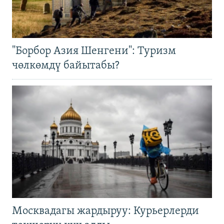
"Борбор Азия Шенгени": Туризм
чөлкөмдү байытабы?
Москвадагы жардыруу: Курьерлерди