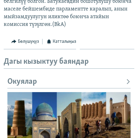
белгилүү болгон. Батукаевдин бошотулушу боюнча
маселе бейшембиде парламентте каралып, анын
мыйзамдуулугун иликтөө боюнча атайын
комиссия түзүлгөн.(BkA)
Бөлүшүңүз
Катталыңыз
Дагы кызыктуу баяндар
Окуялар