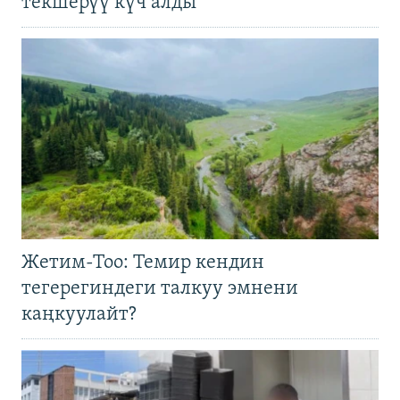
текшерүү күч алды
Жетим-Тоо: Темир кендин
тегерегиндеги талкуу эмнени
каңкуулайт?