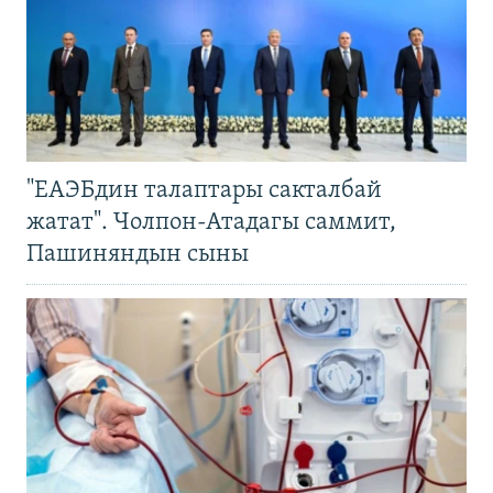
"ЕАЭБдин талаптары сакталбай
жатат". Чолпон-Атадагы саммит,
Пашиняндын сыны