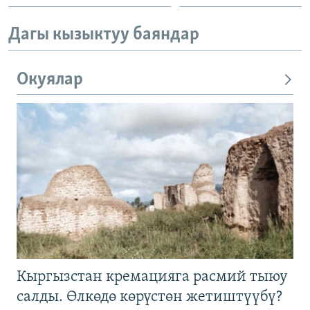
Дагы кызыктуу баяндар
Окуялар
Кыргызстан кремацияга расмий тыюу
салды. Өлкөдө көрүстөн жетиштүүбү?