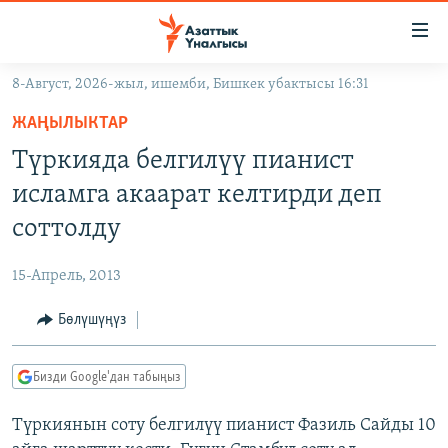
Линктер
Мазмунга
өтүңүз
8-Август, 2026-жыл, ишемби, Бишкек убактысы 16:31
Навигацияга
ЖАҢЫЛЫКТАР
өтүңүз
ЖАҢЫЛЫКТАР
КЫРГЫЗСТАН
Издөөгө
Түркияда белгилүү пианист
салыңыз
ДҮЙНӨ
КЫРГЫЗСТАН
исламга акаарат келтирди деп
УКРАИНА
САЯСАТ
ДҮЙНӨ
соттолду
АТАЙЫН ИЛИКТӨӨ
ЭКОНОМИКА
БОРБОР АЗИЯ
15-Апрель, 2013
ТВ ПРОГРАММАЛАР
МАДАНИЯТ
Бөлүшүңүз
ПОДКАСТ
БҮГҮН АЗАТТЫКТА
ӨЗГӨЧӨ ПИКИР
ЭКСПЕРТТЕР ТАЛДАЙТ
Бизди Google'дан табыңыз
БИЗ ЖАНА ДҮЙНӨ
Русский
Түркиянын соту белгилүү пианист Фазиль Сайды 10
ДАНИСТЕ