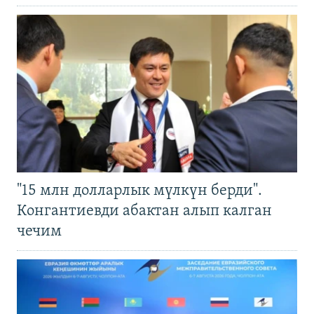
"15 млн долларлык мүлкүн берди".
Конгантиевди абактан алып калган
чечим