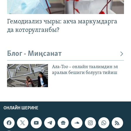
Гемодиализ чыры: акча маркумдарга
да которулганбы?
Блог - Миңсанат
Ала-Тоо – онлайн таалимдин эл
аралык бешиги болууга тийиш
ОНЛАЙН ШЕРИНЕ