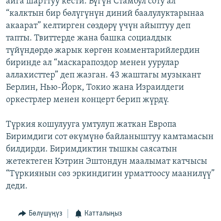
айга шарттуу кести. Бүгүн Стамбул соту ал
ОНЛАЙН ШЕРИНЕ
ЭЖЕ-СИҢДИЛЕР
“калктын бир бөлүгүнүн диний баалулуктарынаа
акаарат” келтирген сөздөрү үчүн айыптуу деп
АЗАТТЫК+
тапты. Твиттерде жана башка социалдык
ЫҢГАЙСЫЗ СУРООЛОР
түйүндөрдө жарык көргөн комментарийлердин
биринде ал “маскарапоздор менен уурулар
аллахисттер” деп жазган. 43 жаштагы музыкант
ЭЕ/АРнун бардык сайттары
Берлин, Нью-Йорк, Токио жана Израилдеги
оркестрлер менен концерт берип жүрдү.
Түркия кошулууга умтулуп жаткан Европа
Биримдиги сот өкүмүнө байланыштуу камтамасын
билдирди. Биримдиктин тышкы саясатын
жетектеген Кэтрин Эштондун маалымат катчысы
“Түркиянын сөз эркиндигин урматтоосу маанилүү”
деди.
Бөлүшүңүз
Катталыңыз